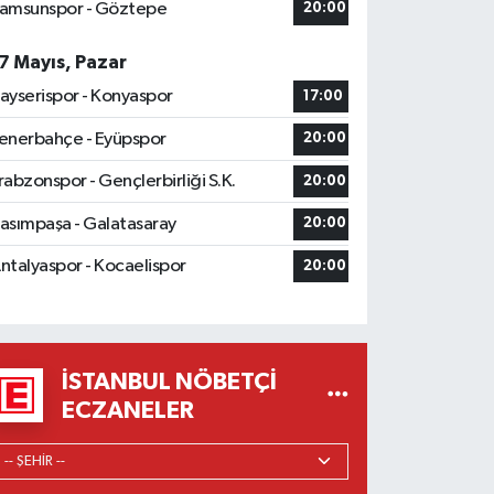
amsunspor - Göztepe
20:00
7 Mayıs, Pazar
ayserispor - Konyaspor
17:00
enerbahçe - Eyüpspor
20:00
rabzonspor - Gençlerbirliği S.K.
20:00
asımpaşa - Galatasaray
20:00
ntalyaspor - Kocaelispor
20:00
İSTANBUL NÖBETÇI
ECZANELER