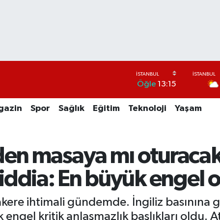
Öğle
13:15
gazin
Spor
Sağlık
Eğitim
Teknoloji
Yaşam
den masaya mı oturacak?
 iddia: En büyük engel o
akere ihtimali gündemde. İngiliz basınına 
ngel kritik anlaşmazlık başlıkları oldu. A