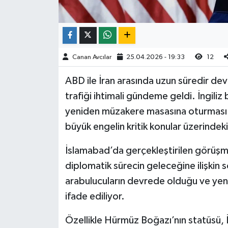
Canan Avcılar
25.04.2026 - 19:33
12
ABD ile İran arasında uzun süredir de
trafiği ihtimali gündeme geldi. İngiliz
yeniden müzakere masasına oturması iç
büyük engelin kritik konular üzerindeki
İslamabad’da gerçekleştirilen görüşme
diplomatik sürecin geleceğine ilişkin so
arabulucuların devrede olduğu ve yeni 
ifade ediliyor.
Özellikle Hürmüz Boğazı’nın statüsü, İ