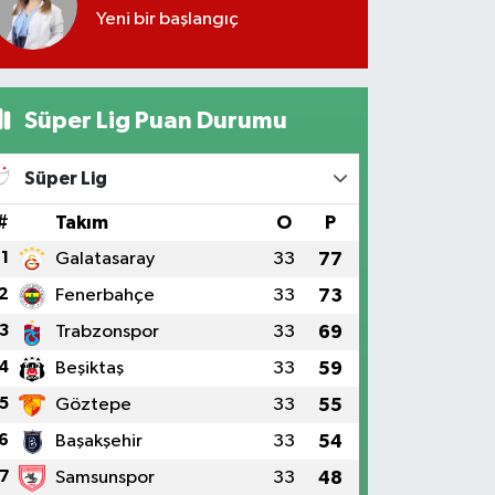
Yeni bir başlangıç
Süper Lig Puan Durumu
Süper Lig
#
Takım
O
P
1
Galatasaray
33
77
2
Fenerbahçe
33
73
3
Trabzonspor
33
69
4
Beşiktaş
33
59
5
Göztepe
33
55
6
Başakşehir
33
54
7
Samsunspor
33
48