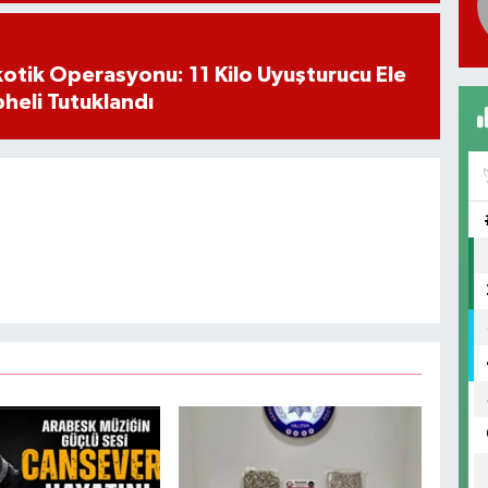
otik Operasyonu: 11 Kilo Uyuşturucu Ele
pheli Tutuklandı