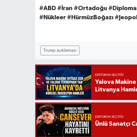
#ABD #İran #Ortadoğu #Diploma
#Nükleer #HürmüzBoğazı #Jeopol
Trump açıklaması
EDITÖRÜN SEÇTIĞI
Yalova Makine
Litvanya Haml
EDITÖRÜN SEÇTIĞI
Ünlü Sanatçı C