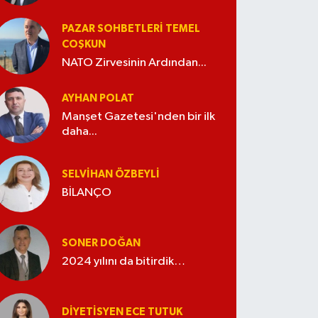
PAZAR SOHBETLERI TEMEL
COŞKUN
NATO Zirvesinin Ardından...
AYHAN POLAT
Manşet Gazetesi'nden bir ilk
daha...
SELVIHAN ÖZBEYLI
BİLANÇO
SONER DOĞAN
2024 yılını da bitirdik…
DIYETISYEN ECE TUTUK