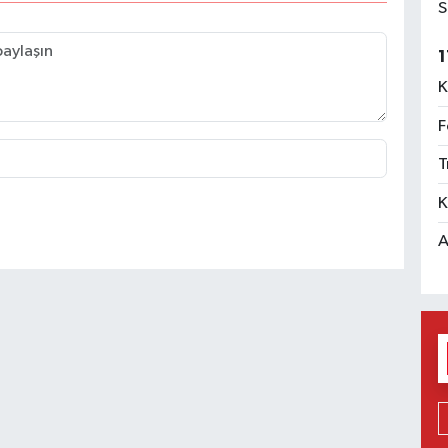
S
1
K
F
T
K
A