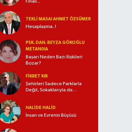
Finali...
TEKLI MASA! AHMET ÖZSÜMER
Hesaplaşma..!
PSK. DAN. BEYZA GÖKOĞLU
METAN0IA
Başarı Neden Bazı İlişkileri
Bozar?
FIKRET KIR
Şehirleri Sadece Parklarla
Değil, Sokaklarıyla da
Güzelleştirelim
HALIDE HALID
İnsan ve Evrenin Büyüsü