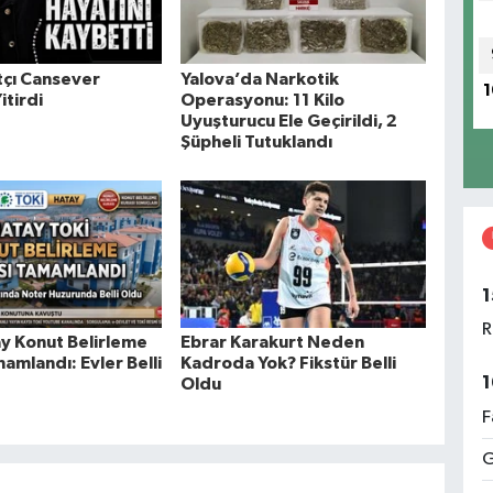
tçı Cansever
Yalova’da Narkotik
1
itirdi
Operasyonu: 11 Kilo
Uyuşturucu Ele Geçirildi, 2
Şüpheli Tutuklandı
1
R
y Konut Belirleme
Ebrar Karakurt Neden
amlandı: Evler Belli
Kadroda Yok? Fikstür Belli
1
Oldu
F
G