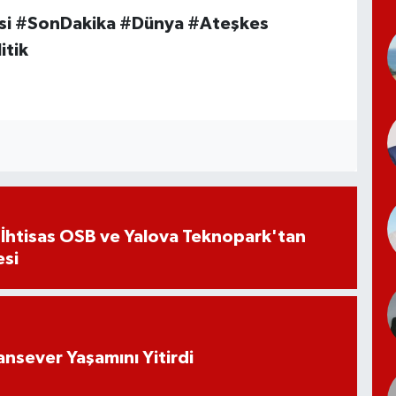
si #SonDakika #Dünya #Ateşkes
itik
 İhtisas OSB ve Yalova Teknopark'tan
esi
ansever Yaşamını Yitirdi