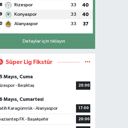
8
Rizespor
33
40
9
Konyaspor
33
40
0
Alanyaspor
33
37
Detaylar için tıklayın
Süper Lig Fikstür
5 Mayıs, Cuma
izespor - Beşiktaş
20:00
6 Mayıs, Cumartesi
atih Karagümrük - Alanyaspor
17:00
aziantep FK - Başakşehir
20:00