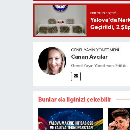
EDITÖRÜN SEÇTIĞI
Yalova’da Nark
Geçirildi, 2 Şü
GENEL YAYIN YÖNETMENI
Canan Avcılar
Genel Yayın Yönetmeni Editör
Bunlar da ilginizi çekebilir