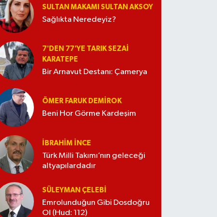
SULTAN MAKAMI SULTAN AKSOY
Sağlıkta Neredeyiz?
7'DEN 77'YE TARIK SEZAI
KARATEPE
Bir Arnavut Destanı: Çamerya
ÖMER FARUK DEMIROK
Beni Hor Görme Kardeşim
İBRAHIM İNCE
Türk Milli Takımı’nın geleceği
altyapılardadır
SÜLEYMAN ÇELEBI
Emrolunduğun Gibi Dosdoğru
Ol (Hud: 112)