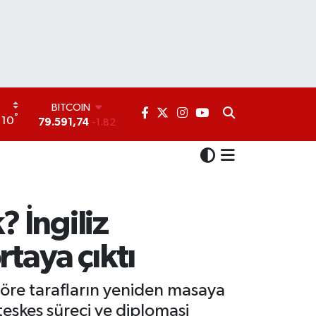
DOLAR
°
10
45,43620
0.02
EURO
53,38690
0.19
STERLİN
61,60380
0.18
G.ALTIN
6862,09000
0.19
 İngiliz
BİST100
14.598,00
0
rtaya çıktı
BITCOIN
79.591,74
-1.82
göre tarafların yeniden masaya
teşkes süreci ve diplomasi