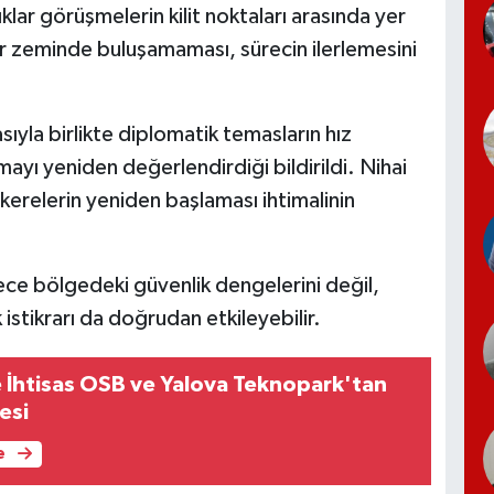
lıklar görüşmelerin kilit noktaları arasında yer
bir zeminde buluşamaması, sürecin ilerlemesini
yla birlikte diplomatik temasların hız
ayı yeniden değerlendirdiği bildirildi. Nihai
kerelerin yeniden başlaması ihtimalinin
ce bölgedeki güvenlik dengelerini değil,
 istikrarı da doğrudan etkileyebilir.
 İhtisas OSB ve Yalova Teknopark'tan
esi
e