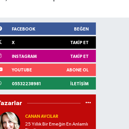
FACEBOOK
BEĞEN
X
TAKIP ET
INSTAGRAM
TAKIP ET
YOUTUBE
ABONE OL
05532238981
İLETIŞIM
Yazarlar
CANAN AVCILAR
25 Yıllık Bir Emeğin En Anlamlı