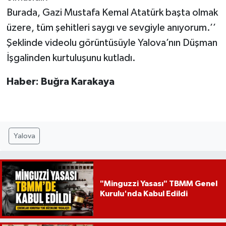
Burada, Gazi Mustafa Kemal Atatürk başta olmak
üzere, tüm şehitleri saygı ve sevgiyle anıyorum.’’
Şeklinde videolu görüntüsüyle Yalova’nın Düşman
İşgalinden kurtuluşunu kutladı.
Haber: Buğra Karakaya
Yalova
"Minguzzi Yasası" TBMM Genel
Kurulu'nda Kabul Edildi