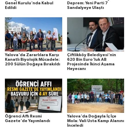
Genel Kurulu'nda Kabul
Deprem: Yeni Parti 7
Edildi
Sandalyeye Ulaştı
Yalova'da Zararlılara Karşı
Çiftlikköy Belediyesi'nin
Kanatlı Biyolojik Mücadele:
620 Bin Euro'luk AB
200 Sülün Doğaya Bırakıldı
Projesinde İkinci Aşama
Heyecanı
Öğrenci Affı Resmi
Yalova'da Doğayla İç İçe
Gazete'de Yayımlandı
Mola: Vali Usta Kamp Alanını
İnceledi