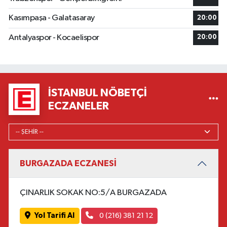
Kasımpaşa - Galatasaray
20:00
Antalyaspor - Kocaelispor
20:00
İSTANBUL NÖBETÇI
ECZANELER
BURGAZADA ECZANESİ
ÇINARLIK SOKAK NO:5/A BURGAZADA
Yol Tarifi Al
0 (216) 381 21 12