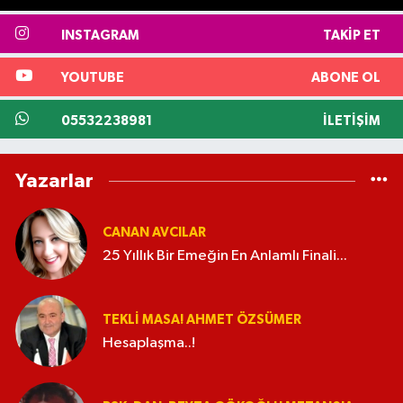
INSTAGRAM
TAKIP ET
YOUTUBE
ABONE OL
05532238981
İLETIŞIM
Yazarlar
CANAN AVCILAR
25 Yıllık Bir Emeğin En Anlamlı Finali...
TEKLI MASA! AHMET ÖZSÜMER
Hesaplaşma..!