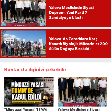
Yalova Meclisinde Siyasi
Deprem: Yeni Parti 7
Sandalyeye Ulaştı
Yalova'da Zararlılara Karşı
Kanatlı Biyolojik Mücadele: 200
Sülün Doğaya Bırakıldı
Bunlar da ilginizi çekebilir
"Minguzzi Yasası" TBMM
Yalova Meclisinde Siyasi