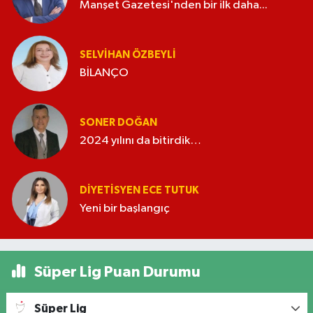
Manşet Gazetesi'nden bir ilk daha...
SELVIHAN ÖZBEYLI
BİLANÇO
SONER DOĞAN
2024 yılını da bitirdik…
DIYETISYEN ECE TUTUK
Yeni bir başlangıç
Süper Lig Puan Durumu
Süper Lig