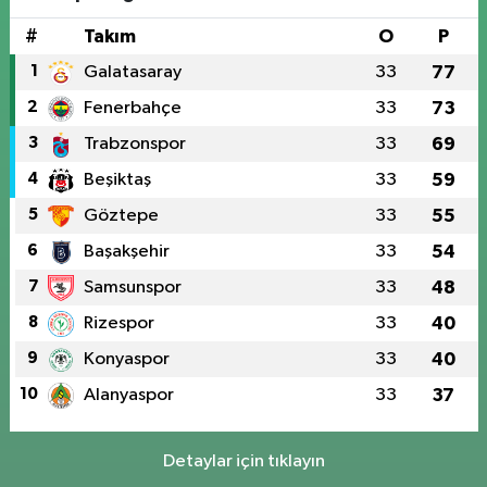
#
Takım
O
P
1
Galatasaray
33
77
2
Fenerbahçe
33
73
3
Trabzonspor
33
69
4
Beşiktaş
33
59
5
Göztepe
33
55
6
Başakşehir
33
54
7
Samsunspor
33
48
8
Rizespor
33
40
9
Konyaspor
33
40
10
Alanyaspor
33
37
Detaylar için tıklayın