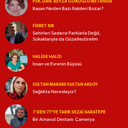
PSK. DAN. BEYZA GÖKOĞLU METAN0IA
Başarı Neden Bazı İlişkileri Bozar?
FIKRET KIR
Şehirleri Sadece Parklarla Değil,
Sokaklarıyla da Güzelleştirelim
HALIDE HALID
İnsan ve Evrenin Büyüsü
SULTAN MAKAMI SULTAN AKSOY
Sağlıkta Neredeyiz?
7'DEN 77'YE TARIK SEZAI KARATEPE
Bir Arnavut Destanı: Çamerya