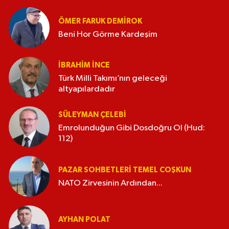
ÖMER FARUK DEMIROK
Beni Hor Görme Kardeşim
İBRAHIM İNCE
Türk Milli Takımı’nın geleceği
altyapılardadır
SÜLEYMAN ÇELEBI
Emrolunduğun Gibi Dosdoğru Ol (Hud:
112)
PAZAR SOHBETLERI TEMEL COŞKUN
NATO Zirvesinin Ardından...
AYHAN POLAT