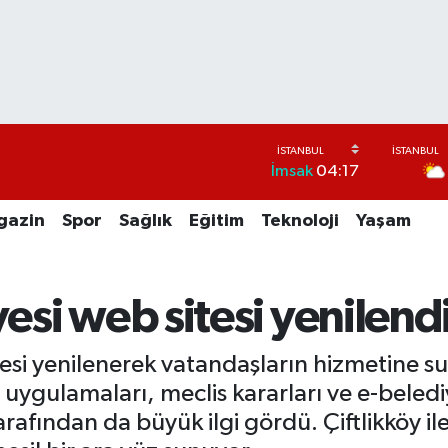
İmsak
04:17
gazin
Spor
Sağlık
Eğitim
Teknoloji
Yaşam
yesi web sitesi yenilend
itesi yenilenerek vatandaşların hizmetine 
n uygulamaları, meclis kararları ve e-beledi
arafından da büyük ilgi gördü. Çiftlikköy ile 