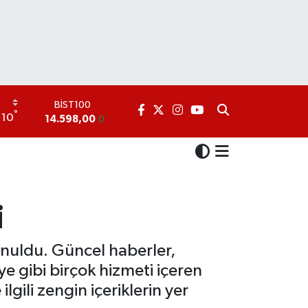
BİST100
14.598,00
0
°
10
BITCOIN
79.591,74
-1.82
DOLAR
45,43620
0.02
EURO
53,38690
0.19
i
STERLİN
61,60380
0.18
G.ALTIN
sunuldu. Güncel haberler,
6862,09000
0.19
ye gibi birçok hizmeti içeren
ilgili zengin içeriklerin yer