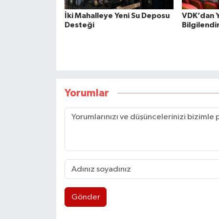
İki Mahalleye Yeni Su Deposu
VDK’dan 
Desteği
Bilgilendi
Yorumlar
Gönder