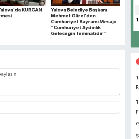
Yalova’da KURGAN
Yalova Belediye Başkanı
rmesi
Mehmet Gürel’den
1
Cumhuriyet Bayramı Mesajı:
“Cumhuriyet Aydınlık
Geleceğin Teminatıdır”
1
R
1
F
G
S