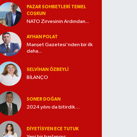
PAZAR SOHBETLERI TEMEL
COŞKUN
NATO Zirvesinin Ardından...
AYHAN POLAT
Manşet Gazetesi'nden bir ilk
daha...
SELVIHAN ÖZBEYLI
BİLANÇO
SONER DOĞAN
2024 yılını da bitirdik…
DIYETISYEN ECE TUTUK
Yeni bir başlangıç