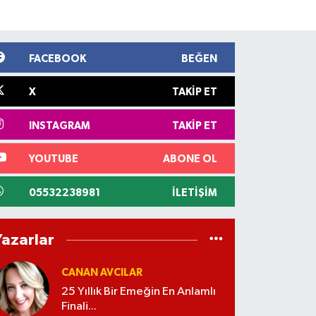
FACEBOOK
BEĞEN
X
TAKIP ET
INSTAGRAM
TAKIP ET
YOUTUBE
ABONE OL
05532238981
İLETIŞIM
Yazarlar
CANAN AVCILAR
25 Yıllık Bir Emeğin En Anlamlı
Finali...