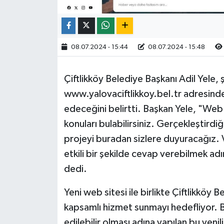
08.07.2024 - 15:44
08.07.2024 - 15:48
Çiftlikköy Belediye Başkanı Adil Yele, 
www.yalovaciftlikkoy.bel.tr adresinde
edeceğini belirtti. Başkan Yele, "Web 
konuları bulabilirsiniz. Gerçekleştird
projeyi buradan sizlere duyuracağız. V
etkili bir şekilde cevap verebilmek ad
dedi.
Yeni web sitesi ile birlikte Çiftlikköy B
kapsamlı hizmet sunmayı hedefliyor. B
edilebilir olması adına yapılan bu yeni