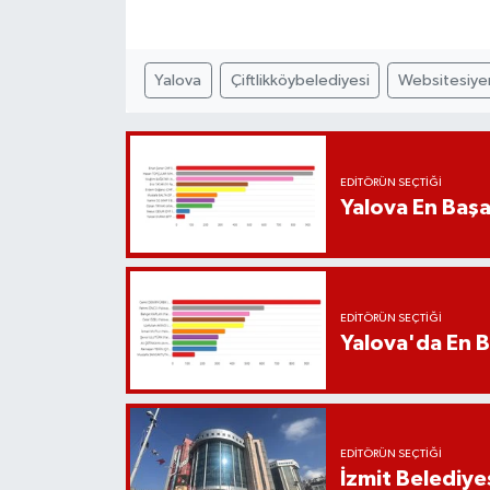
Yalova
Çiftlikköybelediyesi
Websitesiyen
EDITÖRÜN SEÇTIĞI
Yalova En Başar
EDITÖRÜN SEÇTIĞI
Yalova'da En B
EDITÖRÜN SEÇTIĞI
İzmit Belediye