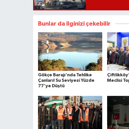
Bunlar da ilginizi çekebilir
Gökçe Barajı'nda Tehlike
Çiftlikköy
Çanları! Su Seviyesi Yüzde
Meclisi To
77'ye Düştü