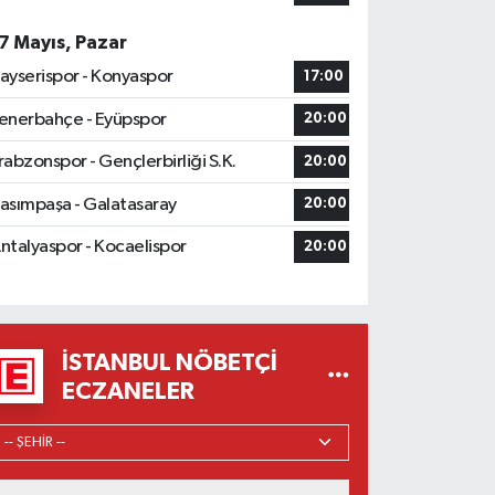
7 Mayıs, Pazar
ayserispor - Konyaspor
17:00
enerbahçe - Eyüpspor
20:00
rabzonspor - Gençlerbirliği S.K.
20:00
asımpaşa - Galatasaray
20:00
ntalyaspor - Kocaelispor
20:00
İSTANBUL NÖBETÇI
ECZANELER