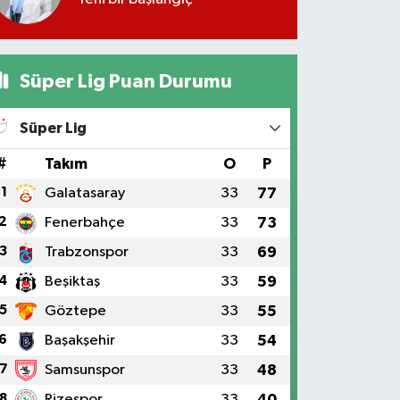
Süper Lig Puan Durumu
Süper Lig
#
Takım
O
P
1
Galatasaray
33
77
2
Fenerbahçe
33
73
3
Trabzonspor
33
69
4
Beşiktaş
33
59
5
Göztepe
33
55
6
Başakşehir
33
54
7
Samsunspor
33
48
8
Rizespor
33
40