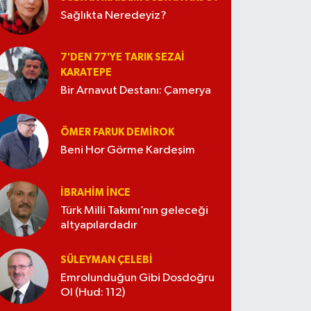
Sağlıkta Neredeyiz?
7'DEN 77'YE TARIK SEZAI
KARATEPE
Bir Arnavut Destanı: Çamerya
ÖMER FARUK DEMIROK
Beni Hor Görme Kardeşim
İBRAHIM İNCE
Türk Milli Takımı’nın geleceği
altyapılardadır
SÜLEYMAN ÇELEBI
Emrolunduğun Gibi Dosdoğru
Ol (Hud: 112)