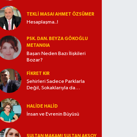
TEKLI MASA! AHMET ÖZSÜMER
Hesaplaşma..!
PSK. DAN. BEYZA GÖKOĞLU
METAN0IA
Başarı Neden Bazı İlişkileri
Bozar?
FIKRET KIR
Şehirleri Sadece Parklarla
Değil, Sokaklarıyla da
Güzelleştirelim
HALIDE HALID
İnsan ve Evrenin Büyüsü
SULTAN MAKAMI SULTAN AKSOY