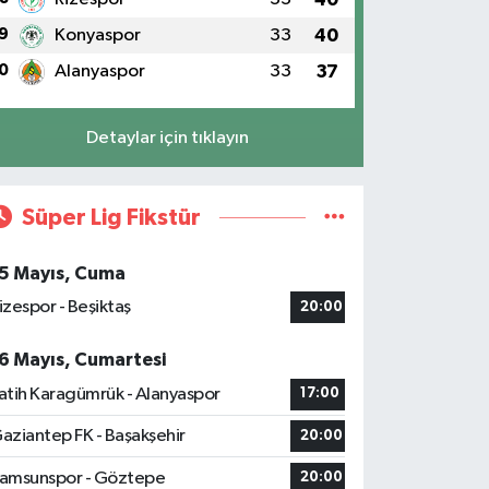
9
Konyaspor
33
40
0
Alanyaspor
33
37
Detaylar için tıklayın
Süper Lig Fikstür
5 Mayıs, Cuma
izespor - Beşiktaş
20:00
6 Mayıs, Cumartesi
atih Karagümrük - Alanyaspor
17:00
aziantep FK - Başakşehir
20:00
amsunspor - Göztepe
20:00