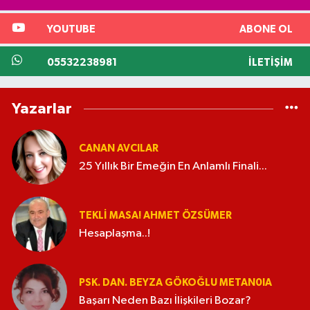
YOUTUBE
ABONE OL
05532238981
İLETIŞIM
Yazarlar
CANAN AVCILAR
25 Yıllık Bir Emeğin En Anlamlı Finali...
TEKLI MASA! AHMET ÖZSÜMER
Hesaplaşma..!
PSK. DAN. BEYZA GÖKOĞLU METAN0IA
Başarı Neden Bazı İlişkileri Bozar?