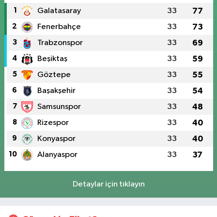
1
Galatasaray
33
77
2
Fenerbahçe
33
73
3
Trabzonspor
33
69
4
Beşiktaş
33
59
5
Göztepe
33
55
6
Başakşehir
33
54
7
Samsunspor
33
48
8
Rizespor
33
40
9
Konyaspor
33
40
10
Alanyaspor
33
37
Detaylar için tıklayın