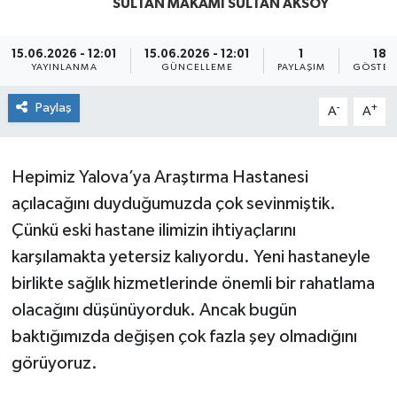
SULTAN MAKAMI SULTAN AKSOY
Yaşam
15.06.2026 - 12:01
15.06.2026 - 12:01
1
18
YAYINLANMA
GÜNCELLEME
PAYLAŞIM
GÖSTER
Paylaş
-
+
A
A
Hepimiz Yalova’ya Araştırma Hastanesi
açılacağını duyduğumuzda çok sevinmiştik.
Çünkü eski hastane ilimizin ihtiyaçlarını
karşılamakta yetersiz kalıyordu. Yeni hastaneyle
birlikte sağlık hizmetlerinde önemli bir rahatlama
olacağını düşünüyorduk. Ancak bugün
baktığımızda değişen çok fazla şey olmadığını
görüyoruz.