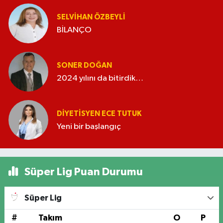
SELVIHAN ÖZBEYLI
BİLANÇO
SONER DOĞAN
2024 yılını da bitirdik…
DIYETISYEN ECE TUTUK
Yeni bir başlangıç
Süper Lig Puan Durumu
Süper Lig
#
Takım
O
P