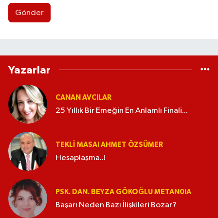
Gönder
Yazarlar
CANAN AVCILAR
25 Yıllık Bir Emeğin En Anlamlı Finali...
TEKLI MASA! AHMET ÖZSÜMER
Hesaplaşma..!
PSK. DAN. BEYZA GÖKOĞLU METAN0IA
Başarı Neden Bazı İlişkileri Bozar?