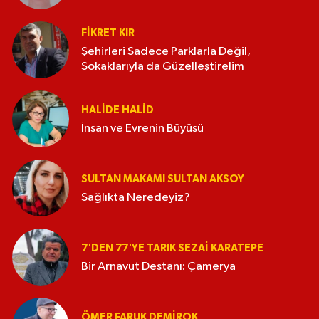
FIKRET KIR
Şehirleri Sadece Parklarla Değil,
Sokaklarıyla da Güzelleştirelim
HALIDE HALID
İnsan ve Evrenin Büyüsü
SULTAN MAKAMI SULTAN AKSOY
Sağlıkta Neredeyiz?
7'DEN 77'YE TARIK SEZAI KARATEPE
Bir Arnavut Destanı: Çamerya
ÖMER FARUK DEMIROK