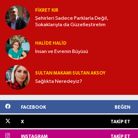
FIKRET KIR
Şehirleri Sadece Parklarla Değil,
Sokaklarıyla da Güzelleştirelim
HALIDE HALID
İnsan ve Evrenin Büyüsü
SULTAN MAKAMI SULTAN AKSOY
Sağlıkta Neredeyiz?
FACEBOOK
BEĞEN
X
TAKIP ET
INSTAGRAM
TAKIP ET