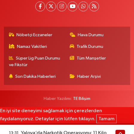
Nöbetçi Eczaneler
Hava Durumu
Namaz Vakitleri
Trafik Durumu
Süper Lig Puan Durumu
Tüm Manşetler
ve Fikstür
Son Dakika Haberleri
Haber Arşivi
Haber Yazılımı:
TE Bilişim
En iyi site deneyimi sağlamak için çerezlerden
faydalanıyoruz. Detaylar için lütfen tıklayın.
Tamam
Yalova’da Narkotik Operasyonu: 11 Kilo
13:31