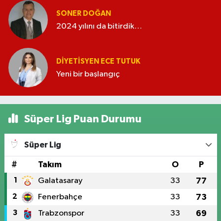
SONER DOĞAN
2024 yılını da bitirdik…
DIYETISYEN ECE TUTUK
Yeni bir başlangıç
Süper Lig Puan Durumu
Süper Lig
#
Takım
O
P
1
Galatasaray
33
77
2
Fenerbahçe
33
73
3
Trabzonspor
33
69