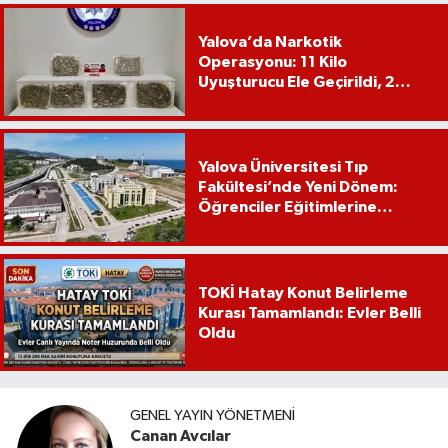
Yalova’da Narkotik
Operasyonu: 11 Kilo
Uyuşturucu Ele Geçirildi, 2
Şüpheli Tutuklandı
Yalova Üniversitesi Tıp
Fakültesi’nde Yeni Dönem:
Öğrenciler Eğitimlerine
Yalova’da Başlayacak
TOKİ Hatay Konut Belirleme
Kurası Tamamlandı: Evler Belli
Oldu
GENEL YAYIN YÖNETMENI
Canan Avcılar