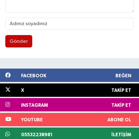
Gönder
FACEBOOK
BEĞEN
X
TAKIP ET
INSTAGRAM
TAKIP ET
YOUTUBE
ABONE OL
05532238981
İLETIŞIM