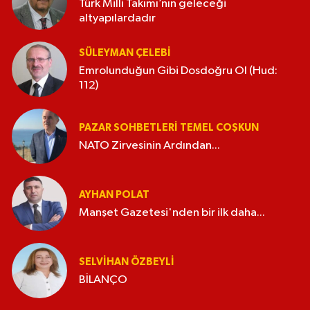
Türk Milli Takımı’nın geleceği
altyapılardadır
SÜLEYMAN ÇELEBI
Emrolunduğun Gibi Dosdoğru Ol (Hud:
112)
PAZAR SOHBETLERI TEMEL COŞKUN
NATO Zirvesinin Ardından...
AYHAN POLAT
Manşet Gazetesi'nden bir ilk daha...
SELVIHAN ÖZBEYLI
BİLANÇO