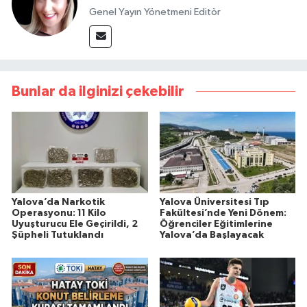
Genel Yayın Yönetmeni Editör
Bunlar da ilginizi çekebilir
Yalova’da Narkotik
Yalova Üniversitesi Tıp
Operasyonu: 11 Kilo
Fakültesi’nde Yeni Dönem:
Uyuşturucu Ele Geçirildi, 2
Öğrenciler Eğitimlerine
Şüpheli Tutuklandı
Yalova’da Başlayacak