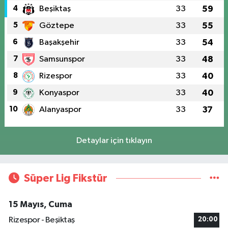
4
Beşiktaş
33
59
5
Göztepe
33
55
6
Başakşehir
33
54
7
Samsunspor
33
48
8
Rizespor
33
40
9
Konyaspor
33
40
10
Alanyaspor
33
37
Detaylar için tıklayın
Süper Lig Fikstür
15 Mayıs, Cuma
Rizespor - Beşiktaş
20:00