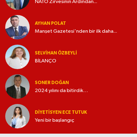
NATO Zirvesinin Ardından...
AYHAN POLAT
Manşet Gazetesi'nden bir ilk daha...
SELVIHAN ÖZBEYLI
BİLANÇO
SONER DOĞAN
2024 yılını da bitirdik…
DIYETISYEN ECE TUTUK
Yeni bir başlangıç