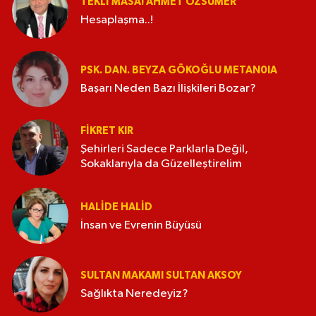
TEKLI MASA! AHMET ÖZSÜMER
Hesaplaşma..!
PSK. DAN. BEYZA GÖKOĞLU METAN0IA
Başarı Neden Bazı İlişkileri Bozar?
FIKRET KIR
Şehirleri Sadece Parklarla Değil,
Sokaklarıyla da Güzelleştirelim
HALIDE HALID
İnsan ve Evrenin Büyüsü
SULTAN MAKAMI SULTAN AKSOY
Sağlıkta Neredeyiz?