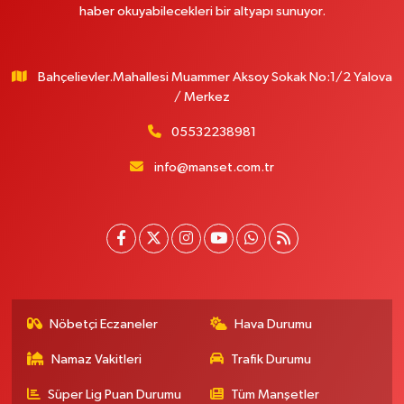
haber okuyabilecekleri bir altyapı sunuyor.
Bahçelievler.Mahallesi Muammer Aksoy Sokak No:1/2 Yalova
/ Merkez
05532238981
info@manset.com.tr
Nöbetçi Eczaneler
Hava Durumu
Namaz Vakitleri
Trafik Durumu
Süper Lig Puan Durumu
Tüm Manşetler