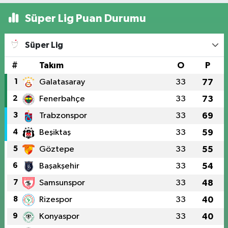
Süper Lig Puan Durumu
Süper Lig
#
Takım
O
P
1
Galatasaray
33
77
2
Fenerbahçe
33
73
3
Trabzonspor
33
69
4
Beşiktaş
33
59
5
Göztepe
33
55
6
Başakşehir
33
54
7
Samsunspor
33
48
8
Rizespor
33
40
9
Konyaspor
33
40