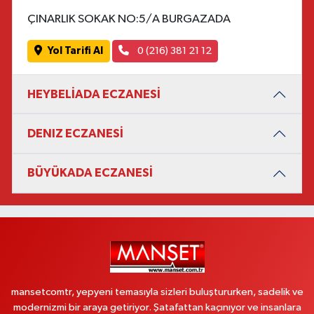
ÇINARLIK SOKAK NO:5/A BURGAZADA
Yol Tarifi Al
0 (216) 381 21 12
HEYBELİADA ECZANESİ
DENIZ ECZANESİ
BÜYÜKADA ECZANESİ
mansetcomtr, yepyeni temasıyla sizleri buluştururken, sadelik ve
modernizmi bir araya getiriyor. Şatafattan kaçınıyor ve insanlara