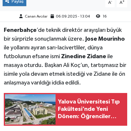
Paylaş
-
+
A
A
Canan Avcılar
06.09.2025 - 13:04
16
Fenerbahçe
’de teknik direktör arayışları büyük
bir sürprizle sonuçlanmak üzere.
Jose Mourinho
ile yollarını ayıran sarı-lacivertliler, dünya
futbolunun efsane ismi
Zinedine Zidane
ile
masaya oturdu. Başkan Ali Koç’un, tartışmasız bir
isimle yola devam etmek istediği ve Zidane ile ön
anlaşmaya varıldığı iddia edildi.
Yalova Üniversitesi Tıp
Fakültesi’nde Yeni
Dönem: Öğrenciler
Eğitimlerine Yalova’da