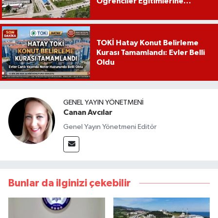
Öğrenciler Eğitimlerine
Yalova’da Başlayacak
TOKİ Hatay Konut Belirleme
Kurası Tamamlandı: Evler Belli
Oldu
GENEL YAYIN YÖNETMENI
Canan Avcılar
Genel Yayın Yönetmeni Editör
Bunlar da ilginizi çekebilir