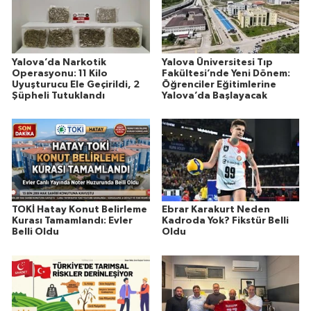
Yalova’da Narkotik
Yalova Üniversitesi Tıp
Operasyonu: 11 Kilo
Fakültesi’nde Yeni Dönem:
Uyuşturucu Ele Geçirildi, 2
Öğrenciler Eğitimlerine
Şüpheli Tutuklandı
Yalova’da Başlayacak
TOKİ Hatay Konut Belirleme
Ebrar Karakurt Neden
Kurası Tamamlandı: Evler
Kadroda Yok? Fikstür Belli
Belli Oldu
Oldu