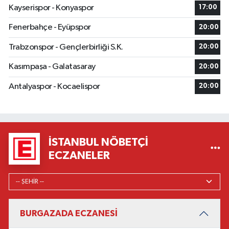
Kayserispor - Konyaspor
17:00
Fenerbahçe - Eyüpspor
20:00
Trabzonspor - Gençlerbirliği S.K.
20:00
Kasımpaşa - Galatasaray
20:00
Antalyaspor - Kocaelispor
20:00
İSTANBUL NÖBETÇI
ECZANELER
BURGAZADA ECZANESİ