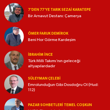
7'DEN 77'YE TARIK SEZAI KARATEPE
Bir Arnavut Destanı: Çamerya
ÖMER FARUK DEMIROK
Beni Hor Görme Kardeşim
İBRAHIM İNCE
Türk Milli Takımı’nın geleceği
altyapılardadır
SÜLEYMAN ÇELEBI
Emrolunduğun Gibi Dosdoğru Ol (Hud:
112)
PAZAR SOHBETLERI TEMEL COŞKUN