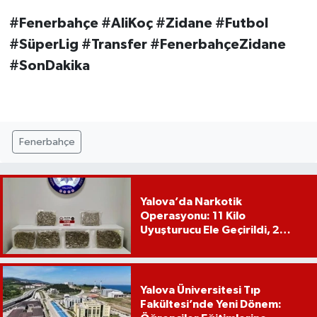
#Fenerbahçe #AliKoç #Zidane #Futbol
#SüperLig #Transfer #FenerbahçeZidane
#SonDakika
Fenerbahçe
Yalova’da Narkotik
Operasyonu: 11 Kilo
Uyuşturucu Ele Geçirildi, 2
Şüpheli Tutuklandı
Yalova Üniversitesi Tıp
Fakültesi’nde Yeni Dönem: