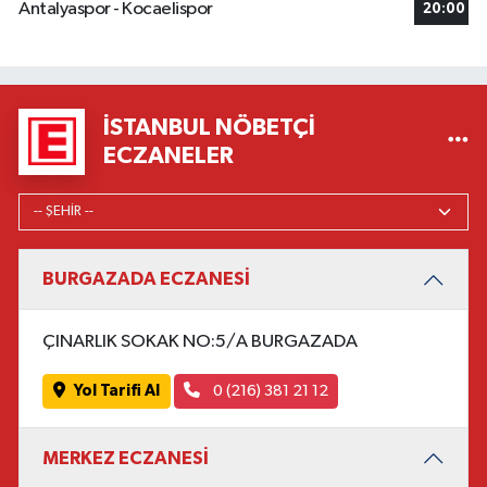
Antalyaspor - Kocaelispor
20:00
İSTANBUL NÖBETÇI
ECZANELER
BURGAZADA ECZANESİ
ÇINARLIK SOKAK NO:5/A BURGAZADA
Yol Tarifi Al
0 (216) 381 21 12
MERKEZ ECZANESİ