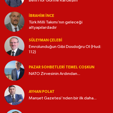
Beni Hor Görme Kardeşim
İBRAHIM İNCE
Türk Milli Takımı’nın geleceği
altyapılardadır
SÜLEYMAN ÇELEBI
Emrolunduğun Gibi Dosdoğru Ol (Hud:
112)
PAZAR SOHBETLERI TEMEL COŞKUN
NATO Zirvesinin Ardından...
AYHAN POLAT
Manşet Gazetesi'nden bir ilk daha...