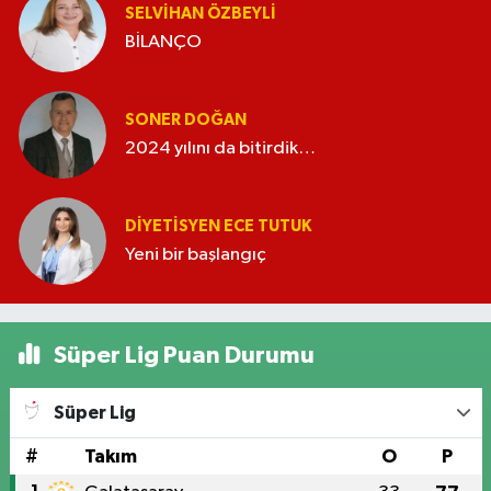
SELVIHAN ÖZBEYLI
BİLANÇO
SONER DOĞAN
2024 yılını da bitirdik…
DIYETISYEN ECE TUTUK
Yeni bir başlangıç
Süper Lig Puan Durumu
Süper Lig
#
Takım
O
P