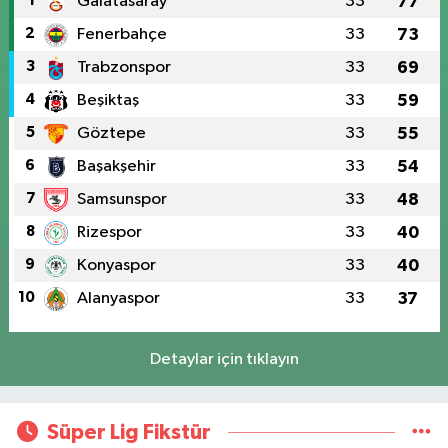
1
Galatasaray
33
77
2
Fenerbahçe
33
73
3
Trabzonspor
33
69
4
Beşiktaş
33
59
5
Göztepe
33
55
6
Başakşehir
33
54
7
Samsunspor
33
48
8
Rizespor
33
40
9
Konyaspor
33
40
10
Alanyaspor
33
37
Detaylar için tıklayın
Süper Lig Fikstür