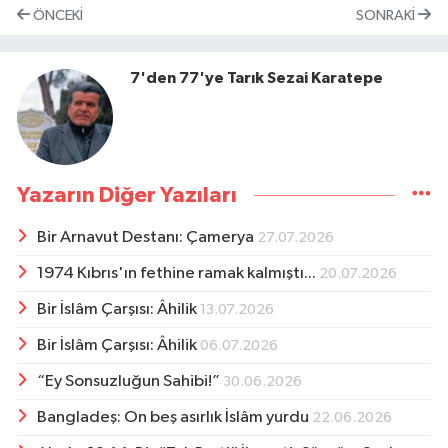
ÖNCEKI
SONRAKI
7'den 77'ye Tarık Sezai Karatepe
Yazarın Diğer Yazıları
Bir Arnavut Destanı: Çamerya
27.07.2026
1974 Kıbrıs'ın fethine ramak kalmıştı...
20.07.2026
Bir İslâm Çarşısı: Âhilik
13.07.2026
Bir İslâm Çarşısı: Âhilik
06.07.2026
“Ey Sonsuzluğun Sahibi!”
30.06.2026
Bangladeş: On beş asırlık İslâm yurdu
22.06.2026