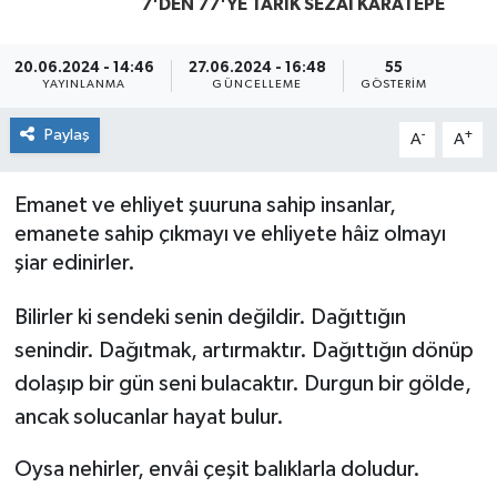
7'DEN 77'YE TARIK SEZAI KARATEPE
Yaşam
20.06.2024 - 14:46
27.06.2024 - 16:48
55
YAYINLANMA
GÜNCELLEME
GÖSTERIM
Paylaş
-
+
A
A
Emanet ve ehliyet şuuruna sahip insanlar,
emanete sahip çıkmayı ve ehliyete hâiz olmayı
şiar edinirler.
Bilirler ki sendeki senin değildir. Dağıttığın
senindir. Dağıtmak, artırmaktır. Dağıttığın dönüp
dolaşıp bir gün seni bulacaktır. Durgun bir gölde,
ancak solucanlar hayat bulur.
Oysa nehirler, envâi çeşit balıklarla doludur.