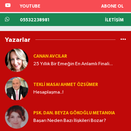
YOUTUBE
ABONE OL
05532238981
İLETIŞIM
Yazarlar
CANAN AVCILAR
25 Yıllık Bir Emeğin En Anlamlı Finali...
TEKLI MASA! AHMET ÖZSÜMER
Hesaplaşma..!
PSK. DAN. BEYZA GÖKOĞLU METAN0IA
Başarı Neden Bazı İlişkileri Bozar?