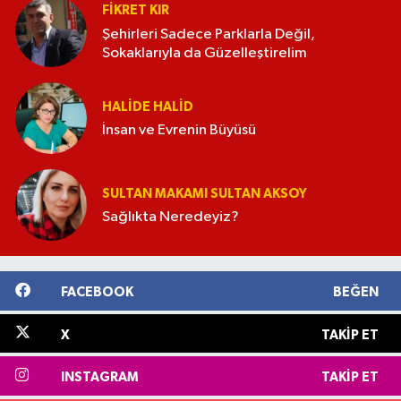
FIKRET KIR
Şehirleri Sadece Parklarla Değil,
Sokaklarıyla da Güzelleştirelim
HALIDE HALID
İnsan ve Evrenin Büyüsü
SULTAN MAKAMI SULTAN AKSOY
Sağlıkta Neredeyiz?
FACEBOOK
BEĞEN
X
TAKIP ET
INSTAGRAM
TAKIP ET