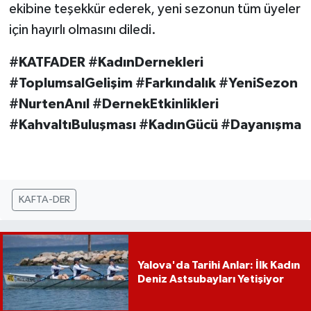
ekibine teşekkür ederek, yeni sezonun tüm üyeler
için hayırlı olmasını diledi.
#KATFADER #KadınDernekleri
#ToplumsalGelişim #Farkındalık #YeniSezon
#NurtenAnıl #DernekEtkinlikleri
#KahvaltıBuluşması #KadınGücü #Dayanışma
KAFTA-DER
Yalova'da Tarihi Anlar: İlk Kadın
Deniz Astsubayları Yetişiyor