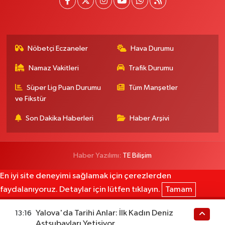
Nöbetçi Eczaneler
Hava Durumu
Namaz Vakitleri
Trafik Durumu
Süper Lig Puan Durumu
Tüm Manşetler
ve Fikstür
Son Dakika Haberleri
Haber Arşivi
Haber Yazılımı:
TE Bilişim
En iyi site deneyimi sağlamak için çerezlerden
faydalanıyoruz. Detaylar için lütfen tıklayın.
Tamam
Yalova'da Tarihi Anlar: İlk Kadın Deniz
13:16
Astsubayları Yetişiyor