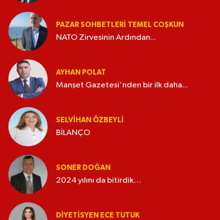
PAZAR SOHBETLERI TEMEL COŞKUN
NATO Zirvesinin Ardından...
AYHAN POLAT
Manşet Gazetesi'nden bir ilk daha...
SELVIHAN ÖZBEYLI
BİLANÇO
SONER DOĞAN
2024 yılını da bitirdik…
DIYETISYEN ECE TUTUK