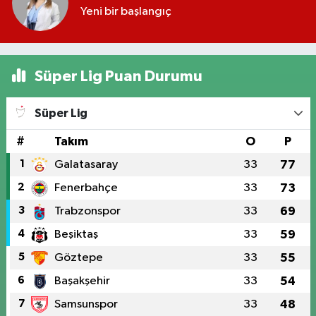
Yeni bir başlangıç
Süper Lig Puan Durumu
Süper Lig
#
Takım
O
P
1
Galatasaray
33
77
2
Fenerbahçe
33
73
3
Trabzonspor
33
69
4
Beşiktaş
33
59
5
Göztepe
33
55
6
Başakşehir
33
54
7
Samsunspor
33
48