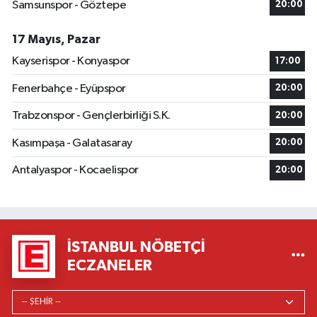
Samsunspor - Göztepe
20:00
17 Mayıs, Pazar
Kayserispor - Konyaspor
17:00
Fenerbahçe - Eyüpspor
20:00
Trabzonspor - Gençlerbirliği S.K.
20:00
Kasımpaşa - Galatasaray
20:00
Antalyaspor - Kocaelispor
20:00
İSTANBUL NÖBETÇI
ECZANELER