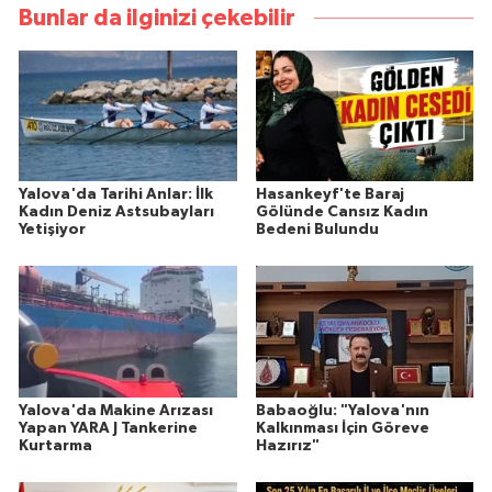
Bunlar da ilginizi çekebilir
Yalova'da Tarihi Anlar: İlk
Hasankeyf'te Baraj
Kadın Deniz Astsubayları
Gölünde Cansız Kadın
Yetişiyor
Bedeni Bulundu
Yalova'da Makine Arızası
Babaoğlu: "Yalova'nın
Yapan YARA J Tankerine
Kalkınması İçin Göreve
Kurtarma
Hazırız"