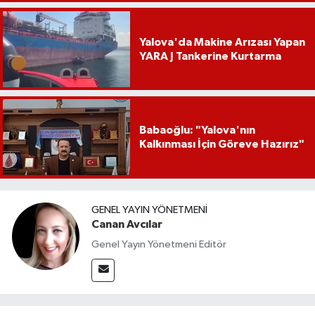
Yalova'da Makine Arızası Yapan
YARA J Tankerine Kurtarma
Babaoğlu: "Yalova'nın
Kalkınması İçin Göreve Hazırız"
GENEL YAYIN YÖNETMENI
Canan Avcılar
Genel Yayın Yönetmeni Editör