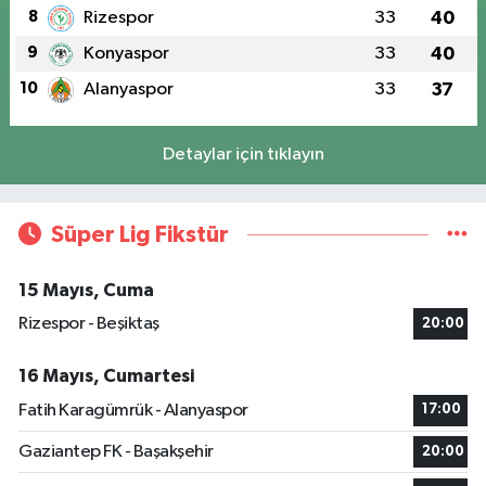
8
Rizespor
33
40
9
Konyaspor
33
40
10
Alanyaspor
33
37
Detaylar için tıklayın
Süper Lig Fikstür
15 Mayıs, Cuma
Rizespor - Beşiktaş
20:00
16 Mayıs, Cumartesi
Fatih Karagümrük - Alanyaspor
17:00
Gaziantep FK - Başakşehir
20:00