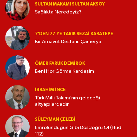
SULTAN MAKAMI SULTAN AKSOY
Sağlıkta Neredeyiz?
7'DEN 77'YE TARIK SEZAI KARATEPE
Bir Arnavut Destanı: Çamerya
ÖMER FARUK DEMIROK
Beni Hor Görme Kardeşim
İBRAHIM İNCE
Türk Milli Takımı’nın geleceği
altyapılardadır
SÜLEYMAN ÇELEBI
Emrolunduğun Gibi Dosdoğru Ol (Hud:
112)