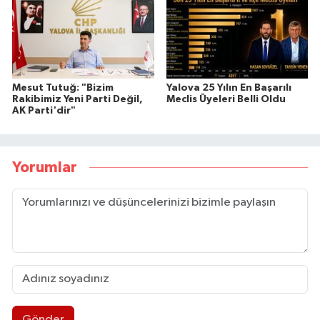
Mesut Tutuğ: "Bizim
Yalova 25 Yılın En Başarılı
Rakibimiz Yeni Parti Değil,
Meclis Üyeleri Belli Oldu
AK Parti'dir"
Yorumlar
Gönder