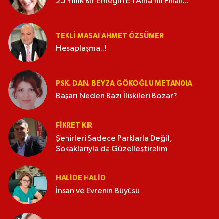
25 Yıllık Bir Emeğin En Anlamlı Finali...
TEKLI MASA! AHMET ÖZSÜMER
Hesaplaşma..!
PSK. DAN. BEYZA GÖKOĞLU METAN0IA
Başarı Neden Bazı İlişkileri Bozar?
FIKRET KIR
Şehirleri Sadece Parklarla Değil,
Sokaklarıyla da Güzelleştirelim
HALIDE HALID
İnsan ve Evrenin Büyüsü