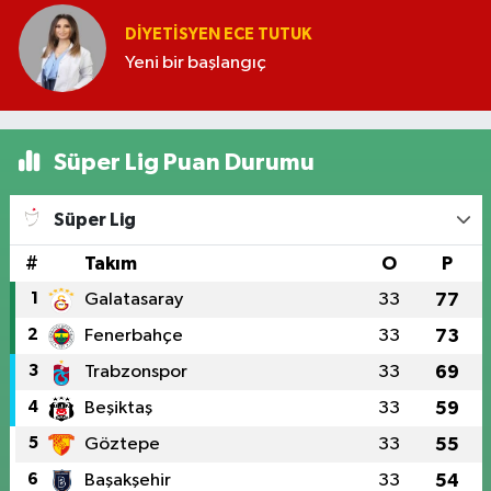
DIYETISYEN ECE TUTUK
Yeni bir başlangıç
Süper Lig Puan Durumu
Süper Lig
#
Takım
O
P
1
Galatasaray
33
77
2
Fenerbahçe
33
73
3
Trabzonspor
33
69
4
Beşiktaş
33
59
5
Göztepe
33
55
6
Başakşehir
33
54