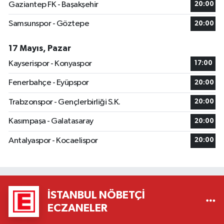
Gaziantep FK - Başakşehir
20:00
Samsunspor - Göztepe
20:00
17 Mayıs, Pazar
Kayserispor - Konyaspor
17:00
Fenerbahçe - Eyüpspor
20:00
Trabzonspor - Gençlerbirliği S.K.
20:00
Kasımpaşa - Galatasaray
20:00
Antalyaspor - Kocaelispor
20:00
İSTANBUL NÖBETÇI
ECZANELER