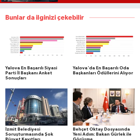
Bunlar da ilginizi çekebilir
Yalova En Başarılı Siyasi
Yalova'da En Başarılı Oda
Parti İl Başkanı Anket
Başkanları Ödüllerini Alıyor
Sonuçları
İzmit Belediyesi
Behçet Oktay Dosyasında
Soruşturmasında Şok
Yeni Adım: Bakan Gürlek ile
Rüşvet Kayıtları
Görüşme