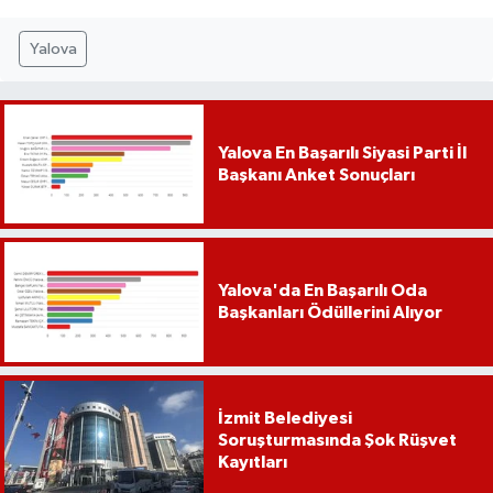
Yalova
Yalova En Başarılı Siyasi Parti İl
Başkanı Anket Sonuçları
Yalova'da En Başarılı Oda
Başkanları Ödüllerini Alıyor
İzmit Belediyesi
Soruşturmasında Şok Rüşvet
Kayıtları