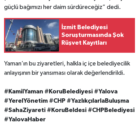
güçlü bağımızı her daim sürdüreceğiz” dedi.
İzmit Belediyesi
Soruşturmasında Şok
Rüşvet Kayıtları
Yaman’ın bu ziyaretleri, halkla iç içe belediyecilik
anlayışının bir yansıması olarak değerlendirildi.
#KamilYaman #KoruBelediyesi #Yalova
#YerelYönetim #CHP #YazlıkçılarlaBuluşma
#SahaZiyareti #KoruBeldesi #CHPBelediyesi
#YalovaHaber