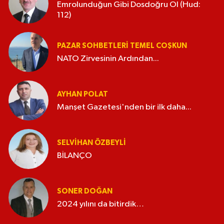
Emrolunduğun Gibi Dosdoğru Ol (Hud:
112)
PAZAR SOHBETLERI TEMEL COŞKUN
NATO Zirvesinin Ardından...
AYHAN POLAT
Manşet Gazetesi'nden bir ilk daha...
SELVIHAN ÖZBEYLI
BİLANÇO
SONER DOĞAN
2024 yılını da bitirdik…