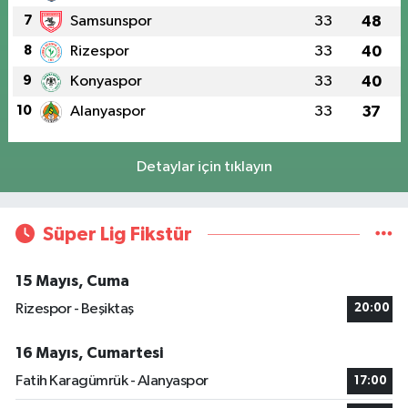
7
Samsunspor
33
48
8
Rizespor
33
40
9
Konyaspor
33
40
10
Alanyaspor
33
37
Detaylar için tıklayın
Süper Lig Fikstür
15 Mayıs, Cuma
Rizespor - Beşiktaş
20:00
16 Mayıs, Cumartesi
Fatih Karagümrük - Alanyaspor
17:00