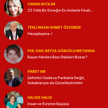
CANAN AVCILAR
25 Yıllık Bir Emeğin En Anlamlı Finali...
TEKLI MASA! AHMET ÖZSÜMER
Hesaplaşma..!
PSK. DAN. BEYZA GÖKOĞLU METAN0IA
Başarı Neden Bazı İlişkileri Bozar?
FIKRET KIR
Şehirleri Sadece Parklarla Değil,
Sokaklarıyla da Güzelleştirelim
HALIDE HALID
İnsan ve Evrenin Büyüsü