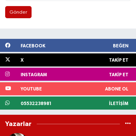
Gönder
FACEBOOK
BEĞEN
X
TAKIP ET
INSTAGRAM
TAKIP ET
YOUTUBE
ABONE OL
05532238981
İLETIŞIM
Yazarlar