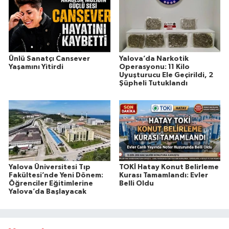
Ünlü Sanatçı Cansever
Yalova’da Narkotik
Yaşamını Yitirdi
Operasyonu: 11 Kilo
Uyuşturucu Ele Geçirildi, 2
Şüpheli Tutuklandı
Yalova Üniversitesi Tıp
TOKİ Hatay Konut Belirleme
Fakültesi’nde Yeni Dönem:
Kurası Tamamlandı: Evler
Öğrenciler Eğitimlerine
Belli Oldu
Yalova’da Başlayacak