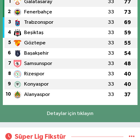
1
Galatasaray
33
77
2
Fenerbahçe
33
73
3
Trabzonspor
33
69
4
Beşiktaş
33
59
5
Göztepe
33
55
6
Başakşehir
33
54
7
Samsunspor
33
48
8
Rizespor
33
40
9
Konyaspor
33
40
10
Alanyaspor
33
37
Detaylar için tıklayın
Süper Lig Fikstür