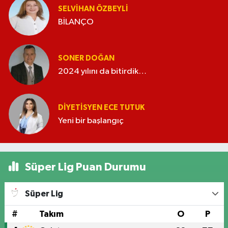
SELVIHAN ÖZBEYLI
BİLANÇO
SONER DOĞAN
2024 yılını da bitirdik…
DIYETISYEN ECE TUTUK
Yeni bir başlangıç
Süper Lig Puan Durumu
Süper Lig
#
Takım
O
P