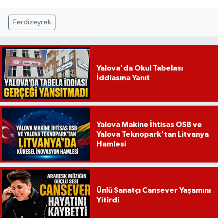
Ferdizeyrek
Yalova'da Okul Tabelası
İddiasına Yanıt
Yalova Makine İhtisas OSB ve
Yalova Teknopark'tan Litvanya
Hamlesi
Ünlü Sanatçı Cansever Yaşamını
Yitirdi