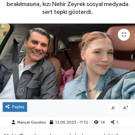
bırakılmasına, kızı Nehir Zeyrek sosyal medyada
Yaşam
sert tepki gösterdi.
Paylaş
-
+
A
A
Manşet Gazetesi
12.06.2025 - 11:12
14
1