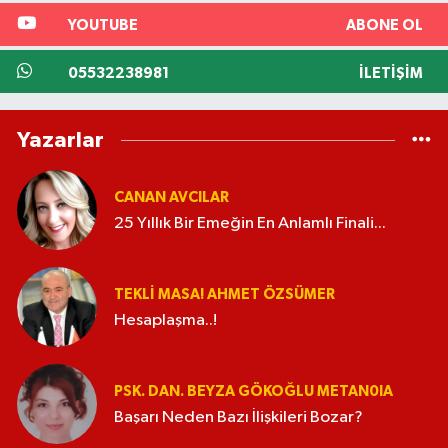
YOUTUBE
ABONE OL
05532238981
İLETIŞIM
Yazarlar
CANAN AVCILAR
25 Yıllık Bir Emeğin En Anlamlı Finali...
TEKLI MASA! AHMET ÖZSÜMER
Hesaplaşma..!
PSK. DAN. BEYZA GÖKOĞLU METAN0IA
Başarı Neden Bazı İlişkileri Bozar?