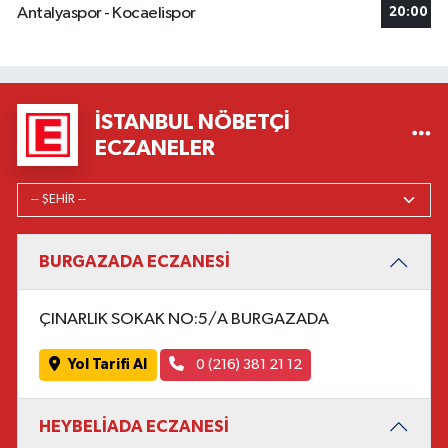
Antalyaspor - Kocaelispor
20:00
İSTANBUL NÖBETÇI
ECZANELER
BURGAZADA ECZANESİ
ÇINARLIK SOKAK NO:5/A BURGAZADA
Yol Tarifi Al
0 (216) 381 21 12
HEYBELİADA ECZANESİ