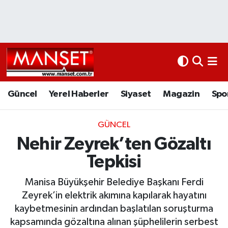
Ekonomi
Güncel
Nöbetçi Eczaneler
Kültür Sanat
Yerel Haberler
Hava Durumu
Magazin
Siyaset
Namaz Vakitleri
Güncel
Yerel Haberler
Siyaset
Magazin
Spo
Sağlık
Magazin
Trafik Durumu
GÜNCEL
Nehir Zeyrek’ten Gözaltı
Spor
Spor
Süper Lig Puan Durumu ve Fikstür
Tepkisi
İletişim
Sağlık
Tüm Manşetler
Manisa Büyükşehir Belediye Başkanı Ferdi
Künye
Eğitim
Son Dakika Haberleri
Zeyrek’in elektrik akımına kapılarak hayatını
kaybetmesinin ardından başlatılan soruşturma
www.manset.com.tr
Teknoloji
Haber Arşivi
kapsamında gözaltına alınan şüphelilerin serbest