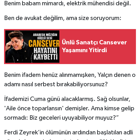
Benim babam mimardı, elektrik mühendisi değil.
Ben de avukat değilim, ama size soruyorum:
Ünlü Sanatçı Cansever
Yaşamını Yitirdi
Benim ifadem henüz alınmamışken, Yalçın denen o
adamı nasıl serbest bırakabiliyorsunuz?
İfademizi Cuma günü alacaklarmış. Sağ olsunlar,
'Aile önce toparlansın' demişler. Ama kimse gelip
sormadı: Biz geceleri uyuyabiliyor muyuz?”
Ferdi Zeyrek’in ölümünün ardından başlatılan adli