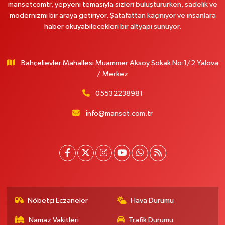
mansetcomtr, yepyeni temasıyla sizleri buluştururken, sadelik ve
modernizmi bir araya getiriyor. Şatafattan kaçınıyor ve insanlara
haber okuyabilecekleri bir altyapı sunuyor.
Bahçelievler.Mahallesi Muammer Aksoy Sokak No:1/2 Yalova
/ Merkez
05532238981
info@manset.com.tr
Nöbetçi Eczaneler
Hava Durumu
Namaz Vakitleri
Trafik Durumu