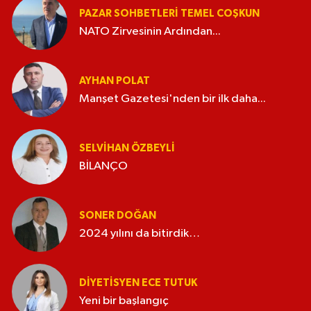
PAZAR SOHBETLERI TEMEL COŞKUN
NATO Zirvesinin Ardından...
AYHAN POLAT
Manşet Gazetesi'nden bir ilk daha...
SELVIHAN ÖZBEYLI
BİLANÇO
SONER DOĞAN
2024 yılını da bitirdik…
DIYETISYEN ECE TUTUK
Yeni bir başlangıç