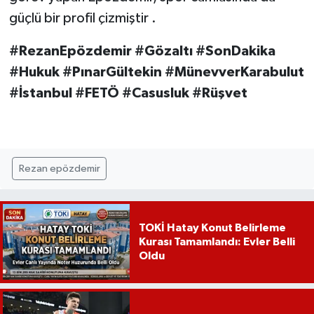
güçlü bir profil çizmiştir .
#RezanEpözdemir #Gözaltı #SonDakika
#Hukuk #PınarGültekin #MünevverKarabulut
#İstanbul #FETÖ #Casusluk #Rüşvet
Rezan epözdemir
TOKİ Hatay Konut Belirleme
Kurası Tamamlandı: Evler Belli
Oldu