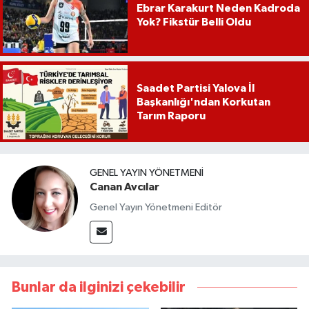
Ebrar Karakurt Neden Kadroda
Yok? Fikstür Belli Oldu
Saadet Partisi Yalova İl
Başkanlığı'ndan Korkutan
Tarım Raporu
GENEL YAYIN YÖNETMENI
Canan Avcılar
Genel Yayın Yönetmeni Editör
Bunlar da ilginizi çekebilir