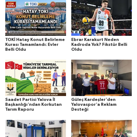
TOKİ Hatay Konut Belirleme
Ebrar Karakurt Neden
Kurası Tamamlandı: Evler
Kadroda Yok? Fikstür Belli
Belli Oldu
Oldu
Saadet Partisi Yalova İl
Güleç Kardeşler'den
Başkanlığı'ndan Korkutan
Yalovaspor'a Reklam
Tarım Raporu
Desteği