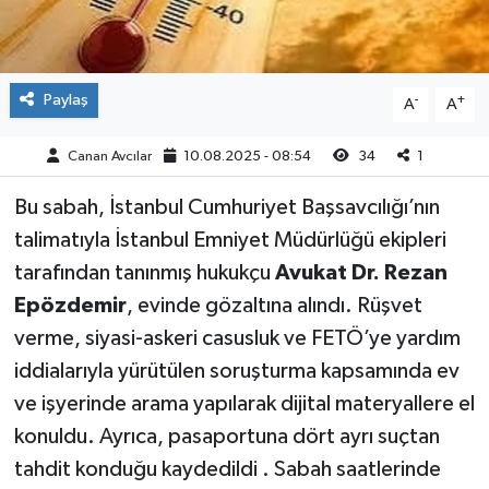
Paylaş
-
+
A
A
Canan Avcılar
10.08.2025 - 08:54
34
1
Bu sabah, İstanbul Cumhuriyet Başsavcılığı’nın
talimatıyla İstanbul Emniyet Müdürlüğü ekipleri
tarafından tanınmış hukukçu
Avukat Dr. Rezan
Epözdemir
, evinde gözaltına alındı. Rüşvet
verme, siyasi-askeri casusluk ve FETÖ’ye yardım
iddialarıyla yürütülen soruşturma kapsamında ev
ve işyerinde arama yapılarak dijital materyallere el
konuldu. Ayrıca, pasaportuna dört ayrı suçtan
tahdit konduğu kaydedildi . Sabah saatlerinde