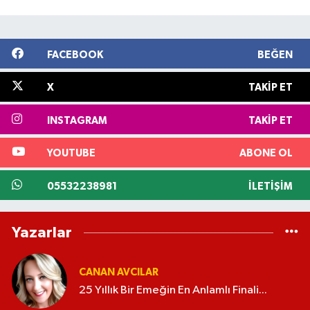
FACEBOOK
BEĞEN
X
TAKIP ET
INSTAGRAM
TAKIP ET
YOUTUBE
ABONE OL
05532238981
İLETIŞIM
Yazarlar
CANAN AVCILAR
25 Yıllık Bir Emeğin En Anlamlı Finali...