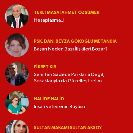
TEKLI MASA! AHMET ÖZSÜMER
Hesaplaşma..!
PSK. DAN. BEYZA GÖKOĞLU METAN0IA
Başarı Neden Bazı İlişkileri Bozar?
FIKRET KIR
Şehirleri Sadece Parklarla Değil,
Sokaklarıyla da Güzelleştirelim
HALIDE HALID
İnsan ve Evrenin Büyüsü
SULTAN MAKAMI SULTAN AKSOY