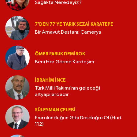
Sağlıkta Neredeyiz?
7'DEN 77'YE TARIK SEZAI KARATEPE
Bir Arnavut Destanı: Çamerya
ÖMER FARUK DEMIROK
Beni Hor Görme Kardeşim
İBRAHIM İNCE
Türk Milli Takımı’nın geleceği
altyapılardadır
SÜLEYMAN ÇELEBI
Emrolunduğun Gibi Dosdoğru Ol (Hud:
112)