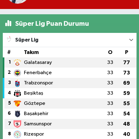
Süper Lig Puan Durumu
Süper Lig
#
Takım
O
P
1
Galatasaray
33
77
2
Fenerbahçe
33
73
3
Trabzonspor
33
69
4
Beşiktaş
33
59
5
Göztepe
33
55
6
Başakşehir
33
54
7
Samsunspor
33
48
8
Rizespor
33
40