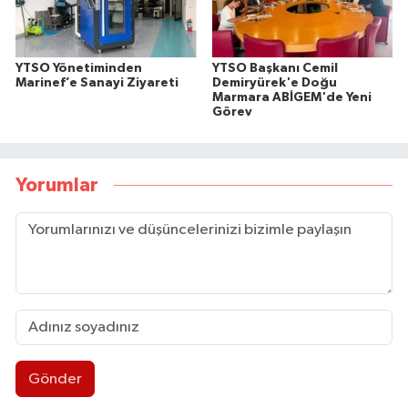
YTSO Yönetiminden
YTSO Başkanı Cemil
Marinef’e Sanayi Ziyareti
Demiryürek'e Doğu
Marmara ABİGEM'de Yeni
Görev
Yorumlar
Gönder