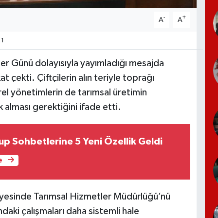
-
+
A
A
1
er Günü dolayısıyla yayımladığı mesajda
 çekti. Çiftçilerin alın teriyle toprağı
rel yönetimlerin de tarımsal üretimin
 alması gerektiğini ifade etti.
 Sohbetlerine 5 Yeni Özellik Geldi
e
yesinde Tarımsal Hizmetler Müdürlüğü’nü
ndaki çalışmaları daha sistemli hale