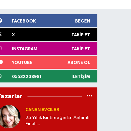
FACEBOOK
BEĞEN
X
TAKIP ET
INSTAGRAM
TAKIP ET
YOUTUBE
ABONE OL
05532238981
İLETIŞIM
Yazarlar
CANAN AVCILAR
25 Yıllık Bir Emeğin En Anlamlı
Finali...