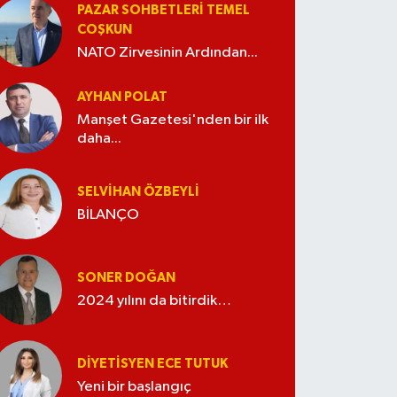
PAZAR SOHBETLERI TEMEL
COŞKUN
NATO Zirvesinin Ardından...
AYHAN POLAT
Manşet Gazetesi'nden bir ilk
daha...
SELVIHAN ÖZBEYLI
BİLANÇO
SONER DOĞAN
2024 yılını da bitirdik…
DIYETISYEN ECE TUTUK
Yeni bir başlangıç