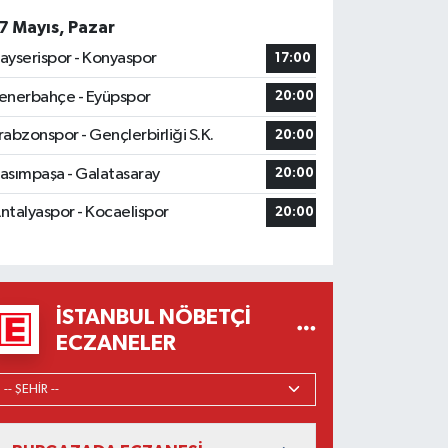
7 Mayıs, Pazar
ayserispor - Konyaspor
17:00
enerbahçe - Eyüpspor
20:00
rabzonspor - Gençlerbirliği S.K.
20:00
asımpaşa - Galatasaray
20:00
ntalyaspor - Kocaelispor
20:00
İSTANBUL NÖBETÇI
ECZANELER