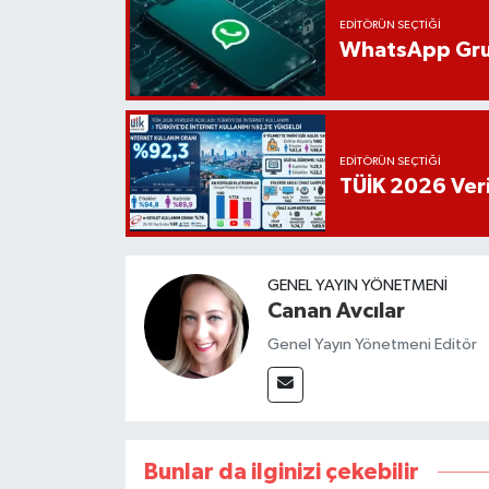
EDITÖRÜN SEÇTIĞI
WhatsApp Grup
EDITÖRÜN SEÇTIĞI
TÜİK 2026 Veril
GENEL YAYIN YÖNETMENI
Canan Avcılar
Genel Yayın Yönetmeni Editör
Bunlar da ilginizi çekebilir