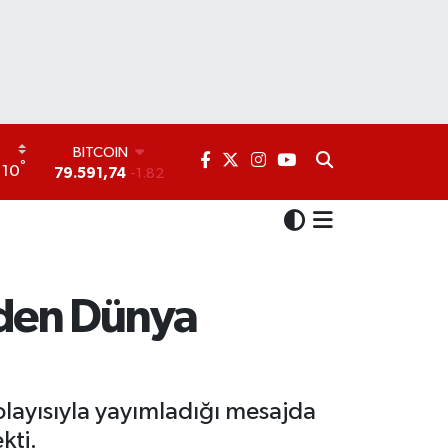
DOLAR
°
10
45,43620
0.02
EURO
53,38690
0.19
STERLİN
61,60380
0.18
G.ALTIN
6862,09000
0.19
’den Dünya
BİST100
14.598,00
0
BITCOIN
79.591,74
-1.82
layısıyla yayımladığı mesajda
kti.