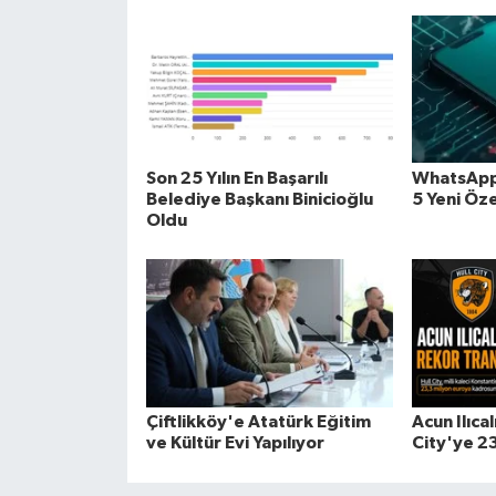
Son 25 Yılın En Başarılı
WhatsApp
Belediye Başkanı Binicioğlu
5 Yeni Öze
Oldu
Çiftlikköy'e Atatürk Eğitim
Acun Ilıcal
ve Kültür Evi Yapılıyor
City'ye 23