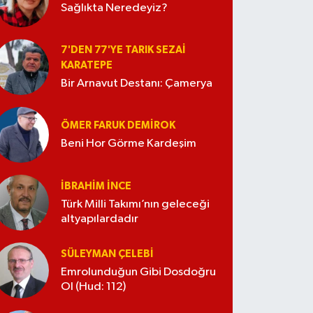
Sağlıkta Neredeyiz?
7'DEN 77'YE TARIK SEZAI
KARATEPE
Bir Arnavut Destanı: Çamerya
ÖMER FARUK DEMIROK
Beni Hor Görme Kardeşim
İBRAHIM İNCE
Türk Milli Takımı’nın geleceği
altyapılardadır
SÜLEYMAN ÇELEBI
Emrolunduğun Gibi Dosdoğru
Ol (Hud: 112)