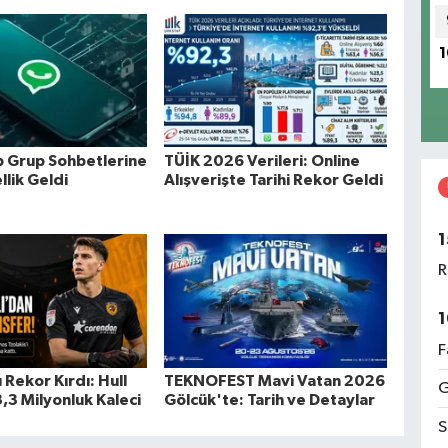
1
 Grup Sohbetlerine
TÜİK 2026 Verileri: Online
llik Geldi
Alışverişte Tarihi Rekor Geldi
1
R
1
F
ı Rekor Kırdı: Hull
TEKNOFEST Mavi Vatan 2026
G
,3 Milyonluk Kaleci
Gölcük'te: Tarih ve Detaylar
S