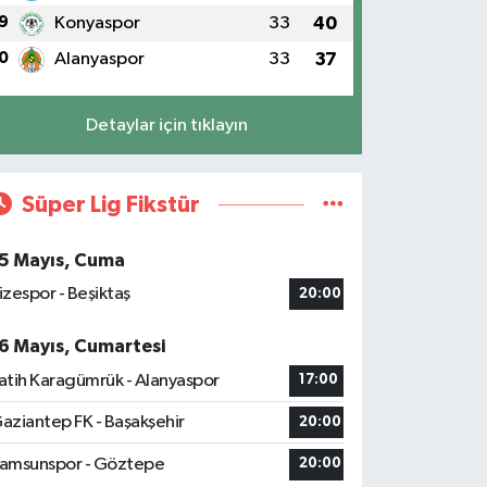
9
Konyaspor
33
40
0
Alanyaspor
33
37
Detaylar için tıklayın
Süper Lig Fikstür
5 Mayıs, Cuma
izespor - Beşiktaş
20:00
6 Mayıs, Cumartesi
atih Karagümrük - Alanyaspor
17:00
aziantep FK - Başakşehir
20:00
amsunspor - Göztepe
20:00