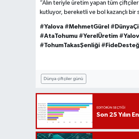
“Alın teriyle üretim yapan tüm çiftçil
kutluyor, bereketli ve bol kazançlı bir
#Yalova #MehmetGürel #DünyaÇift
#AtaTohumu #YerelÜretim #Yalova
#TohumTakasŞenliği #FideDeste
Dünya çiftçiler günü
EDITÖRÜN SEÇTIĞI
Son 25 Yılın En