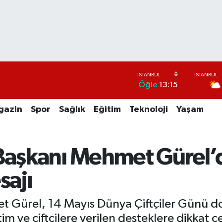
Öğle
13:15
gazin
Spor
Sağlık
Eğitim
Teknoloji
Yaşam
 Başkanı Mehmet Gürel
sajı
 Gürel, 14 Mayıs Dünya Çiftçiler Günü do
im ve çiftçilere verilen desteklere dikkat çe