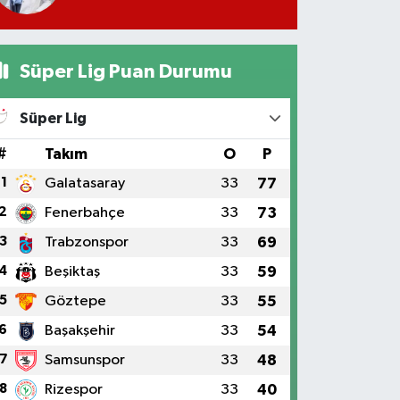
Süper Lig Puan Durumu
Süper Lig
#
Takım
O
P
1
Galatasaray
33
77
2
Fenerbahçe
33
73
3
Trabzonspor
33
69
4
Beşiktaş
33
59
5
Göztepe
33
55
6
Başakşehir
33
54
7
Samsunspor
33
48
8
Rizespor
33
40