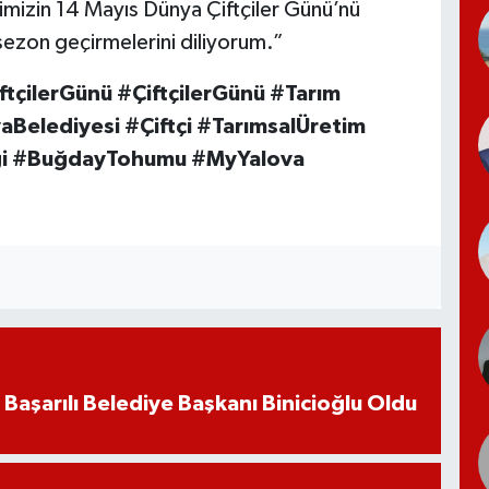
erimizin 14 Mayıs Dünya Çiftçiler Günü’nü
 sezon geçirmelerini diliyorum.”
çilerGünü #ÇiftçilerGünü #Tarım
Belediyesi #Çiftçi #TarımsalÜretim
ği #BuğdayTohumu #MyYalova
 Başarılı Belediye Başkanı Binicioğlu Oldu