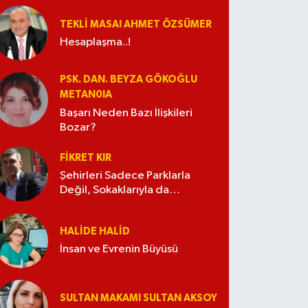
TEKLI MASA! AHMET ÖZSÜMER
Hesaplaşma..!
PSK. DAN. BEYZA GÖKOĞLU
METAN0IA
Başarı Neden Bazı İlişkileri
Bozar?
FIKRET KIR
Şehirleri Sadece Parklarla
Değil, Sokaklarıyla da
Güzelleştirelim
HALIDE HALID
İnsan ve Evrenin Büyüsü
SULTAN MAKAMI SULTAN AKSOY