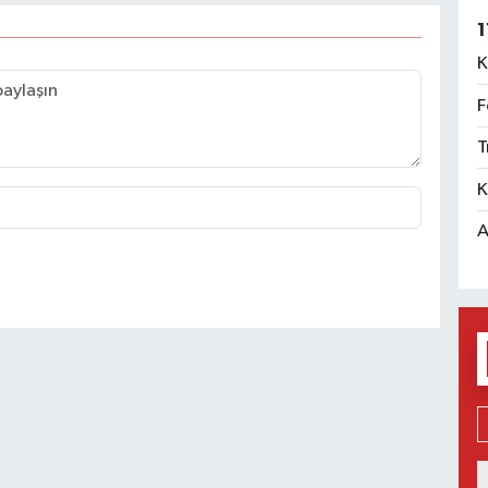
1
K
F
T
K
A