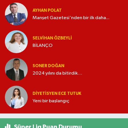
AYHAN POLAT
Manşet Gazetesi'nden bir ilk daha...
SELVIHAN ÖZBEYLI
BİLANÇO
SONER DOĞAN
2024 yılını da bitirdik…
DIYETISYEN ECE TUTUK
Yeni bir başlangıç
Süper Lig Puan Durumu