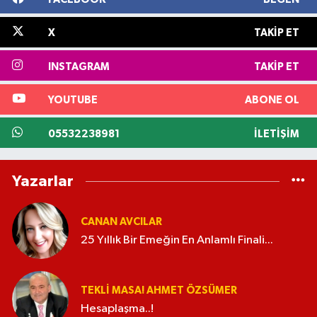
X
TAKIP ET
INSTAGRAM
TAKIP ET
YOUTUBE
ABONE OL
05532238981
İLETIŞIM
Yazarlar
CANAN AVCILAR
25 Yıllık Bir Emeğin En Anlamlı Finali...
TEKLI MASA! AHMET ÖZSÜMER
Hesaplaşma..!