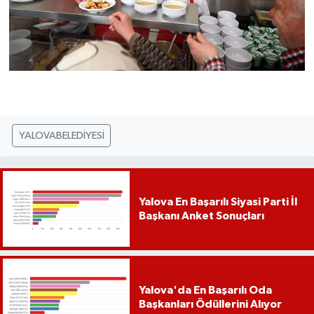
YALOVABELEDİYESİ
Yalova En Başarılı Siyasi Parti İl
Başkanı Anket Sonuçları
Yalova'da En Başarılı Oda
Başkanları Ödüllerini Alıyor