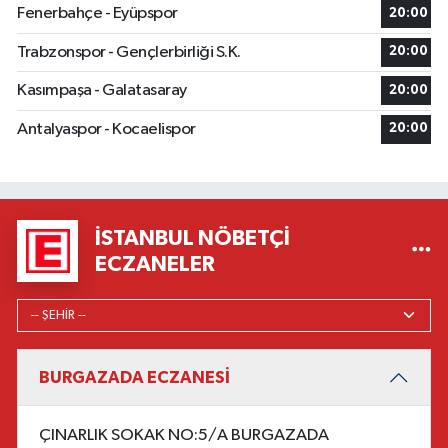
Fenerbahçe - Eyüpspor
20:00
Trabzonspor - Gençlerbirliği S.K.
20:00
Kasımpaşa - Galatasaray
20:00
Antalyaspor - Kocaelispor
20:00
İSTANBUL NÖBETÇI
ECZANELER
BURGAZADA ECZANESİ
ÇINARLIK SOKAK NO:5/A BURGAZADA