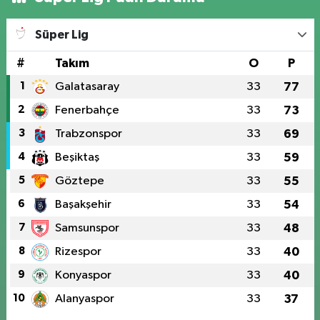
Süper Lig
#
Takım
O
P
1
Galatasaray
33
77
2
Fenerbahçe
33
73
3
Trabzonspor
33
69
4
Beşiktaş
33
59
5
Göztepe
33
55
6
Başakşehir
33
54
7
Samsunspor
33
48
8
Rizespor
33
40
9
Konyaspor
33
40
10
Alanyaspor
33
37