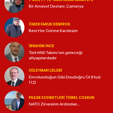
Bir Arnavut Destanı: Çamerya
ÖMER FARUK DEMIROK
Beni Hor Görme Kardeşim
İBRAHIM İNCE
Türk Milli Takımı’nın geleceği
altyapılardadır
SÜLEYMAN ÇELEBI
Emrolunduğun Gibi Dosdoğru Ol (Hud:
112)
PAZAR SOHBETLERI TEMEL COŞKUN
NATO Zirvesinin Ardından...