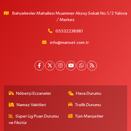
Bahçelievler.Mahallesi Muammer Aksoy Sokak No:1/2 Yalova
/ Merkez
05532238981
info@manset.com.tr
Nöbetçi Eczaneler
Hava Durumu
Namaz Vakitleri
Trafik Durumu
Süper Lig Puan Durumu
Tüm Manşetler
ve Fikstür