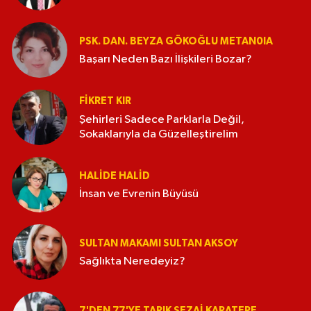
PSK. DAN. BEYZA GÖKOĞLU METAN0IA
Başarı Neden Bazı İlişkileri Bozar?
FIKRET KIR
Şehirleri Sadece Parklarla Değil,
Sokaklarıyla da Güzelleştirelim
HALIDE HALID
İnsan ve Evrenin Büyüsü
SULTAN MAKAMI SULTAN AKSOY
Sağlıkta Neredeyiz?
7'DEN 77'YE TARIK SEZAI KARATEPE