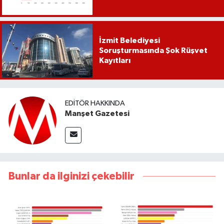
İzmit Belediyesi
Soruşturmasında Şok Rüşvet
Kayıtları
EDITÖR HAKKINDA
Manşet Gazetesi
Bunlar da ilginizi çekebilir