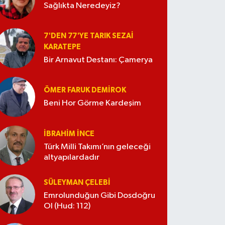
Sağlıkta Neredeyiz?
7'DEN 77'YE TARIK SEZAI
KARATEPE
Bir Arnavut Destanı: Çamerya
ÖMER FARUK DEMIROK
Beni Hor Görme Kardeşim
İBRAHIM İNCE
Türk Milli Takımı’nın geleceği
altyapılardadır
SÜLEYMAN ÇELEBI
Emrolunduğun Gibi Dosdoğru
Ol (Hud: 112)