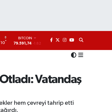
DOLAR
°
10
45,43620
0.02
EURO
53,38690
0.19
STERLİN
61,60380
0.18
G.ALTIN
6862,09000
0.19
 Otladı: Vatandaş
BİST100
14.598,00
0
BITCOIN
79.591,74
-1.82
ekler hem çevreyi tahrip etti
çağırdı.