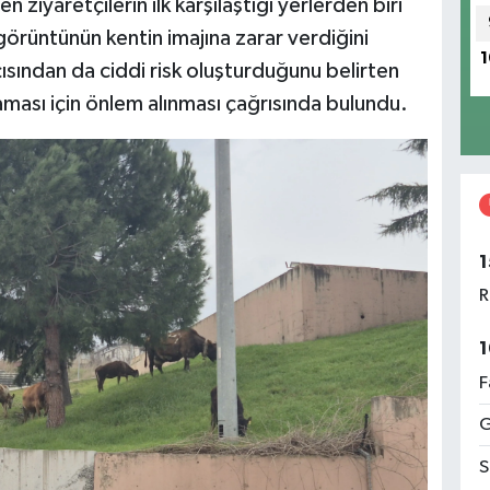
n ziyaretçilerin ilk karşılaştığı yerlerden biri
görüntünün kentin imajına zarar verdiğini
1
ısından da ciddi risk oluşturduğunu belirten
ması için önlem alınması çağrısında bulundu.
1
R
1
F
G
S