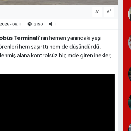
-
+
A
A
2026 - 08:11
2190
1
obüs Terminali’
nin hemen yanındaki yeşil
örenleri hem şaşırttı hem de düşündürdü.
nlenmiş alana kontrolsüz biçimde giren inekler,