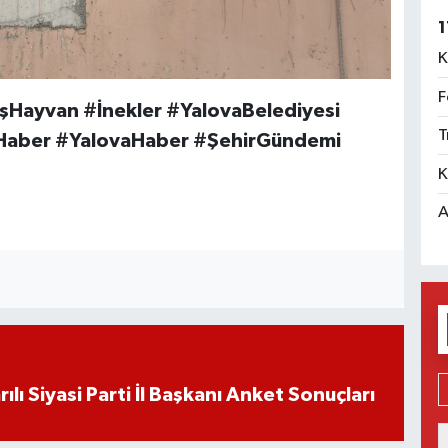
1
K
F
şHayvan #İnekler #YalovaBelediyesi
T
lHaber #YalovaHaber #ŞehirGündemi
K
A
ılı Siyasi Parti İl Başkanı Anket Sonuçları