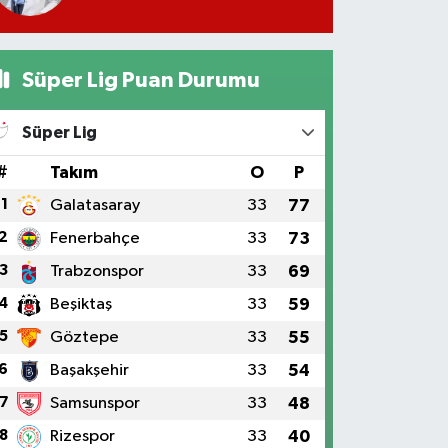
Süper Lig Puan Durumu
Süper Lig
#
Takım
O
P
1
Galatasaray
33
77
2
Fenerbahçe
33
73
3
Trabzonspor
33
69
4
Beşiktaş
33
59
5
Göztepe
33
55
6
Başakşehir
33
54
7
Samsunspor
33
48
8
Rizespor
33
40