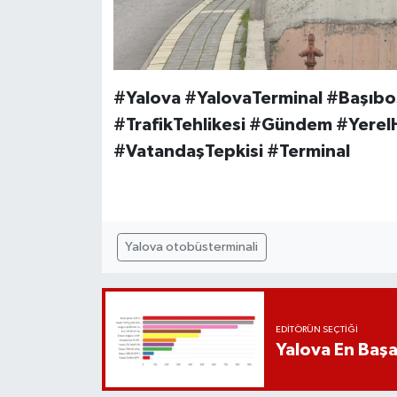
#Yalova #YalovaTerminal #Başıbo
#TrafikTehlikesi #Gündem #Yere
#VatandaşTepkisi #Terminal
Yalova otobüsterminali
EDITÖRÜN SEÇTIĞI
Yalova En Başar