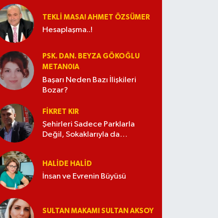
TEKLI MASA! AHMET ÖZSÜMER
Hesaplaşma..!
PSK. DAN. BEYZA GÖKOĞLU
METAN0IA
Başarı Neden Bazı İlişkileri
Bozar?
FIKRET KIR
Şehirleri Sadece Parklarla
Değil, Sokaklarıyla da
Güzelleştirelim
HALIDE HALID
İnsan ve Evrenin Büyüsü
SULTAN MAKAMI SULTAN AKSOY