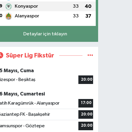
9
Konyaspor
33
40
0
Alanyaspor
33
37
Detaylar için tıklayın
Süper Lig Fikstür
5 Mayıs, Cuma
izespor - Beşiktaş
20:00
6 Mayıs, Cumartesi
atih Karagümrük - Alanyaspor
17:00
aziantep FK - Başakşehir
20:00
amsunspor - Göztepe
20:00