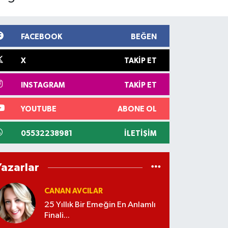
FACEBOOK
BEĞEN
X
TAKIP ET
INSTAGRAM
TAKIP ET
YOUTUBE
ABONE OL
05532238981
İLETIŞIM
Yazarlar
CANAN AVCILAR
25 Yıllık Bir Emeğin En Anlamlı
Finali...