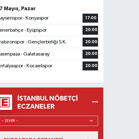
7 Mayıs, Pazar
ayserispor - Konyaspor
17:00
enerbahçe - Eyüpspor
20:00
rabzonspor - Gençlerbirliği S.K.
20:00
asımpaşa - Galatasaray
20:00
ntalyaspor - Kocaelispor
20:00
İSTANBUL NÖBETÇI
ECZANELER