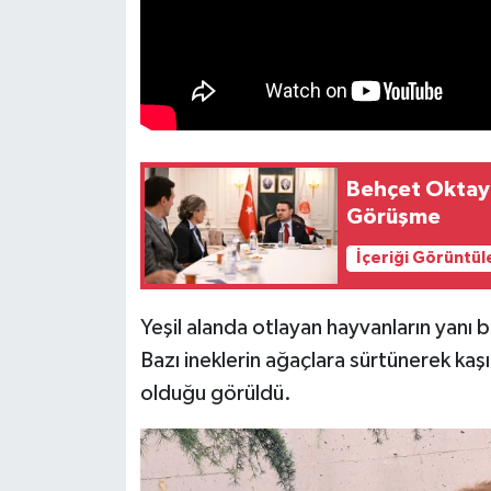
Behçet Oktay 
Görüşme
İçeriği Görüntül
Yeşil alanda otlayan hayvanların yanı 
Bazı ineklerin ağaçlara sürtünerek kaş
olduğu görüldü.