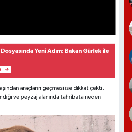
Dosyasında Yeni Adım: Bakan Gürlek ile
e
başından araçların geçmesi ise dikkat çekti.
ındığı ve peyzaj alanında tahribata neden