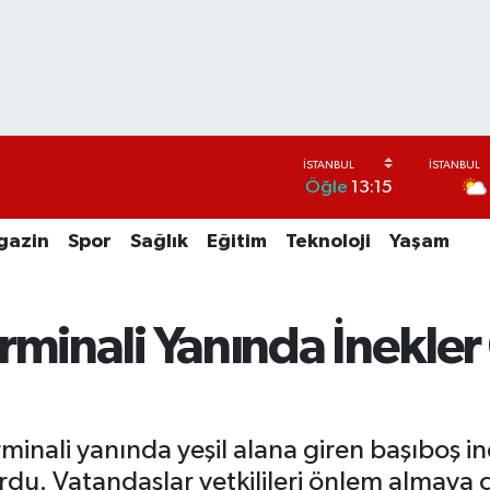
Öğle
13:15
gazin
Spor
Sağlık
Eğitim
Teknoloji
Yaşam
rminali Yanında İnekler
minali yanında yeşil alana giren başıboş in
urdu. Vatandaşlar yetkilileri önlem almaya 