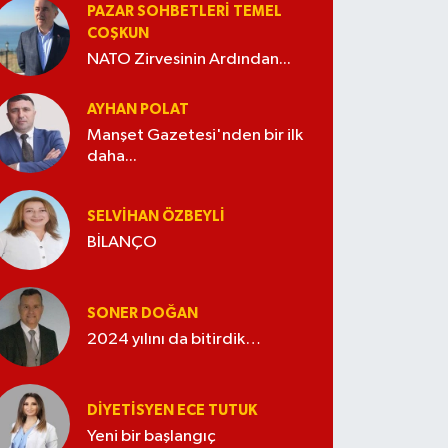
PAZAR SOHBETLERI TEMEL
COŞKUN
NATO Zirvesinin Ardından...
AYHAN POLAT
Manşet Gazetesi'nden bir ilk
daha...
SELVIHAN ÖZBEYLI
BİLANÇO
SONER DOĞAN
2024 yılını da bitirdik…
DIYETISYEN ECE TUTUK
Yeni bir başlangıç