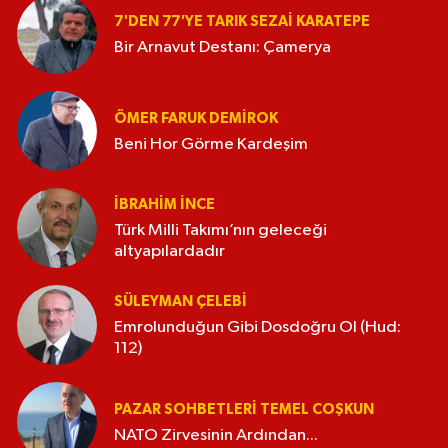
7'DEN 77'YE TARIK SEZAI KARATEPE
Bir Arnavut Destanı: Çamerya
ÖMER FARUK DEMIROK
Beni Hor Görme Kardeşim
İBRAHIM İNCE
Türk Milli Takımı’nın geleceği
altyapılardadır
SÜLEYMAN ÇELEBI
Emrolunduğun Gibi Dosdoğru Ol (Hud:
112)
PAZAR SOHBETLERI TEMEL COŞKUN
NATO Zirvesinin Ardından...