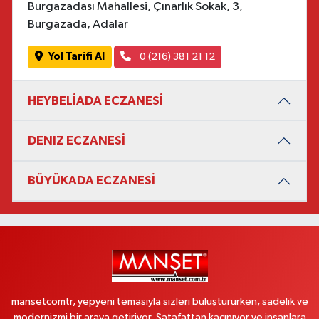
Burgazadası Mahallesi, Çınarlık Sokak, 3,
Burgazada, Adalar
Yol Tarifi Al
0 (216) 381 21 12
HEYBELİADA ECZANESİ
DENIZ ECZANESİ
BÜYÜKADA ECZANESİ
mansetcomtr, yepyeni temasıyla sizleri buluştururken, sadelik ve
modernizmi bir araya getiriyor. Şatafattan kaçınıyor ve insanlara