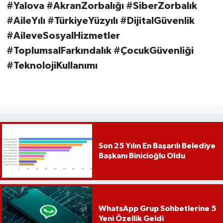
#Yalova #AkranZorbalığı #SiberZorbalık
#AileYılı #TürkiyeYüzyılı #DijitalGüvenlik
#AileveSosyalHizmetler
#ToplumsalFarkındalık #ÇocukGüvenliği
#TeknolojiKullanımı
Son 25 Yılın En Başarılı Belediye
Başkanı Binicioğlu Oldu
WhatsApp Grup Sohbetlerine 5
Yeni Özellik Geldi