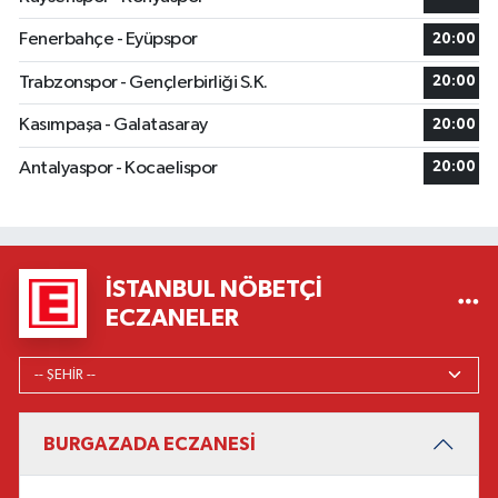
Fenerbahçe - Eyüpspor
20:00
Trabzonspor - Gençlerbirliği S.K.
20:00
Kasımpaşa - Galatasaray
20:00
Antalyaspor - Kocaelispor
20:00
İSTANBUL NÖBETÇI
ECZANELER
BURGAZADA ECZANESİ