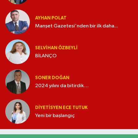
AYHAN POLAT
Manşet Gazetesi'nden bir ilk daha...
SELVIHAN ÖZBEYLI
BİLANÇO
SONER DOĞAN
2024 yılını da bitirdik…
DIYETISYEN ECE TUTUK
Yeni bir başlangıç