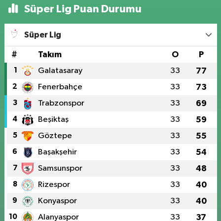
Süper Lig Puan Durumu
Süper Lig
#
Takım
O
P
1
Galatasaray
33
77
2
Fenerbahçe
33
73
3
Trabzonspor
33
69
4
Beşiktaş
33
59
5
Göztepe
33
55
6
Başakşehir
33
54
7
Samsunspor
33
48
8
Rizespor
33
40
9
Konyaspor
33
40
10
Alanyaspor
33
37