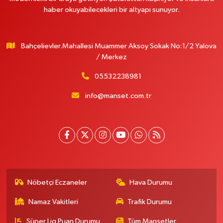
haber okuyabilecekleri bir altyapı sunuyor.
Bahçelievler.Mahallesi Muammer Aksoy Sokak No:1/2 Yalova
/ Merkez
05532238981
info@manset.com.tr
Nöbetçi Eczaneler
Hava Durumu
Namaz Vakitleri
Trafik Durumu
Süper Lig Puan Durumu
Tüm Manşetler