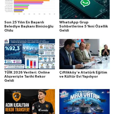
Son 25 Yılın En Başarılı
WhatsApp Grup
Belediye Başkanı Binicioğlu
Sohbetlerine 5 Yeni Özellik
Oldu
Geldi
TÜİK 2026 Verileri: Online
Çiftlikköy'e Atatürk Eğitim
Alışverişte Tarihi Rekor
ve Kültür Evi Yapılıyor
Geldi