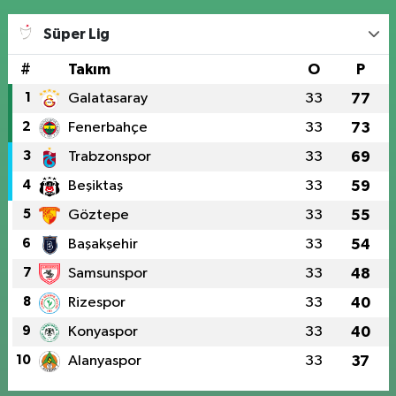
Süper Lig
#
Takım
O
P
1
Galatasaray
33
77
2
Fenerbahçe
33
73
3
Trabzonspor
33
69
4
Beşiktaş
33
59
5
Göztepe
33
55
6
Başakşehir
33
54
7
Samsunspor
33
48
8
Rizespor
33
40
9
Konyaspor
33
40
10
Alanyaspor
33
37