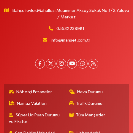
Bahçelievler.Mahallesi Muammer Aksoy Sokak No:1/2 Yalova
/ Merkez
05532238981
info@manset.com.tr
Nöbetçi Eczaneler
Hava Durumu
Namaz Vakitleri
Trafik Durumu
Süper Lig Puan Durumu
Tüm Manşetler
ve Fikstür