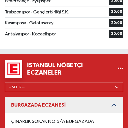
Fenerbahçe - Eyüpspor
20:00
Trabzonspor - Gençlerbirliği S.K.
20:00
Kasımpaşa - Galatasaray
20:00
Antalyaspor - Kocaelispor
20:00
İSTANBUL NÖBETÇI
ECZANELER
BURGAZADA ECZANESİ
ÇINARLIK SOKAK NO:5/A BURGAZADA