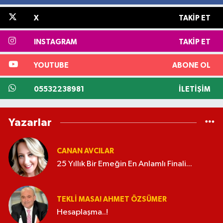
X
TAKIP ET
INSTAGRAM
TAKIP ET
YOUTUBE
ABONE OL
05532238981
İLETIŞIM
Yazarlar
CANAN AVCILAR
25 Yıllık Bir Emeğin En Anlamlı Finali...
TEKLI MASA! AHMET ÖZSÜMER
Hesaplaşma..!