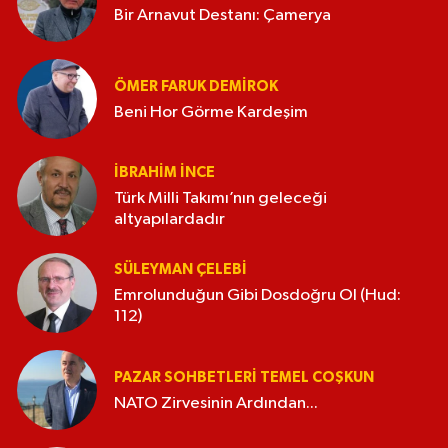
Bir Arnavut Destanı: Çamerya
ÖMER FARUK DEMIROK
Beni Hor Görme Kardeşim
İBRAHIM İNCE
Türk Milli Takımı’nın geleceği
altyapılardadır
SÜLEYMAN ÇELEBI
Emrolunduğun Gibi Dosdoğru Ol (Hud:
112)
PAZAR SOHBETLERI TEMEL COŞKUN
NATO Zirvesinin Ardından...