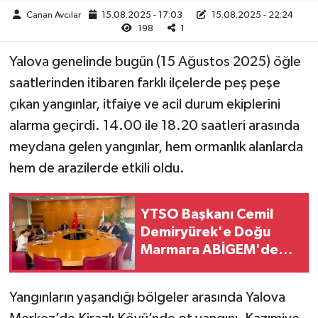
Canan Avcılar
15.08.2025 - 17:03
15.08.2025 - 22:24
198
1
Yalova genelinde bugün (15 Ağustos 2025) öğle
saatlerinden itibaren farklı ilçelerde peş peşe
çıkan yangınlar, itfaiye ve acil durum ekiplerini
alarma geçirdi. 14.00 ile 18.20 saatleri arasında
meydana gelen yangınlar, hem ormanlık alanlarda
hem de arazilerde etkili oldu.
YTSO Başkanı Cemil
Demiryürek'e Doğu
Marmara ABİGEM'de
Yeni Görev
Yangınların yaşandığı bölgeler arasında Yalova