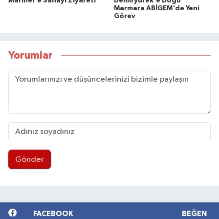
Marinef’e Sanayi Ziyareti
Demiryürek'e Doğu
Marmara ABİGEM'de Yeni
Görev
Yorumlar
Gönder
FACEBOOK
BEĞEN