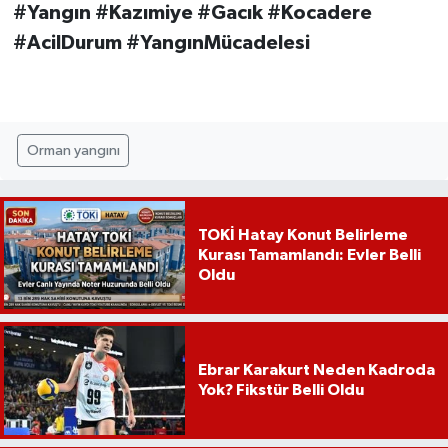
#Yangın #Kazımiye #Gacık #Kocadere
#AcilDurum #YangınMücadelesi
Orman yangını
TOKİ Hatay Konut Belirleme
Kurası Tamamlandı: Evler Belli
Oldu
Ebrar Karakurt Neden Kadroda
Yok? Fikstür Belli Oldu