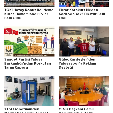
TOKİ Hatay Konut Belirleme
Ebrar Karakurt Neden
Kurası Tamamlandı: Evler
Kadroda Yok? Fikstür Belli
Belli Oldu
Oldu
Saadet Partisi Yalova İl
Güleç Kardeşler'den
Başkanlığı'ndan Korkutan
Yalovaspor'a Reklam
Tarım Raporu
Desteği
YTSO Yönetiminden
YTSO Başkanı Cemil