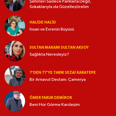
Şehirleri Sadece Parklarla Değil,
Sokaklarıyla da Güzelleştirelim
HALIDE HALID
İnsan ve Evrenin Büyüsü
SULTAN MAKAMI SULTAN AKSOY
Sağlıkta Neredeyiz?
7'DEN 77'YE TARIK SEZAI KARATEPE
Bir Arnavut Destanı: Çamerya
ÖMER FARUK DEMIROK
Beni Hor Görme Kardeşim