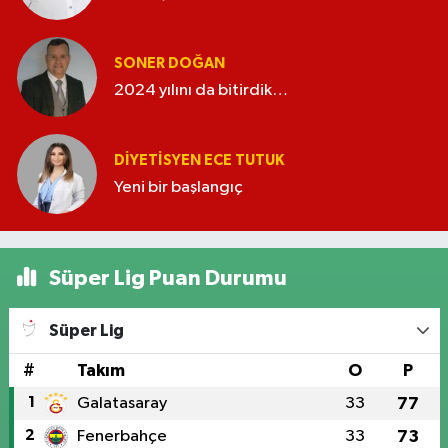
SONER DOĞAN
2024 yılını da bitirdik…
DIYETISYEN ECE TUTUK
Yeni bir başlangıç
Süper Lig Puan Durumu
Süper Lig
#
Takım
O
P
1
Galatasaray
33
77
2
Fenerbahçe
33
73