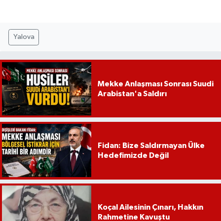
Yalova
Mekke Anlaşması Sonrası Suudi
Arabistan'a Saldırı
Fidan: Bize Saldırmayan Ülke
Hedefimizde Değil
Koçal Ailesinin Çınarı, Hakkın
Rahmetine Kavuştu