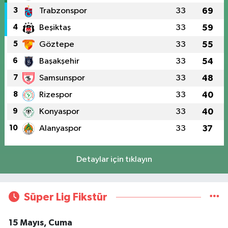
3
Trabzonspor
33
69
4
Beşiktaş
33
59
5
Göztepe
33
55
6
Başakşehir
33
54
7
Samsunspor
33
48
8
Rizespor
33
40
9
Konyaspor
33
40
10
Alanyaspor
33
37
Detaylar için tıklayın
Süper Lig Fikstür
15 Mayıs, Cuma