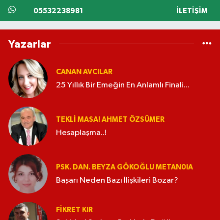
05532238981
İLETIŞIM
Yazarlar
CANAN AVCILAR
25 Yıllık Bir Emeğin En Anlamlı Finali...
TEKLI MASA! AHMET ÖZSÜMER
Hesaplaşma..!
PSK. DAN. BEYZA GÖKOĞLU METAN0IA
Başarı Neden Bazı İlişkileri Bozar?
FIKRET KIR