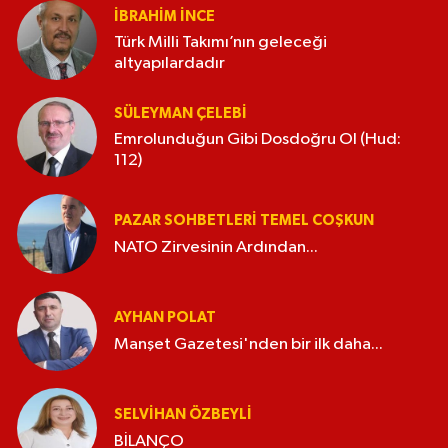
İBRAHIM İNCE
Türk Milli Takımı’nın geleceği
altyapılardadır
SÜLEYMAN ÇELEBI
Emrolunduğun Gibi Dosdoğru Ol (Hud:
112)
PAZAR SOHBETLERI TEMEL COŞKUN
NATO Zirvesinin Ardından...
AYHAN POLAT
Manşet Gazetesi'nden bir ilk daha...
SELVIHAN ÖZBEYLI
BİLANÇO