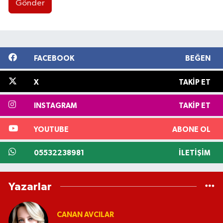
Gönder
FACEBOOK
BEĞEN
X
TAKIP ET
INSTAGRAM
TAKIP ET
YOUTUBE
ABONE OL
05532238981
İLETIŞIM
Yazarlar
CANAN AVCILAR