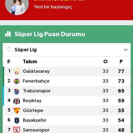
Yeni bir başlangıç
Süper Lig Puan Durumu
Süper Lig
#
Takım
O
P
1
Galatasaray
33
77
2
Fenerbahçe
33
73
3
Trabzonspor
33
69
4
Beşiktaş
33
59
5
Göztepe
33
55
6
Başakşehir
33
54
7
Samsunspor
33
48