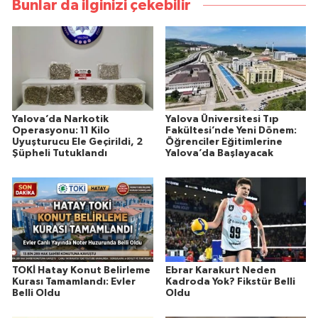
Bunlar da ilginizi çekebilir
Yalova’da Narkotik
Yalova Üniversitesi Tıp
Operasyonu: 11 Kilo
Fakültesi’nde Yeni Dönem:
Uyuşturucu Ele Geçirildi, 2
Öğrenciler Eğitimlerine
Şüpheli Tutuklandı
Yalova’da Başlayacak
TOKİ Hatay Konut Belirleme
Ebrar Karakurt Neden
Kurası Tamamlandı: Evler
Kadroda Yok? Fikstür Belli
Belli Oldu
Oldu