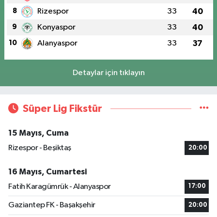
8
Rizespor
33
40
9
Konyaspor
33
40
10
Alanyaspor
33
37
Detaylar için tıklayın
Süper Lig Fikstür
15 Mayıs, Cuma
Rizespor - Beşiktaş
20:00
16 Mayıs, Cumartesi
Fatih Karagümrük - Alanyaspor
17:00
Gaziantep FK - Başakşehir
20:00