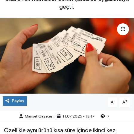
geçti.
Yaşam
Paylaş
-
+
A
A
Manşet Gazetesi
11.07.2025 - 13:17
7
Özellikle aynı ürünü kısa süre içinde ikinci kez