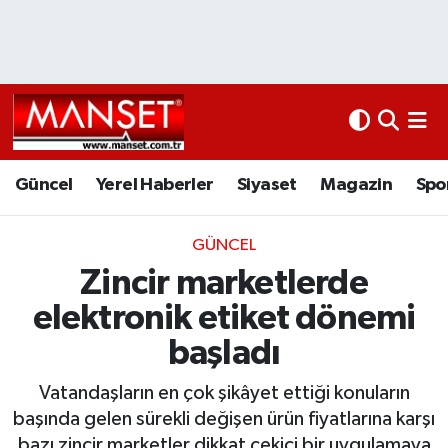
Ekonomi
Güncel
Nöbetçi Eczaneler
Kültür Sanat
Yerel Haberler
Hava Durumu
Magazin
Siyaset
Namaz Vakitleri
Güncel
Yerel Haberler
Siyaset
Magazin
Spo
Sağlık
Magazin
Trafik Durumu
GÜNCEL
Zincir marketlerde
Spor
Spor
Süper Lig Puan Durumu ve Fikstür
elektronik etiket dönemi
İletişim
Sağlık
Tüm Manşetler
başladı
Künye
Eğitim
Son Dakika Haberleri
Vatandaşların en çok şikâyet ettiği konuların
başında gelen sürekli değişen ürün fiyatlarına karşı
www.manset.com.tr
Teknoloji
Haber Arşivi
bazı zincir marketler dikkat çekici bir uygulamaya