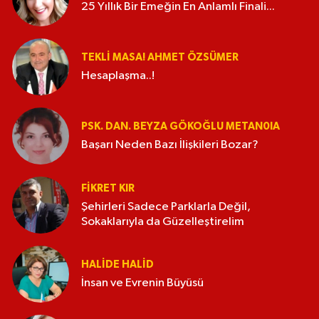
25 Yıllık Bir Emeğin En Anlamlı Finali...
TEKLI MASA! AHMET ÖZSÜMER
Hesaplaşma..!
PSK. DAN. BEYZA GÖKOĞLU METAN0IA
Başarı Neden Bazı İlişkileri Bozar?
FIKRET KIR
Şehirleri Sadece Parklarla Değil,
Sokaklarıyla da Güzelleştirelim
HALIDE HALID
İnsan ve Evrenin Büyüsü