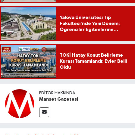
Yalova Üniversitesi Tıp
Fakültesi’nde Yeni Dönem:
Öğrenciler Eğitimlerine
Yalova’da Başlayacak
TOKİ Hatay Konut Belirleme
Kurası Tamamlandı: Evler Belli
Oldu
EDITÖR HAKKINDA
Manşet Gazetesi