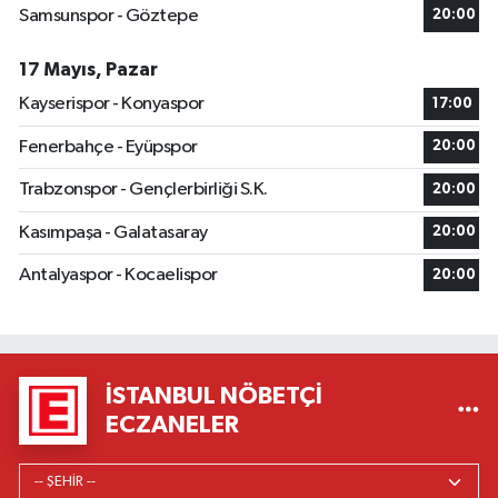
Samsunspor - Göztepe
20:00
17 Mayıs, Pazar
Kayserispor - Konyaspor
17:00
Fenerbahçe - Eyüpspor
20:00
Trabzonspor - Gençlerbirliği S.K.
20:00
Kasımpaşa - Galatasaray
20:00
Antalyaspor - Kocaelispor
20:00
İSTANBUL NÖBETÇI
ECZANELER