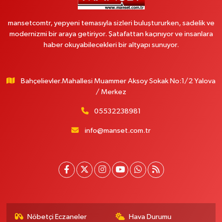
mansetcomtr, yepyeni temasıyla sizleri buluştururken, sadelik ve
modernizmi bir araya getiriyor. Şatafattan kaçınıyor ve insanlara
haber okuyabilecekleri bir altyapı sunuyor.
Bahçelievler.Mahallesi Muammer Aksoy Sokak No:1/2 Yalova
/ Merkez
05532238981
info@manset.com.tr
Nöbetçi Eczaneler
Hava Durumu