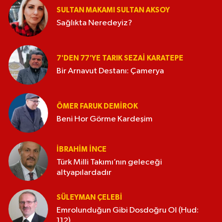
SULTAN MAKAMI SULTAN AKSOY
Sağlıkta Neredeyiz?
7'DEN 77'YE TARIK SEZAI KARATEPE
Bir Arnavut Destanı: Çamerya
ÖMER FARUK DEMIROK
Beni Hor Görme Kardeşim
İBRAHIM İNCE
Türk Milli Takımı’nın geleceği
altyapılardadır
SÜLEYMAN ÇELEBI
Emrolunduğun Gibi Dosdoğru Ol (Hud:
112)