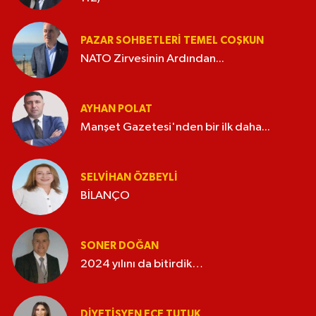
PAZAR SOHBETLERI TEMEL COŞKUN
NATO Zirvesinin Ardından...
AYHAN POLAT
Manşet Gazetesi'nden bir ilk daha...
SELVIHAN ÖZBEYLI
BİLANÇO
SONER DOĞAN
2024 yılını da bitirdik…
DIYETISYEN ECE TUTUK