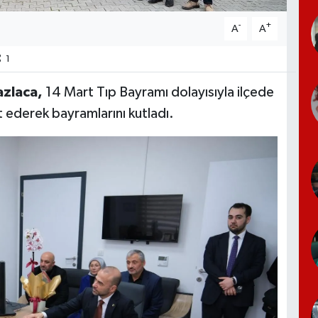
-
+
A
A
1
azlaca,
14 Mart Tıp Bayramı dolayısıyla ilçede
t ederek bayramlarını kutladı.