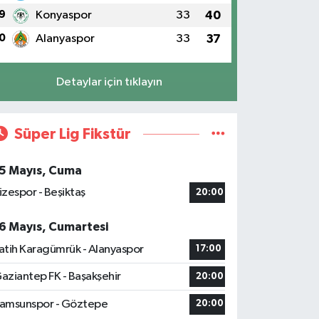
9
Konyaspor
33
40
0
Alanyaspor
33
37
Detaylar için tıklayın
Süper Lig Fikstür
5 Mayıs, Cuma
izespor - Beşiktaş
20:00
6 Mayıs, Cumartesi
atih Karagümrük - Alanyaspor
17:00
aziantep FK - Başakşehir
20:00
amsunspor - Göztepe
20:00