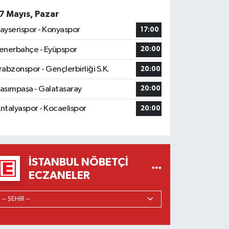
7 Mayıs, Pazar
ayserispor - Konyaspor
17:00
enerbahçe - Eyüpspor
20:00
rabzonspor - Gençlerbirliği S.K.
20:00
asımpaşa - Galatasaray
20:00
ntalyaspor - Kocaelispor
20:00
İSTANBUL NÖBETÇI
ECZANELER