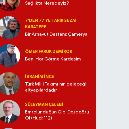
Sağlıkta Neredeyiz?
7'DEN 77'YE TARIK SEZAI
KARATEPE
Bir Arnavut Destanı: Çamerya
ÖMER FARUK DEMIROK
Beni Hor Görme Kardeşim
İBRAHIM İNCE
Türk Milli Takımı’nın geleceği
altyapılardadır
SÜLEYMAN ÇELEBI
Emrolunduğun Gibi Dosdoğru
Ol (Hud: 112)