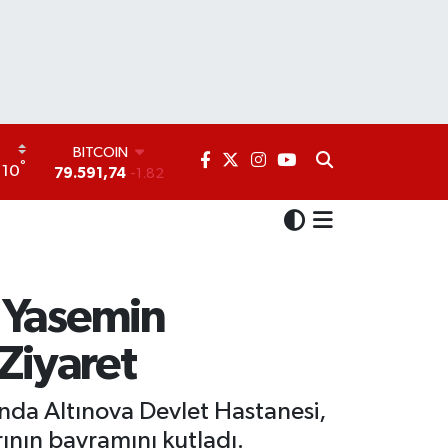
DOLAR
°
10
45,43620
0.02
EURO
53,38690
0.19
STERLİN
61,60380
0.18
G.ALTIN
6862,09000
0.19
n Yasemin
BİST100
14.598,00
0
 Ziyaret
BITCOIN
79.591,74
-1.82
nda Altınova Devlet Hastanesi,
rının bayramını kutladı.