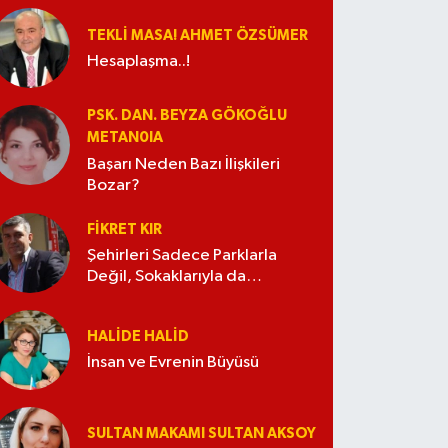
TEKLI MASA! AHMET ÖZSÜMER
Hesaplaşma..!
PSK. DAN. BEYZA GÖKOĞLU
METAN0IA
Başarı Neden Bazı İlişkileri
Bozar?
FIKRET KIR
Şehirleri Sadece Parklarla
Değil, Sokaklarıyla da
Güzelleştirelim
HALIDE HALID
İnsan ve Evrenin Büyüsü
SULTAN MAKAMI SULTAN AKSOY