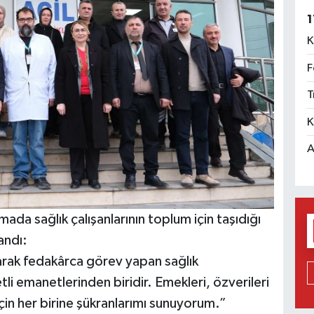
1
K
F
T
K
A
ada sağlık çalışanlarının toplum için taşıdığı
andı:
tarak fedakârca görev yapan sağlık
i emanetlerinden biridir. Emekleri, özverileri
çin her birine şükranlarımı sunuyorum.”