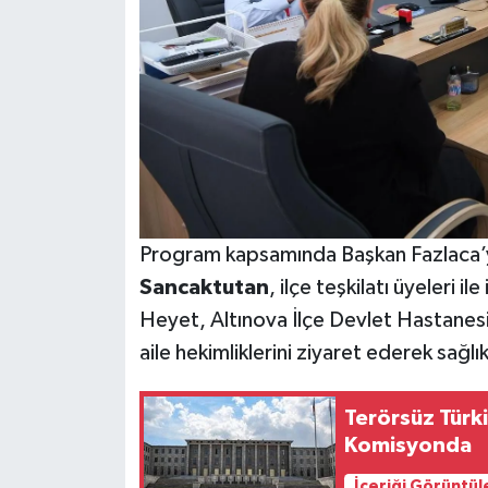
Program kapsamında Başkan Fazlaca’y
Sancaktutan
, ilçe teşkilatı üyeleri il
Heyet, Altınova İlçe Devlet Hastanesi
aile hekimliklerini ziyaret ederek sağlık
Terörsüz Türki
Komisyonda
İçeriği Görüntül