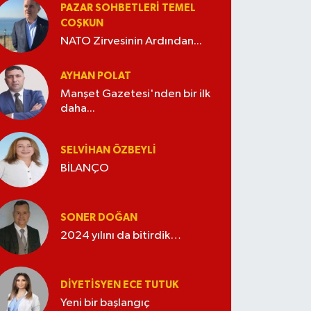
PAZAR SOHBETLERI TEMEL
COŞKUN
NATO Zirvesinin Ardından...
AYHAN POLAT
Manşet Gazetesi'nden bir ilk
daha...
SELVIHAN ÖZBEYLI
BİLANÇO
SONER DOĞAN
2024 yılını da bitirdik…
DIYETISYEN ECE TUTUK
Yeni bir başlangıç