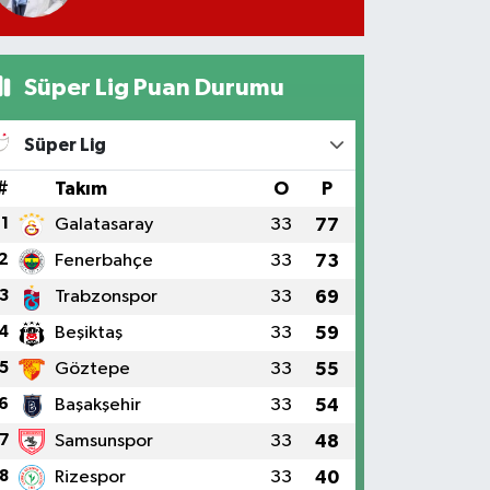
Süper Lig Puan Durumu
Süper Lig
#
Takım
O
P
1
Galatasaray
33
77
2
Fenerbahçe
33
73
3
Trabzonspor
33
69
4
Beşiktaş
33
59
5
Göztepe
33
55
6
Başakşehir
33
54
7
Samsunspor
33
48
8
Rizespor
33
40