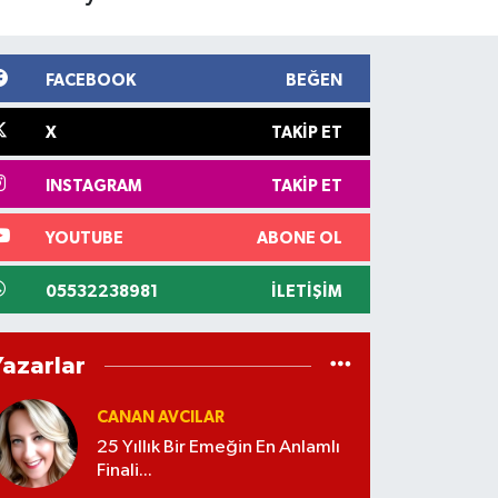
FACEBOOK
BEĞEN
X
TAKIP ET
INSTAGRAM
TAKIP ET
YOUTUBE
ABONE OL
05532238981
İLETIŞIM
Yazarlar
CANAN AVCILAR
25 Yıllık Bir Emeğin En Anlamlı
Finali...