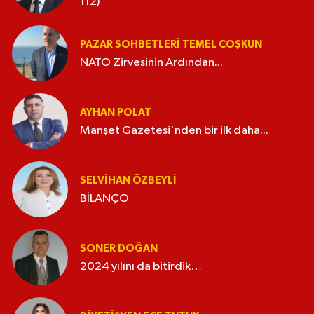
112)
PAZAR SOHBETLERI TEMEL COŞKUN
NATO Zirvesinin Ardından...
AYHAN POLAT
Manşet Gazetesi'nden bir ilk daha...
SELVIHAN ÖZBEYLI
BİLANÇO
SONER DOĞAN
2024 yılını da bitirdik…