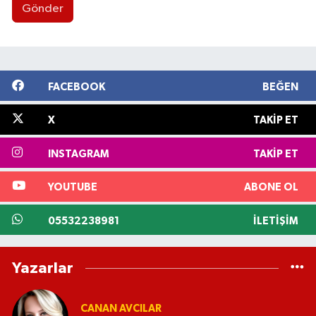
Gönder
FACEBOOK
BEĞEN
X
TAKIP ET
INSTAGRAM
TAKIP ET
YOUTUBE
ABONE OL
05532238981
İLETIŞIM
Yazarlar
CANAN AVCILAR