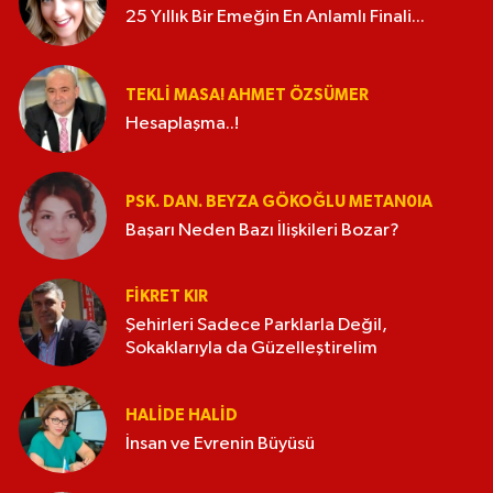
25 Yıllık Bir Emeğin En Anlamlı Finali...
TEKLI MASA! AHMET ÖZSÜMER
Hesaplaşma..!
PSK. DAN. BEYZA GÖKOĞLU METAN0IA
Başarı Neden Bazı İlişkileri Bozar?
FIKRET KIR
Şehirleri Sadece Parklarla Değil,
Sokaklarıyla da Güzelleştirelim
HALIDE HALID
İnsan ve Evrenin Büyüsü