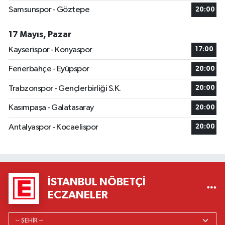
Samsunspor - Göztepe
20:00
17 Mayıs, Pazar
Kayserispor - Konyaspor
17:00
Fenerbahçe - Eyüpspor
20:00
Trabzonspor - Gençlerbirliği S.K.
20:00
Kasımpaşa - Galatasaray
20:00
Antalyaspor - Kocaelispor
20:00
İSTANBUL NÖBETÇI
ECZANELER