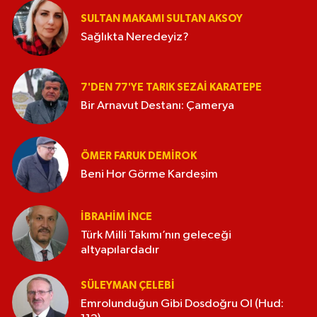
SULTAN MAKAMI SULTAN AKSOY
Sağlıkta Neredeyiz?
7'DEN 77'YE TARIK SEZAI KARATEPE
Bir Arnavut Destanı: Çamerya
ÖMER FARUK DEMIROK
Beni Hor Görme Kardeşim
İBRAHIM İNCE
Türk Milli Takımı’nın geleceği
altyapılardadır
SÜLEYMAN ÇELEBI
Emrolunduğun Gibi Dosdoğru Ol (Hud: