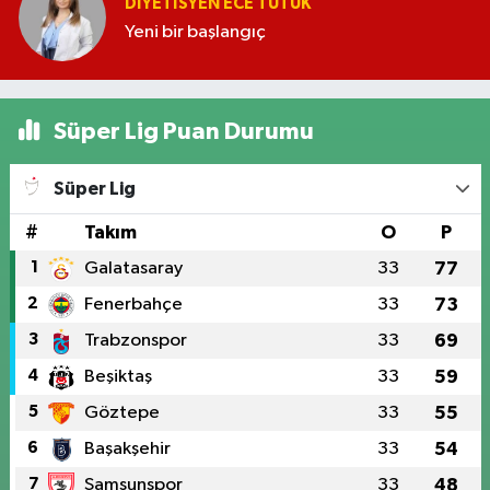
DIYETISYEN ECE TUTUK
Yeni bir başlangıç
Süper Lig Puan Durumu
Süper Lig
#
Takım
O
P
1
Galatasaray
33
77
2
Fenerbahçe
33
73
3
Trabzonspor
33
69
4
Beşiktaş
33
59
5
Göztepe
33
55
6
Başakşehir
33
54
7
Samsunspor
33
48