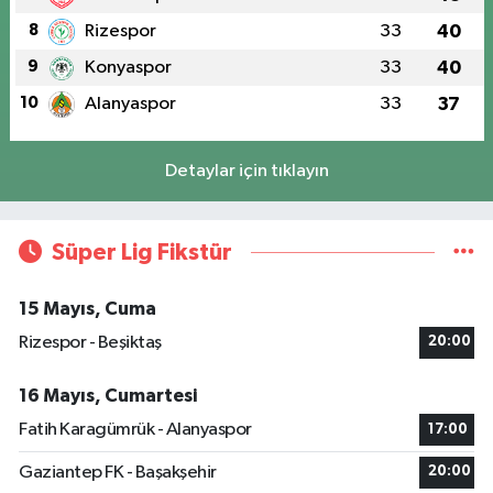
8
Rizespor
33
40
9
Konyaspor
33
40
10
Alanyaspor
33
37
Detaylar için tıklayın
Süper Lig Fikstür
15 Mayıs, Cuma
Rizespor - Beşiktaş
20:00
16 Mayıs, Cumartesi
Fatih Karagümrük - Alanyaspor
17:00
Gaziantep FK - Başakşehir
20:00