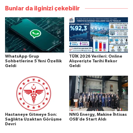
Bunlar da ilginizi çekebilir
WhatsApp Grup
TÜİK 2026 Verileri: Online
Sohbetlerine 5 Yeni Özellik
Alışverişte Tarihi Rekor
Geldi
Geldi
Hastaneye Gitmeye Son:
NNG Energy, Makine İhtisas
Sağlıkta Uzaktan Görüşme
OSB’de Start Aldı
Devri