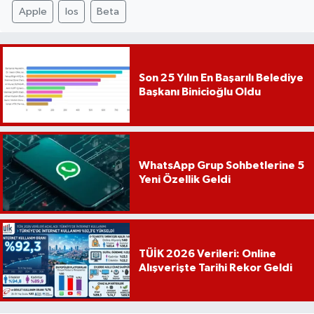
Apple
Ios
Beta
Son 25 Yılın En Başarılı Belediye
Başkanı Binicioğlu Oldu
WhatsApp Grup Sohbetlerine 5
Yeni Özellik Geldi
TÜİK 2026 Verileri: Online
Alışverişte Tarihi Rekor Geldi