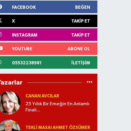
FACEBOOK
BEĞEN
X
TAKIP ET
INSTAGRAM
TAKIP ET
YOUTUBE
ABONE OL
05532238981
İLETIŞIM
Yazarlar
CANAN AVCILAR
25 Yıllık Bir Emeğin En Anlamlı
Finali...
TEKLI MASA! AHMET ÖZSÜMER