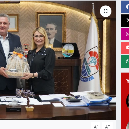
-
+
A
A