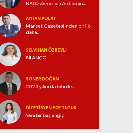
NATO Zirvesinin Ardından...
AYHAN POLAT
Manşet Gazetesi'nden bir ilk
daha...
SELVIHAN ÖZBEYLI
BİLANÇO
SONER DOĞAN
2024 yılını da bitirdik…
DIYETISYEN ECE TUTUK
Yeni bir başlangıç