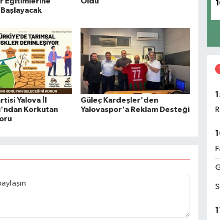
r Eğitimlerine
Oldu
1
 Başlayacak
1
tisi Yalova İl
Güleç Kardeşler'den
ı'ndan Korkutan
Yalovaspor'a Reklam Desteği
R
oru
1
F
G
S
1