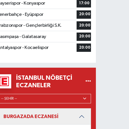
ayserispor - Konyaspor
17:00
enerbahçe - Eyüpspor
20:00
rabzonspor - Gençlerbirliği S.K.
20:00
asımpaşa - Galatasaray
20:00
ntalyaspor - Kocaelispor
20:00
İSTANBUL NÖBETÇI
ECZANELER
BURGAZADA ECZANESİ