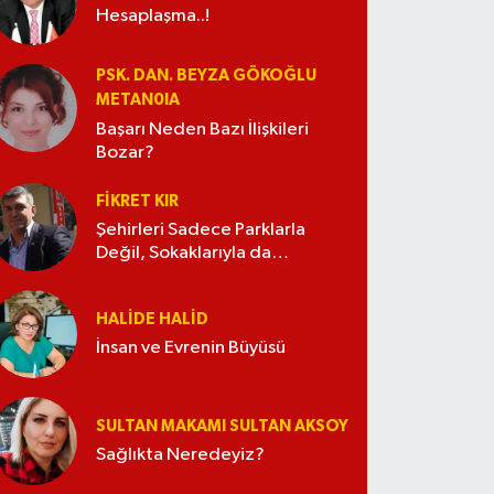
Hesaplaşma..!
PSK. DAN. BEYZA GÖKOĞLU
METAN0IA
Başarı Neden Bazı İlişkileri
Bozar?
FIKRET KIR
Şehirleri Sadece Parklarla
Değil, Sokaklarıyla da
Güzelleştirelim
HALIDE HALID
İnsan ve Evrenin Büyüsü
SULTAN MAKAMI SULTAN AKSOY
Sağlıkta Neredeyiz?