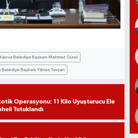
Yalova Belediye Başkanı Mehmet Gürel
 Belediye Başkanı Yılmaz Tavşan
otik Operasyonu: 11 Kilo Uyuşturucu Ele
pheli Tutuklandı