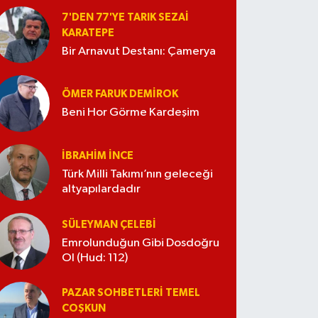
7'DEN 77'YE TARIK SEZAI
KARATEPE
Bir Arnavut Destanı: Çamerya
ÖMER FARUK DEMIROK
Beni Hor Görme Kardeşim
İBRAHIM İNCE
Türk Milli Takımı’nın geleceği
altyapılardadır
SÜLEYMAN ÇELEBI
Emrolunduğun Gibi Dosdoğru
Ol (Hud: 112)
PAZAR SOHBETLERI TEMEL
COŞKUN