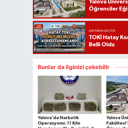
Yalova Ünivers
Öğrenciler Eği
EDITÖRÜN SEÇTIĞI
TOKİ Hatay Kon
Belli Oldu
Bunlar da ilginizi çekebilir
Yalova’da Narkotik
Yalova Üni
Operasyonu: 11 Kilo
Fakültesi