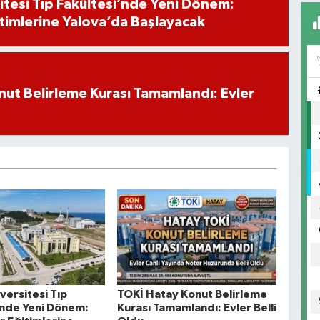
itesi Tıp Fakültesi’nde Yeni Dönem:
timlerine Yalova’da Başlayacak
ut Belirleme Kurası Tamamlandı: Evler
versitesi Tıp
TOKİ Hatay Konut Belirleme
’nde Yeni Dönem:
Kurası Tamamlandı: Evler Belli