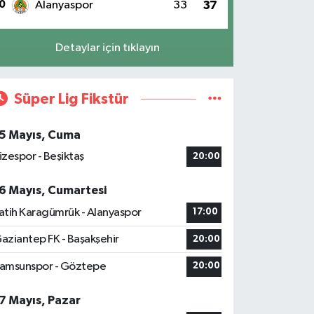
0
Alanyaspor
33
37
Detaylar için tıklayın
Süper Lig Fikstür
5 Mayıs, Cuma
izespor - Beşiktaş
20:00
6 Mayıs, Cumartesi
atih Karagümrük - Alanyaspor
17:00
aziantep FK - Başakşehir
20:00
amsunspor - Göztepe
20:00
7 Mayıs, Pazar