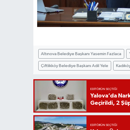
Altınova Belediye Başkanı Yasemin Fazlaca
Çiftlikköy Belediye Başkanı Adil Yele
Kadıköy
EDITÖRÜN SEÇTIĞI
Yalova’da Nark
Geçirildi, 2 Şü
EDITÖRÜN SEÇTIĞI