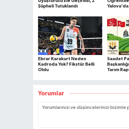
Uyuşturucu Ele Geçirildi, 2
Öğrencile
Şüpheli Tutuklandı
Yalova’da
Ebrar Karakurt Neden
Saadet Par
Kadroda Yok? Fikstür Belli
Başkanlığ
Oldu
Tarım Rap
Yorumlar