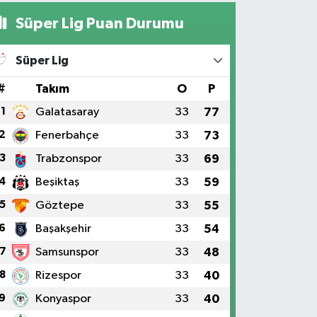
Süper Lig Puan Durumu
Süper Lig
#
Takım
O
P
1
Galatasaray
33
77
2
Fenerbahçe
33
73
3
Trabzonspor
33
69
4
Beşiktaş
33
59
5
Göztepe
33
55
6
Başakşehir
33
54
7
Samsunspor
33
48
8
Rizespor
33
40
9
Konyaspor
33
40