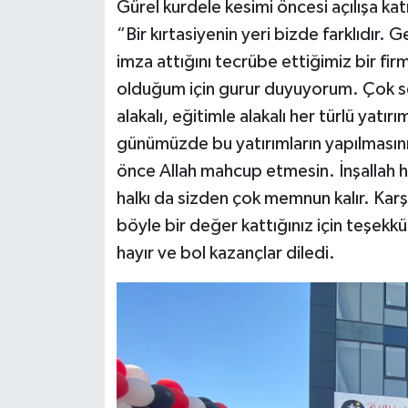
Gürel kurdele kesimi öncesi açılışa ka
“Bir kırtasiyenin yeri bizde farklıdır. 
imza attığını tecrübe ettiğimiz bir fir
olduğum için gurur duyuyorum. Çok sevi
alakalı, eğitimle alakalı her türlü ya
günümüzde bu yatırımların yapılmasın
önce Allah mahcup etmesin. İnşallah h
halkı da sizden çok memnun kalır. Karşı
böyle bir değer kattığınız için teşekk
hayır ve bol kazançlar diledi.