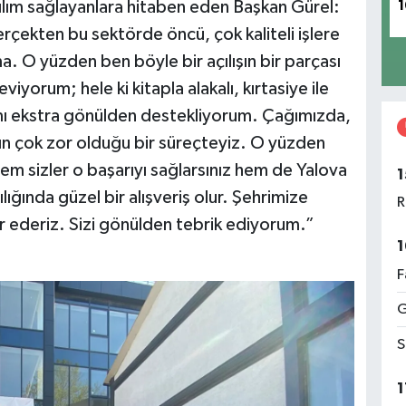
tılım sağlayanlara hitaben eden Başkan Gürel:
1
Gerçekten bu sektörde öncü, çok kaliteli işlere
ma. O yüzden ben böyle bir açılışın bir parçası
yorum; hele ki kitapla alakalı, kırtasiye ile
tırımı ekstra gönülden destekliyorum. Çağımızda,
ın çok zor olduğu bir süreçteyiz. O yüzden
em sizler o başarıyı sağlarsınız hem de Yalova
1
lığında güzel bir alışveriş olur. Şehrimize
R
ür ederiz. Sizi gönülden tebrik ediyorum.”
1
F
G
S
1