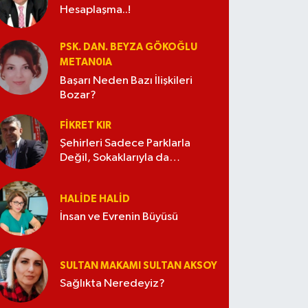
Hesaplaşma..!
PSK. DAN. BEYZA GÖKOĞLU
METAN0IA
Başarı Neden Bazı İlişkileri
Bozar?
FIKRET KIR
Şehirleri Sadece Parklarla
Değil, Sokaklarıyla da
Güzelleştirelim
HALIDE HALID
İnsan ve Evrenin Büyüsü
SULTAN MAKAMI SULTAN AKSOY
Sağlıkta Neredeyiz?