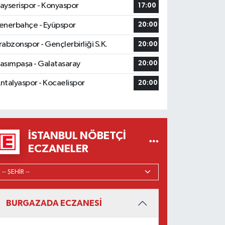
ayserispor - Konyaspor
17:00
enerbahçe - Eyüpspor
20:00
rabzonspor - Gençlerbirliği S.K.
20:00
asımpaşa - Galatasaray
20:00
ntalyaspor - Kocaelispor
20:00
İSTANBUL NÖBETÇI
ECZANELER
BURGAZADA ECZANESİ