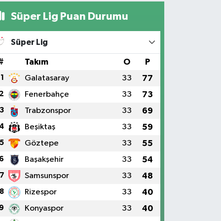
Süper Lig Puan Durumu
Süper Lig
#
Takım
O
P
1
Galatasaray
33
77
2
Fenerbahçe
33
73
3
Trabzonspor
33
69
4
Beşiktaş
33
59
5
Göztepe
33
55
6
Başakşehir
33
54
7
Samsunspor
33
48
8
Rizespor
33
40
9
Konyaspor
33
40