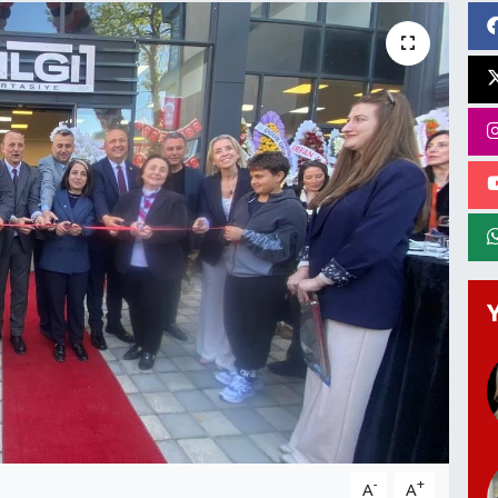
-
+
A
A