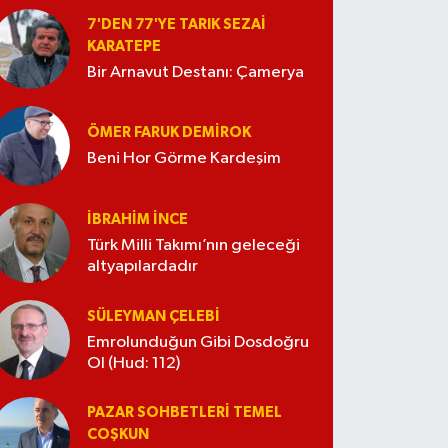
7'DEN 77'YE TARIK SEZAI
KARATEPE
Bir Arnavut Destanı: Çamerya
ÖMER FARUK DEMIROK
Beni Hor Görme Kardeşim
İBRAHIM İNCE
Türk Milli Takımı’nın geleceği
altyapılardadır
SÜLEYMAN ÇELEBI
Emrolunduğun Gibi Dosdoğru
Ol (Hud: 112)
PAZAR SOHBETLERI TEMEL
COŞKUN