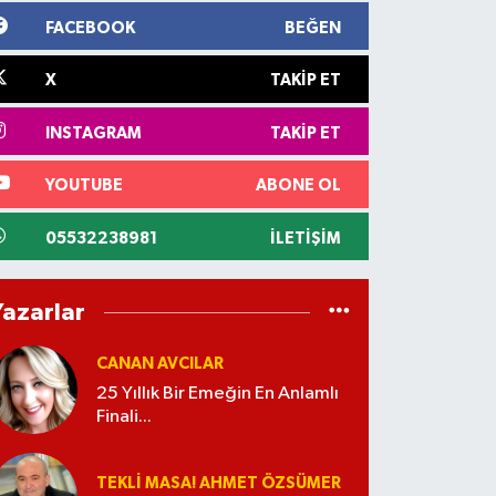
FACEBOOK
BEĞEN
X
TAKIP ET
INSTAGRAM
TAKIP ET
YOUTUBE
ABONE OL
05532238981
İLETIŞIM
Yazarlar
CANAN AVCILAR
25 Yıllık Bir Emeğin En Anlamlı
Finali...
TEKLI MASA! AHMET ÖZSÜMER