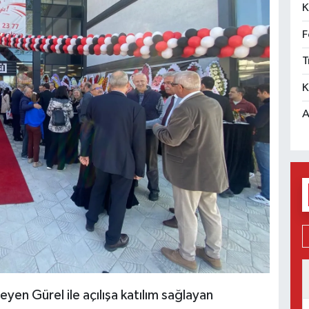
K
F
T
K
A
eyen Gürel ile açılışa katılım sağlayan