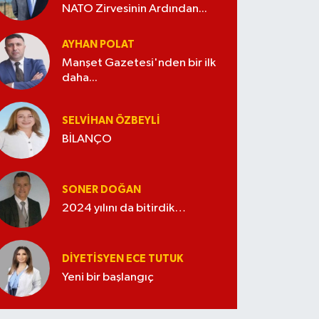
NATO Zirvesinin Ardından...
AYHAN POLAT
Manşet Gazetesi'nden bir ilk
daha...
SELVIHAN ÖZBEYLI
BİLANÇO
SONER DOĞAN
2024 yılını da bitirdik…
DIYETISYEN ECE TUTUK
Yeni bir başlangıç