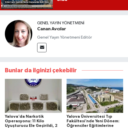
GENEL YAYIN YÖNETMENI
Canan Avcılar
Genel Yayın Yönetmeni Editör
Bunlar da ilginizi çekebilir
Yalova’da Narkotik
Yalova Üniversitesi Tıp
Operasyonu: 11 Kilo
Fakültesi’nde Yeni Dönem:
Uyuşturucu Ele Geçirildi, 2
Öğrenciler Eğitimlerine