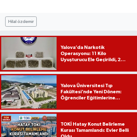
Hilal özdemir
Yalova’da Narkotik
Operasyonu: 11 Kilo
Uyuşturucu Ele Geçirildi, 2
Şüpheli Tutuklandı
Yalova Üniversitesi Tıp
Fakültesi’nde Yeni Dönem:
Öğrenciler Eğitimlerine
Yalova’da Başlayacak
TOKİ Hatay Konut Belirleme
Kurası Tamamlandı: Evler Belli
Oldu