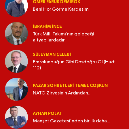
ÖMER FARUK DEMIROK
Beni Hor Görme Kardeşim
İBRAHIM İNCE
Türk Milli Takımı’nın geleceği
altyapılardadır
SÜLEYMAN ÇELEBI
Emrolunduğun Gibi Dosdoğru Ol (Hud:
112)
PAZAR SOHBETLERI TEMEL COŞKUN
NATO Zirvesinin Ardından...
AYHAN POLAT
Manşet Gazetesi'nden bir ilk daha...