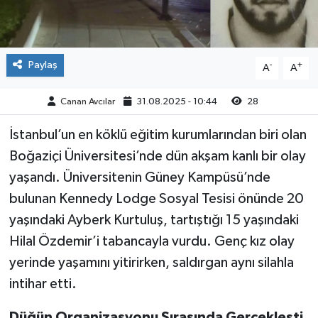
Paylaş
-
+
A
A
Canan Avcılar
31.08.2025 - 10:44
28
İstanbul’un en köklü eğitim kurumlarından biri olan
Boğaziçi Üniversitesi’nde dün akşam kanlı bir olay
yaşandı. Üniversitenin Güney Kampüsü’nde
bulunan Kennedy Lodge Sosyal Tesisi önünde 20
yaşındaki Ayberk Kurtuluş, tartıştığı 15 yaşındaki
Hilal Özdemir’i tabancayla vurdu. Genç kız olay
yerinde yaşamını yitirirken, saldırgan aynı silahla
intihar etti.
Düğün Organizasyonu Sırasında Gerçekleşti