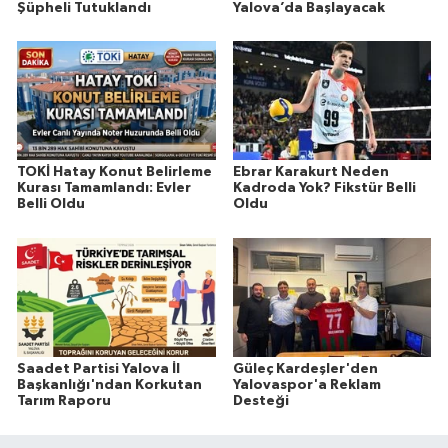
Şüpheli Tutuklandı
Yalova’da Başlayacak
TOKİ Hatay Konut Belirleme
Ebrar Karakurt Neden
Kurası Tamamlandı: Evler
Kadroda Yok? Fikstür Belli
Belli Oldu
Oldu
Saadet Partisi Yalova İl
Güleç Kardeşler'den
Başkanlığı'ndan Korkutan
Yalovaspor'a Reklam
Tarım Raporu
Desteği