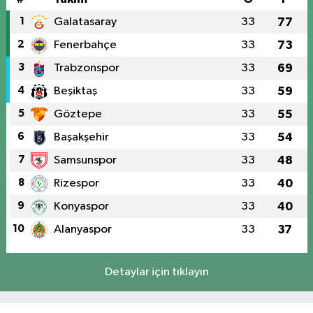
1
Galatasaray
33
77
2
Fenerbahçe
33
73
3
Trabzonspor
33
69
4
Beşiktaş
33
59
5
Göztepe
33
55
6
Başakşehir
33
54
7
Samsunspor
33
48
8
Rizespor
33
40
9
Konyaspor
33
40
10
Alanyaspor
33
37
Detaylar için tıklayın