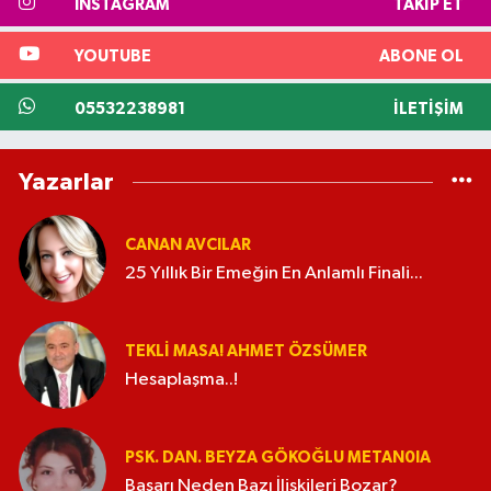
INSTAGRAM
TAKIP ET
YOUTUBE
ABONE OL
05532238981
İLETIŞIM
Yazarlar
CANAN AVCILAR
25 Yıllık Bir Emeğin En Anlamlı Finali...
TEKLI MASA! AHMET ÖZSÜMER
Hesaplaşma..!
PSK. DAN. BEYZA GÖKOĞLU METAN0IA
Başarı Neden Bazı İlişkileri Bozar?