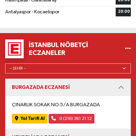
Kasımpaşa - Galatasaray
20:00
Antalyaspor - Kocaelispor
20:00
İSTANBUL NÖBETÇI
ECZANELER
BURGAZADA ECZANESİ
ÇINARLIK SOKAK NO:5/A BURGAZADA
Yol Tarifi Al
0 (216) 381 21 12