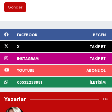
Gönder
FACEBOOK
BEĞEN
X
TAKIP ET
INSTAGRAM
TAKIP ET
YOUTUBE
ABONE OL
05532238981
İLETIŞIM
Yazarlar