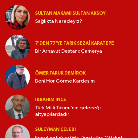
SULTAN MAKAMI SULTAN AKSOY
Sağlıkta Neredeyiz?
7'DEN 77'YE TARIK SEZAI KARATEPE
Bir Arnavut Destanı: Çamerya
ÖMER FARUK DEMIROK
Beni Hor Görme Kardeşim
İBRAHIM İNCE
Türk Milli Takımı’nın geleceği
altyapılardadır
SÜLEYMAN ÇELEBI
Emrolunduğun Gibi Dosdoğru Ol (Hud: