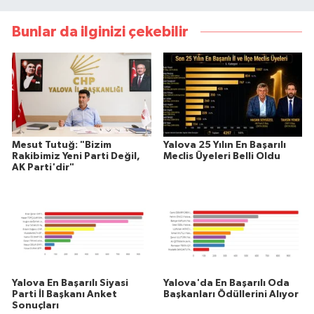
Bunlar da ilginizi çekebilir
Mesut Tutuğ: "Bizim
Yalova 25 Yılın En Başarılı
Rakibimiz Yeni Parti Değil,
Meclis Üyeleri Belli Oldu
AK Parti'dir"
Yalova En Başarılı Siyasi
Yalova'da En Başarılı Oda
Parti İl Başkanı Anket
Başkanları Ödüllerini Alıyor
Sonuçları