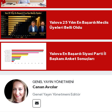
Yalova 25 Yılın En Başarılı Meclis
Üyeleri Belli Oldu
Yalova En Başarılı Siyasi Parti İl
Başkanı Anket Sonuçları
GENEL YAYIN YÖNETMENI
Canan Avcılar
Genel Yayın Yönetmeni Editör