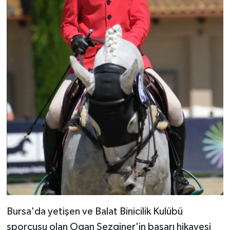
Bursa'da yetişen ve Balat Binicilik Kulübü
sporcusu olan Ogan Sezginer'in başarı hikayesi