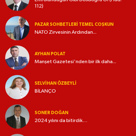
112)
PAZAR SOHBETLERI TEMEL COŞKUN
NATO Zirvesinin Ardından...
AYHAN POLAT
Manşet Gazetesi'nden bir ilk daha...
SELVIHAN ÖZBEYLI
BİLANÇO
SONER DOĞAN
2024 yılını da bitirdik…