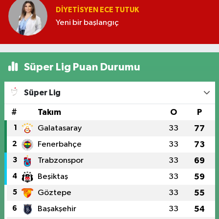
DIYETISYEN ECE TUTUK
Yeni bir başlangıç
Süper Lig Puan Durumu
Süper Lig
#
Takım
O
P
1
Galatasaray
33
77
2
Fenerbahçe
33
73
3
Trabzonspor
33
69
4
Beşiktaş
33
59
5
Göztepe
33
55
6
Başakşehir
33
54