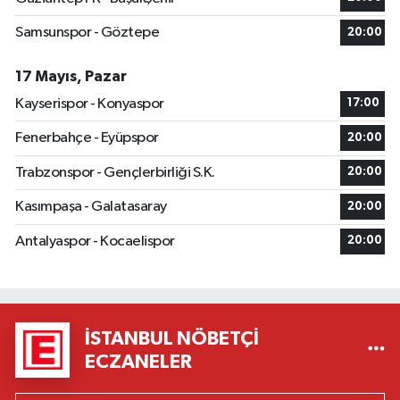
Samsunspor - Göztepe
20:00
17 Mayıs, Pazar
Kayserispor - Konyaspor
17:00
Fenerbahçe - Eyüpspor
20:00
Trabzonspor - Gençlerbirliği S.K.
20:00
Kasımpaşa - Galatasaray
20:00
Antalyaspor - Kocaelispor
20:00
İSTANBUL NÖBETÇI
ECZANELER