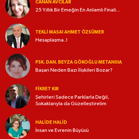
CANAN AVCILAR
25 Yıllık Bir Emeğin En Anlamlı Finali...
TEKLI MASA! AHMET ÖZSÜMER
Hesaplaşma..!
PSK. DAN. BEYZA GÖKOĞLU METAN0IA
Başarı Neden Bazı İlişkileri Bozar?
FIKRET KIR
Şehirleri Sadece Parklarla Değil,
Sokaklarıyla da Güzelleştirelim
HALIDE HALID
İnsan ve Evrenin Büyüsü