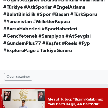
#OganSezginer #Bursa #Binicilik #MilliTakım
#Türkiye #AtlıSporlar #EngelAtlama
#BalatBinicilik #Spor #Başarı #TürkSporu
#Yunanistan #MilletlerKupası
#BursaHaberleri #SporHaberleri
#GençYetenek #Şampiyon #AtSevgisi
#GundemPlus77 #Keşfet #Reels #Fyp
#ExplorePage #TürkiyeGururu
Ogan sezginer
Mesut Tutuğ: "Bizim Rakibimiz
Yeni Parti Değil, AK Parti'dir"