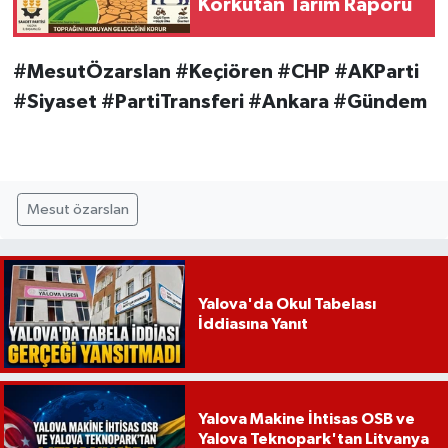
Korkutan Tarım Raporu
#MesutÖzarslan #Keçiören #CHP #AKParti
#Siyaset #PartiTransferi #Ankara #Gündem
Mesut özarslan
Yalova'da Okul Tabelası
İddiasına Yanıt
Yalova Makine İhtisas OSB ve
Yalova Teknopark'tan Litvanya