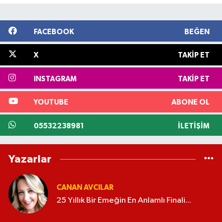
FACEBOOK
BEĞEN
X
TAKIP ET
INSTAGRAM
TAKIP ET
YOUTUBE
ABONE OL
05532238981
İLETIŞIM
Yazarlar
CANAN AVCILAR
25 Yıllık Bir Emeğin En Anlamlı Finali...