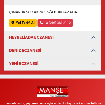
ÇINARLIK SOKAK NO:5/A BURGAZADA
Yol Tarifi Al
0 (216) 381 21 12
HEYBELİADA ECZANESİ
DENIZ ECZANESİ
YENİ ECZANESİ
mansetcomtr, yepyeni temasıyla sizleri buluştururken, sadelik ve