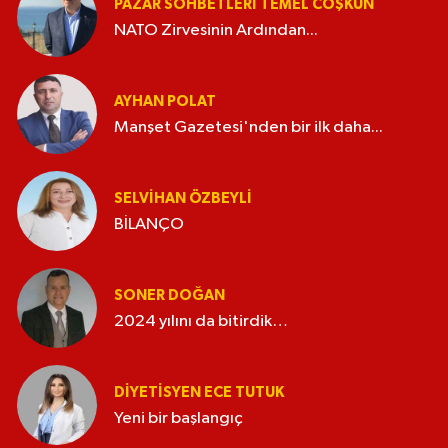
PAZAR SOHBETLERI TEMEL COŞKUN
NATO Zirvesinin Ardından...
AYHAN POLAT
Manşet Gazetesi'nden bir ilk daha...
SELVIHAN ÖZBEYLI
BİLANÇO
SONER DOĞAN
2024 yılını da bitirdik…
DIYETISYEN ECE TUTUK
Yeni bir başlangıç