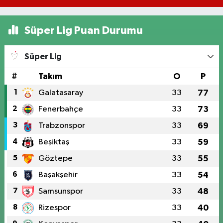
Süper Lig Puan Durumu
Süper Lig
#
Takım
O
P
1
Galatasaray
33
77
2
Fenerbahçe
33
73
3
Trabzonspor
33
69
4
Beşiktaş
33
59
5
Göztepe
33
55
6
Başakşehir
33
54
7
Samsunspor
33
48
8
Rizespor
33
40