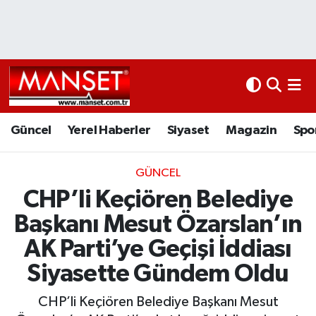
Ekonomi
Güncel
Nöbetçi Eczaneler
Kültür Sanat
Yerel Haberler
Hava Durumu
Magazin
Siyaset
Namaz Vakitleri
Güncel
Yerel Haberler
Siyaset
Magazin
Spo
Sağlık
Magazin
Trafik Durumu
GÜNCEL
CHP’li Keçiören Belediye
Spor
Spor
Süper Lig Puan Durumu ve Fikstür
Başkanı Mesut Özarslan’ın
İletişim
Sağlık
Tüm Manşetler
AK Parti’ye Geçişi İddiası
Siyasette Gündem Oldu
Künye
Eğitim
Son Dakika Haberleri
CHP’li Keçiören Belediye Başkanı Mesut
www.manset.com.tr
Teknoloji
Haber Arşivi