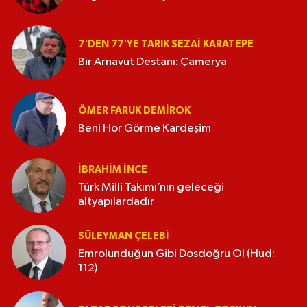
7'DEN 77'YE TARIK SEZAI KARATEPE
Bir Arnavut Destanı: Çamerya
ÖMER FARUK DEMIROK
Beni Hor Görme Kardeşim
İBRAHIM İNCE
Türk Milli Takımı’nın geleceği
altyapılardadır
SÜLEYMAN ÇELEBI
Emrolunduğun Gibi Dosdoğru Ol (Hud:
112)