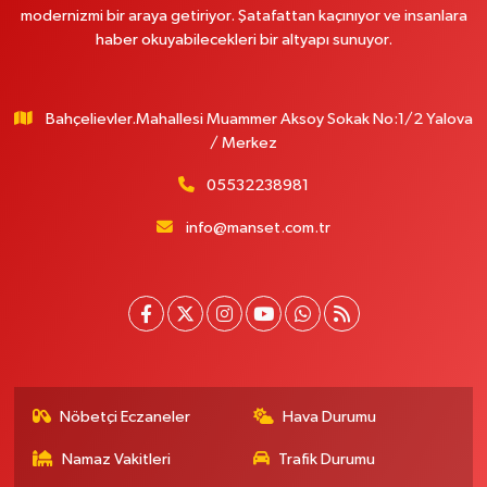
modernizmi bir araya getiriyor. Şatafattan kaçınıyor ve insanlara
haber okuyabilecekleri bir altyapı sunuyor.
Bahçelievler.Mahallesi Muammer Aksoy Sokak No:1/2 Yalova
/ Merkez
05532238981
info@manset.com.tr
Nöbetçi Eczaneler
Hava Durumu
Namaz Vakitleri
Trafik Durumu