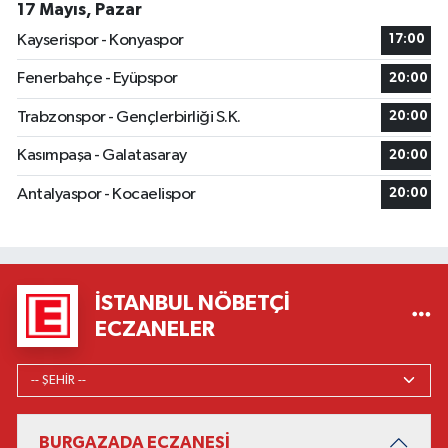
17 Mayıs, Pazar
Kayserispor - Konyaspor
17:00
Fenerbahçe - Eyüpspor
20:00
Trabzonspor - Gençlerbirliği S.K.
20:00
Kasımpaşa - Galatasaray
20:00
Antalyaspor - Kocaelispor
20:00
İSTANBUL NÖBETÇI
ECZANELER
BURGAZADA ECZANESİ