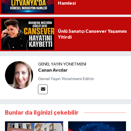
Hamlesi
Ünlü Sanatçı Cansever Yaşamını
Yitirdi
GENEL YAYIN YÖNETMENI
Canan Avcılar
Genel Yayın Yönetmeni Editör
Bunlar da ilginizi çekebilir