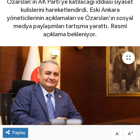
Özarslan’ın AK Parti’ye katılacağı iddiası siyaset
kulislerini hareketlendirdi. Eski Ankara
Yaşam
yöneticilerinin açıklamaları ve Özarslan’ın sosyal
medya paylaşımları tartışma yarattı. Resmî
açıklama bekleniyor.
Paylaş
-
+
A
A