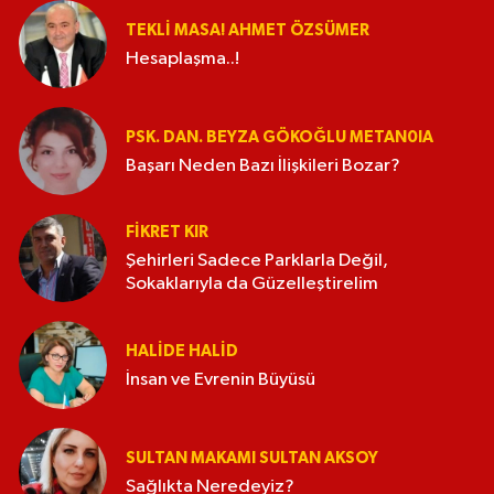
TEKLI MASA! AHMET ÖZSÜMER
Hesaplaşma..!
PSK. DAN. BEYZA GÖKOĞLU METAN0IA
Başarı Neden Bazı İlişkileri Bozar?
FIKRET KIR
Şehirleri Sadece Parklarla Değil,
Sokaklarıyla da Güzelleştirelim
HALIDE HALID
İnsan ve Evrenin Büyüsü
SULTAN MAKAMI SULTAN AKSOY
Sağlıkta Neredeyiz?