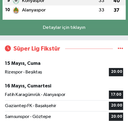
9
Konyaspor
33
40
10
Alanyaspor
33
37
Detaylar için tıklayın
Süper Lig Fikstür
15 Mayıs, Cuma
Rizespor - Beşiktaş
20:00
16 Mayıs, Cumartesi
Fatih Karagümrük - Alanyaspor
17:00
Gaziantep FK - Başakşehir
20:00
Samsunspor - Göztepe
20:00