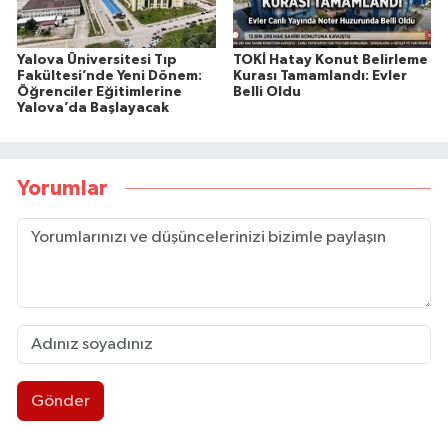
Yalova Üniversitesi Tıp
TOKİ Hatay Konut Belirleme
Fakültesi’nde Yeni Dönem:
Kurası Tamamlandı: Evler
Öğrenciler Eğitimlerine
Belli Oldu
Yalova’da Başlayacak
Yorumlar
Gönder