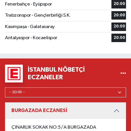
Fenerbahçe - Eyüpspor
20:00
Trabzonspor - Gençlerbirliği S.K.
20:00
Kasımpaşa - Galatasaray
20:00
Antalyaspor - Kocaelispor
20:00
İSTANBUL NÖBETÇI
ECZANELER
BURGAZADA ECZANESİ
ÇINARLIK SOKAK NO:5/A BURGAZADA