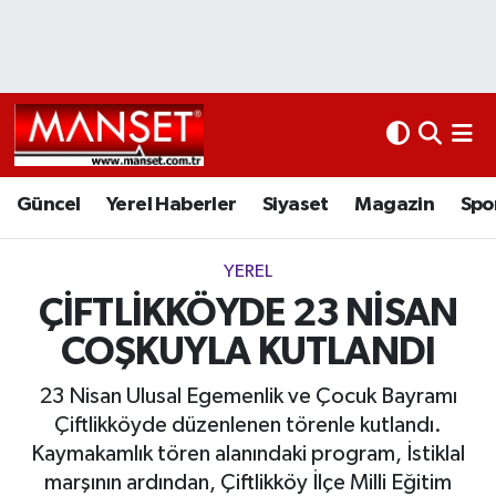
Ekonomi
Güncel
Nöbetçi Eczaneler
Kültür Sanat
Yerel Haberler
Hava Durumu
Magazin
Siyaset
Namaz Vakitleri
Güncel
Yerel Haberler
Siyaset
Magazin
Spo
Sağlık
Magazin
Trafik Durumu
YEREL
ÇİFTLİKKÖYDE 23 NİSAN
Spor
Spor
Süper Lig Puan Durumu ve Fikstür
COŞKUYLA KUTLANDI
İletişim
Sağlık
Tüm Manşetler
23 Nisan Ulusal Egemenlik ve Çocuk Bayramı
Künye
Eğitim
Son Dakika Haberleri
Çiftlikköyde düzenlenen törenle kutlandı.
Kaymakamlık tören alanındaki program, İstiklal
www.manset.com.tr
Teknoloji
Haber Arşivi
marşının ardından, Çiftlikköy İlçe Milli Eğitim