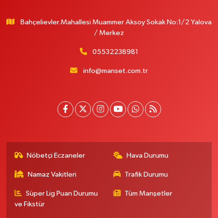
Bahçelievler.Mahallesi Muammer Aksoy Sokak No:1/2 Yalova
/ Merkez
05532238981
info@manset.com.tr
Nöbetçi Eczaneler
Hava Durumu
Namaz Vakitleri
Trafik Durumu
Süper Lig Puan Durumu
Tüm Manşetler
ve Fikstür