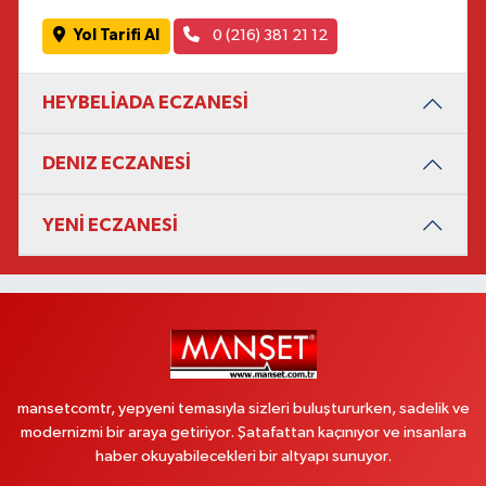
Yol Tarifi Al
0 (216) 381 21 12
HEYBELİADA ECZANESİ
DENIZ ECZANESİ
YENİ ECZANESİ
mansetcomtr, yepyeni temasıyla sizleri buluştururken, sadelik ve
modernizmi bir araya getiriyor. Şatafattan kaçınıyor ve insanlara
haber okuyabilecekleri bir altyapı sunuyor.