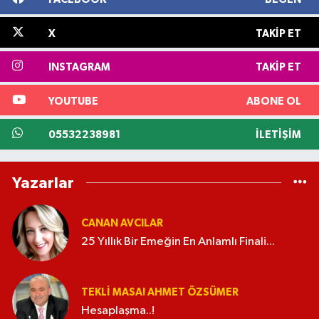
X
TAKIP ET
INSTAGRAM
TAKIP ET
YOUTUBE
ABONE OL
05532238981
İLETIŞIM
Yazarlar
CANAN AVCILAR
25 Yıllık Bir Emeğin En Anlamlı Finali...
TEKLI MASA! AHMET ÖZSÜMER
Hesaplaşma..!