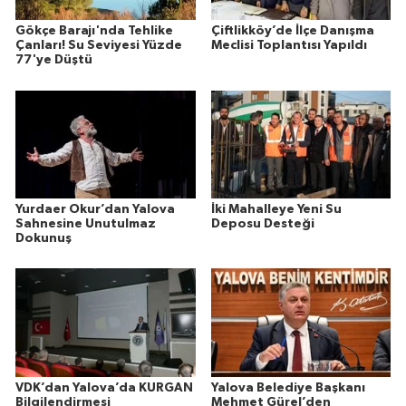
Gökçe Barajı'nda Tehlike
Çiftlikköy’de İlçe Danışma
Çanları! Su Seviyesi Yüzde
Meclisi Toplantısı Yapıldı
77'ye Düştü
Yurdaer Okur’dan Yalova
İki Mahalleye Yeni Su
Sahnesine Unutulmaz
Deposu Desteği
Dokunuş
VDK’dan Yalova’da KURGAN
Yalova Belediye Başkanı
Bilgilendirmesi
Mehmet Gürel’den