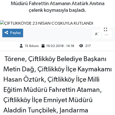
Müdürü Fahrettin Atamanın Atatürk Anıtına
Yaşam
çelenk koymasıyla başladı.
Paylaş
-
+
A
A
TE Bilisim
19.02.2018 - 14:18
217
Törene, Çiftlikköy Belediye Başkanı
Metin Dağ, Çiftlikköy İlçe Kaymakamı
Hasan Öztürk, Çiftlikköy İlçe Milli
Eğitim Müdürü Fahrettin Ataman,
Çiftlikköy İlçe Emniyet Müdürü
Aladdin Tunçbilek, Jandarma