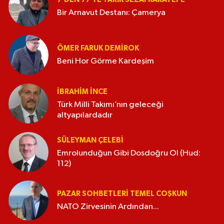
Bir Arnavut Destanı: Çamerya
ÖMER FARUK DEMIROK
Beni Hor Görme Kardeşim
İBRAHIM İNCE
Türk Milli Takımı’nın geleceği
altyapılardadır
SÜLEYMAN ÇELEBI
Emrolunduğun Gibi Dosdoğru Ol (Hud:
112)
PAZAR SOHBETLERI TEMEL COŞKUN
NATO Zirvesinin Ardından...