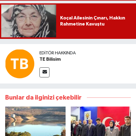
Koçal Ailesinin Çınarı, Hakkın
Rahmetine Kavuştu
EDITÖR HAKKINDA
TE Bilisim
Bunlar da ilginizi çekebilir