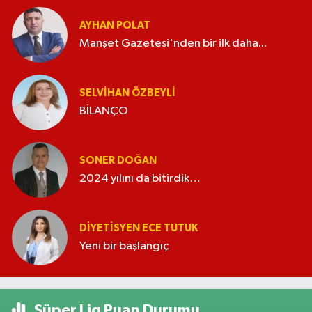
AYHAN POLAT
Manşet Gazetesi'nden bir ilk daha...
SELVIHAN ÖZBEYLI
BİLANÇO
SONER DOĞAN
2024 yılını da bitirdik…
DIYETISYEN ECE TUTUK
Yeni bir başlangıç
Süper Lig Puan Durumu