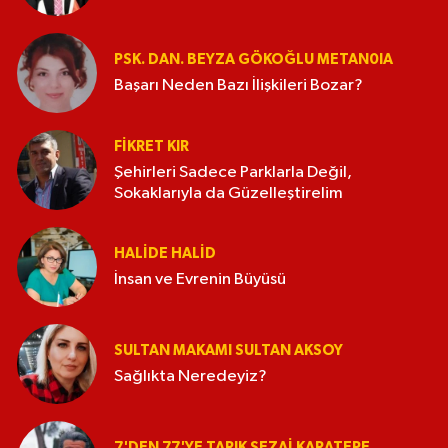
PSK. DAN. BEYZA GÖKOĞLU METAN0IA
Başarı Neden Bazı İlişkileri Bozar?
FIKRET KIR
Şehirleri Sadece Parklarla Değil,
Sokaklarıyla da Güzelleştirelim
HALIDE HALID
İnsan ve Evrenin Büyüsü
SULTAN MAKAMI SULTAN AKSOY
Sağlıkta Neredeyiz?
7'DEN 77'YE TARIK SEZAI KARATEPE