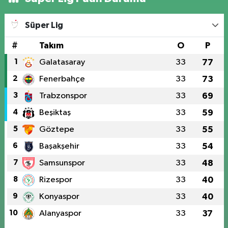
Süper Lig
#
Takım
O
P
1
Galatasaray
33
77
2
Fenerbahçe
33
73
3
Trabzonspor
33
69
4
Beşiktaş
33
59
5
Göztepe
33
55
6
Başakşehir
33
54
7
Samsunspor
33
48
8
Rizespor
33
40
9
Konyaspor
33
40
10
Alanyaspor
33
37