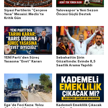
Siyasi Partilerin "Çerçeve
Yalovaspor'a Yeni Sezon
Yasa" Mesaisi: Meclis'te
Öncesi Güçlü Destek
Kritik Gün
YENİ Parti'den Süreç
Sebahattin Şirin
Yasasına "Evet" Kararı
Gözaltında: Evinde 8,5
Saatlik Arama Yapıldı
Ege'de Feci Kaza: Yolcu
Kademeli Emeklilik Çıkacak