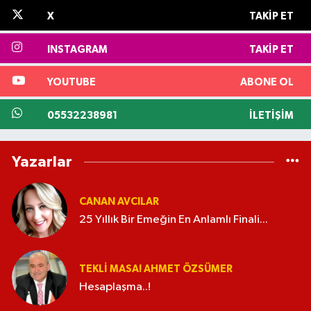
X
TAKIP ET
INSTAGRAM
TAKIP ET
YOUTUBE
ABONE OL
05532238981
İLETIŞIM
Yazarlar
CANAN AVCILAR
25 Yıllık Bir Emeğin En Anlamlı Finali...
TEKLI MASA! AHMET ÖZSÜMER
Hesaplaşma..!