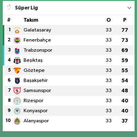
Süper Lig
#
Takım
O
P
1
Galatasaray
33
77
2
Fenerbahçe
33
73
3
Trabzonspor
33
69
4
Beşiktaş
33
59
5
Göztepe
33
55
6
Başakşehir
33
54
7
Samsunspor
33
48
8
Rizespor
33
40
9
Konyaspor
33
40
10
Alanyaspor
33
37