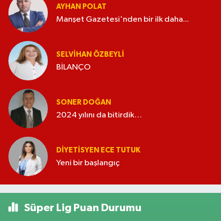
AYHAN POLAT
Manşet Gazetesi'nden bir ilk daha...
SELVIHAN ÖZBEYLI
BİLANÇO
SONER DOĞAN
2024 yılını da bitirdik…
DIYETISYEN ECE TUTUK
Yeni bir başlangıç
Süper Lig Puan Durumu