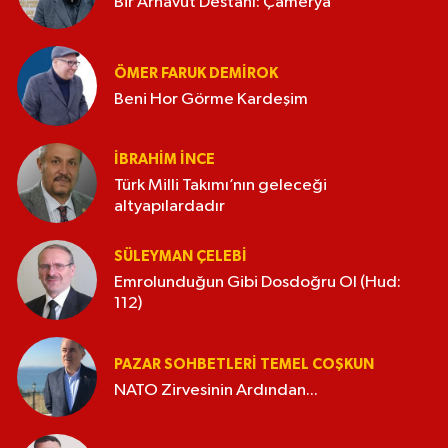
Bir Arnavut Destanı: Çamerya
ÖMER FARUK DEMIROK
Beni Hor Görme Kardeşim
İBRAHIM İNCE
Türk Milli Takımı’nın geleceği
altyapılardadır
SÜLEYMAN ÇELEBI
Emrolunduğun Gibi Dosdoğru Ol (Hud:
112)
PAZAR SOHBETLERI TEMEL COŞKUN
NATO Zirvesinin Ardından...