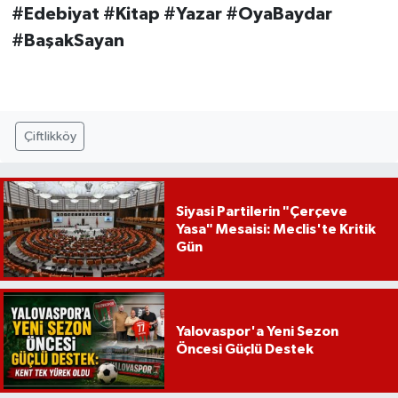
#Edebiyat #Kitap #Yazar #OyaBaydar
#BaşakSayan
Çiftlikköy
Siyasi Partilerin "Çerçeve
Yasa" Mesaisi: Meclis'te Kritik
Gün
Yalovaspor'a Yeni Sezon
Öncesi Güçlü Destek