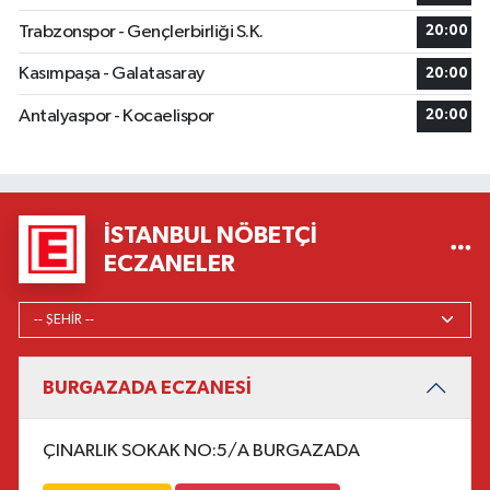
Trabzonspor - Gençlerbirliği S.K.
20:00
Kasımpaşa - Galatasaray
20:00
Antalyaspor - Kocaelispor
20:00
İSTANBUL NÖBETÇI
ECZANELER
BURGAZADA ECZANESİ
ÇINARLIK SOKAK NO:5/A BURGAZADA