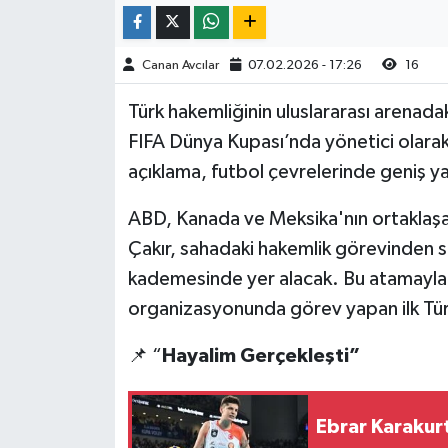
Canan Avcılar
07.02.2026 - 17:26
16
Türk hakemliğinin uluslararası arenada
FIFA Dünya Kupası’nda yönetici olara
açıklama, futbol çevrelerinde geniş ya
ABD, Kanada ve Meksika'nın ortakla
Çakır, sahadaki hakemlik görevinden
kademesinde yer alacak. Bu atamayla bi
organizasyonunda görev yapan ilk Tür
📌 “
Hayalim Gerçekleşti”
Ebrar Karakur