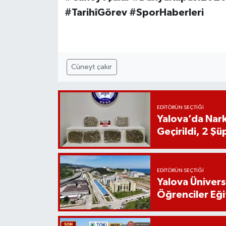
#TarihîGörev #SporHaberleri
Cüneyt çakır
EDITÖRÜN SEÇTIĞI
Yalova’da Nark
Geçirildi, 2 Şü
EDITÖRÜN SEÇTIĞI
Yalova Ünivers
Öğrenciler Eği