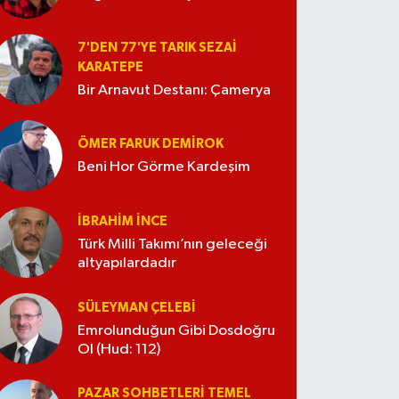
7'DEN 77'YE TARIK SEZAI
KARATEPE
Bir Arnavut Destanı: Çamerya
ÖMER FARUK DEMIROK
Beni Hor Görme Kardeşim
İBRAHIM İNCE
Türk Milli Takımı’nın geleceği
altyapılardadır
SÜLEYMAN ÇELEBI
Emrolunduğun Gibi Dosdoğru
Ol (Hud: 112)
PAZAR SOHBETLERI TEMEL