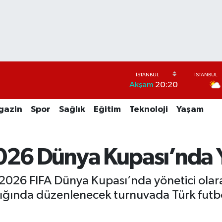
Akşam
20:20
gazin
Spor
Sağlık
Eğitim
Teknoloji
Yaşam
026 Dünya Kupası’nda Y
 2026 FIFA Dünya Kupası’nda yönetici olara
ğında düzenlenecek turnuvada Türk futbolu