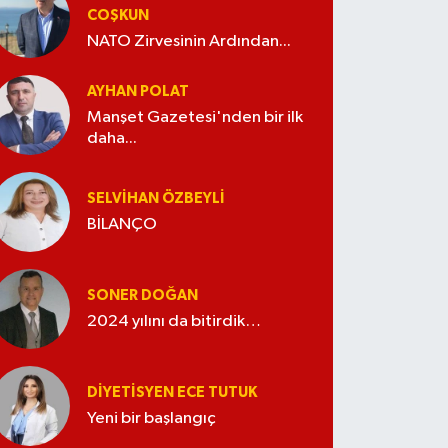
COŞKUN
NATO Zirvesinin Ardından...
AYHAN POLAT
Manşet Gazetesi'nden bir ilk
daha...
SELVIHAN ÖZBEYLI
BİLANÇO
SONER DOĞAN
2024 yılını da bitirdik…
DIYETISYEN ECE TUTUK
Yeni bir başlangıç