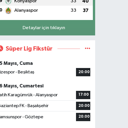
9
Konyaspor
33
40
0
Alanyaspor
33
37
Detaylar için tıklayın
Süper Lig Fikstür
5 Mayıs, Cuma
izespor - Beşiktaş
20:00
6 Mayıs, Cumartesi
atih Karagümrük - Alanyaspor
17:00
aziantep FK - Başakşehir
20:00
amsunspor - Göztepe
20:00