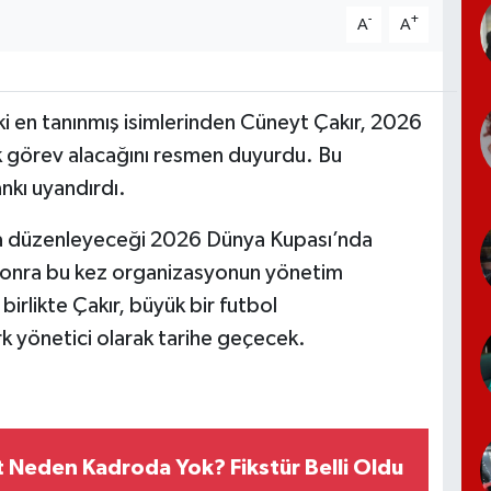
-
+
A
A
ki en tanınmış isimlerinden Cüneyt Çakır, 2026
k görev alacağını resmen duyurdu. Bu
nkı uyandırdı.
şa düzenleyeceği 2026 Dünya Kupası’nda
 sonra bu kez organizasyonun yönetim
rlikte Çakır, büyük bir futbol
k yönetici olarak tarihe geçecek.
t Neden Kadroda Yok? Fikstür Belli Oldu