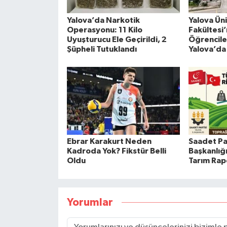
Yalova’da Narkotik
Yalova Üni
Operasyonu: 11 Kilo
Fakültesi
Uyuşturucu Ele Geçirildi, 2
Öğrencile
Şüpheli Tutuklandı
Yalova’da
Ebrar Karakurt Neden
Saadet Par
Kadroda Yok? Fikstür Belli
Başkanlığ
Oldu
Tarım Rap
Yorumlar