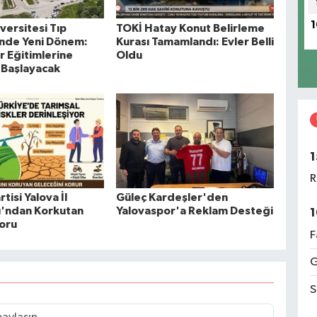
1
versitesi Tıp
TOKİ Hatay Konut Belirleme
’nde Yeni Dönem:
Kurası Tamamlandı: Evler Belli
r Eğitimlerine
Oldu
 Başlayacak
1
R
tisi Yalova İl
Güleç Kardeşler'den
ı'ndan Korkutan
Yalovaspor'a Reklam Desteği
1
oru
F
G
S