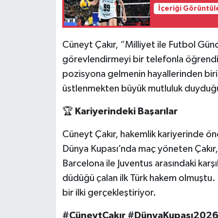
İçeriği Görüntül
Cüneyt Çakır, “Milliyet ile Futbol Gün
görevlendirmeyi bir telefonla öğrendiğ
pozisyona gelmenin hayallerinden biri
üstlenmekten büyük mutluluk duyduğu
🏆
Kariyerindeki Başarılar
Cüneyt Çakır, hakemlik kariyerinde öne
Dünya Kupası’nda maç yöneten Çakır
Barcelona ile Juventus arasındaki kar
düdüğü çalan ilk Türk hakem olmuştu. 
bir ilki gerçekleştiriyor.
#CüneytÇakır #DünyaKupası2026