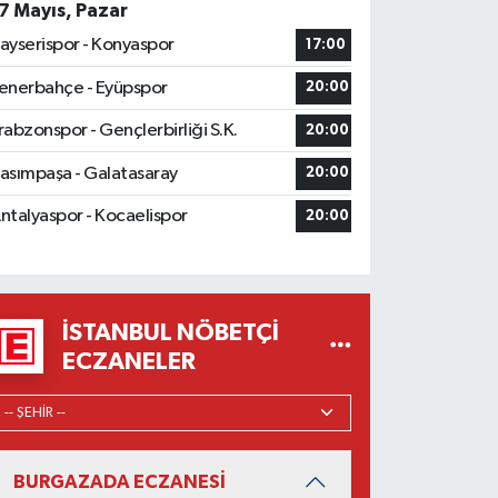
7 Mayıs, Pazar
ayserispor - Konyaspor
17:00
enerbahçe - Eyüpspor
20:00
rabzonspor - Gençlerbirliği S.K.
20:00
asımpaşa - Galatasaray
20:00
ntalyaspor - Kocaelispor
20:00
İSTANBUL NÖBETÇI
ECZANELER
BURGAZADA ECZANESİ