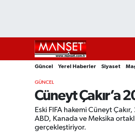
Ekonomi
Güncel
Nöbetçi Eczaneler
Kültür Sanat
Yerel Haberler
Hava Durumu
Magazin
Siyaset
Namaz Vakitleri
Güncel
Yerel Haberler
Siyaset
Ma
Sağlık
Magazin
Trafik Durumu
GÜNCEL
Spor
Spor
Süper Lig Puan Durumu ve Fikstür
Cüneyt Çakır’a 2
İletişim
Sağlık
Tüm Manşetler
Eski FIFA hakemi Cüneyt Çakır,
Künye
Eğitim
Son Dakika Haberleri
ABD, Kanada ve Meksika ortaklı
gerçekleştiriyor.
www.manset.com.tr
Teknoloji
Haber Arşivi