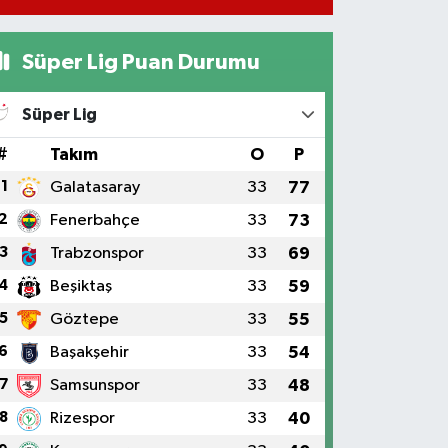
Süper Lig Puan Durumu
Süper Lig
#
Takım
O
P
1
Galatasaray
33
77
2
Fenerbahçe
33
73
3
Trabzonspor
33
69
4
Beşiktaş
33
59
5
Göztepe
33
55
6
Başakşehir
33
54
7
Samsunspor
33
48
8
Rizespor
33
40