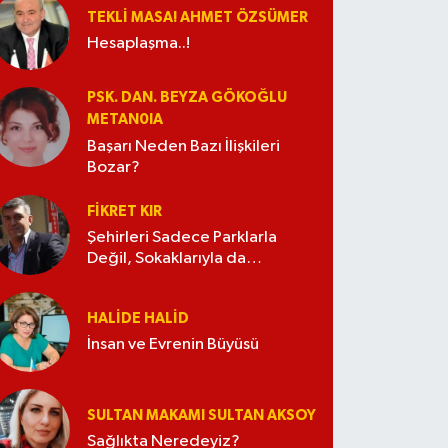
TEKLI MASA! AHMET ÖZSÜMER
Hesaplaşma..!
PSK. DAN. BEYZA GÖKOĞLU
METAN0IA
Başarı Neden Bazı İlişkileri
Bozar?
FIKRET KIR
Şehirleri Sadece Parklarla
Değil, Sokaklarıyla da
Güzelleştirelim
HALIDE HALID
İnsan ve Evrenin Büyüsü
SULTAN MAKAMI SULTAN AKSOY
Sağlıkta Neredeyiz?