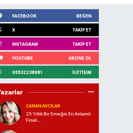
FACEBOOK
BEĞEN
X
TAKIP ET
INSTAGRAM
TAKIP ET
YOUTUBE
ABONE OL
05532238981
İLETIŞIM
Yazarlar
CANAN AVCILAR
25 Yıllık Bir Emeğin En Anlamlı
Finali...