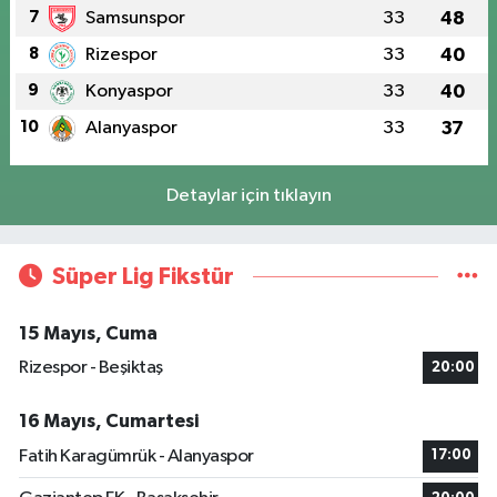
7
Samsunspor
33
48
8
Rizespor
33
40
9
Konyaspor
33
40
10
Alanyaspor
33
37
Detaylar için tıklayın
Süper Lig Fikstür
15 Mayıs, Cuma
Rizespor - Beşiktaş
20:00
16 Mayıs, Cumartesi
Fatih Karagümrük - Alanyaspor
17:00