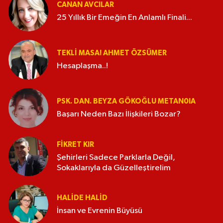
CANAN AVCILAR
25 Yıllık Bir Emeğin En Anlamlı Finali...
TEKLI MASA! AHMET ÖZSÜMER
Hesaplaşma..!
PSK. DAN. BEYZA GÖKOĞLU METAN0IA
Başarı Neden Bazı İlişkileri Bozar?
FIKRET KIR
Şehirleri Sadece Parklarla Değil,
Sokaklarıyla da Güzelleştirelim
HALIDE HALID
İnsan ve Evrenin Büyüsü