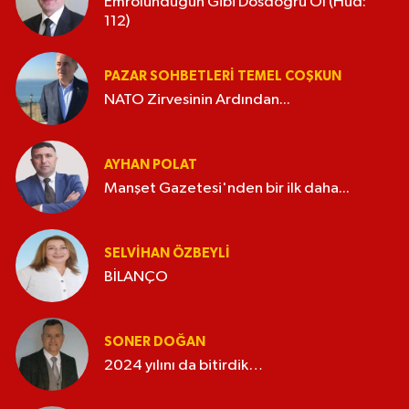
Emrolunduğun Gibi Dosdoğru Ol (Hud:
112)
PAZAR SOHBETLERI TEMEL COŞKUN
NATO Zirvesinin Ardından...
AYHAN POLAT
Manşet Gazetesi'nden bir ilk daha...
SELVIHAN ÖZBEYLI
BİLANÇO
SONER DOĞAN
2024 yılını da bitirdik…