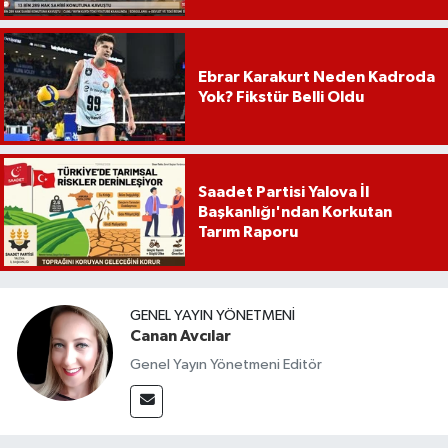
Ebrar Karakurt Neden Kadroda
Yok? Fikstür Belli Oldu
Saadet Partisi Yalova İl
Başkanlığı'ndan Korkutan
Tarım Raporu
GENEL YAYIN YÖNETMENI
Canan Avcılar
Genel Yayın Yönetmeni Editör