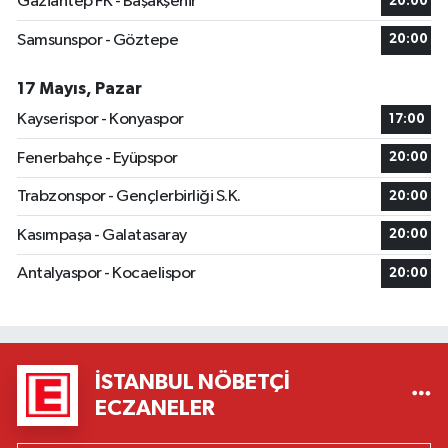
Gaziantep FK - Başakşehir
20:00
Samsunspor - Göztepe
20:00
17 Mayıs, Pazar
Kayserispor - Konyaspor
17:00
Fenerbahçe - Eyüpspor
20:00
Trabzonspor - Gençlerbirliği S.K.
20:00
Kasımpaşa - Galatasaray
20:00
Antalyaspor - Kocaelispor
20:00
İSTANBUL NÖBETÇI
ECZANELER