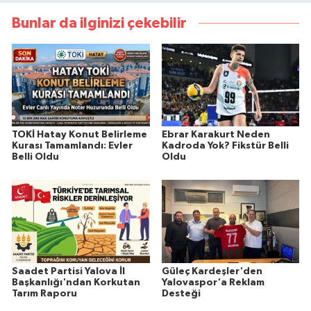
Bunlar da ilginizi çekebilir
TOKİ Hatay Konut Belirleme
Ebrar Karakurt Neden
Kurası Tamamlandı: Evler
Kadroda Yok? Fikstür Belli
Belli Oldu
Oldu
Saadet Partisi Yalova İl
Güleç Kardeşler'den
Başkanlığı'ndan Korkutan
Yalovaspor'a Reklam
Tarım Raporu
Desteği