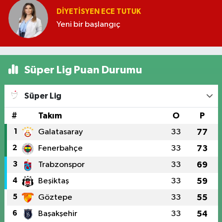
DIYETISYEN ECE TUTUK
Yeni bir başlangıç
Süper Lig Puan Durumu
Süper Lig
#
Takım
O
P
1
Galatasaray
33
77
2
Fenerbahçe
33
73
3
Trabzonspor
33
69
4
Beşiktaş
33
59
5
Göztepe
33
55
6
Başakşehir
33
54