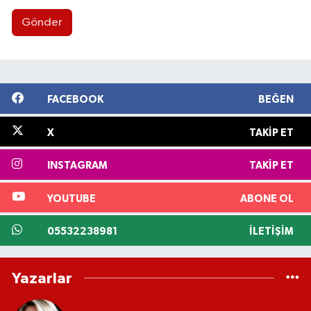
Gönder
FACEBOOK
BEĞEN
X
TAKIP ET
INSTAGRAM
TAKIP ET
YOUTUBE
ABONE OL
05532238981
İLETIŞIM
Yazarlar