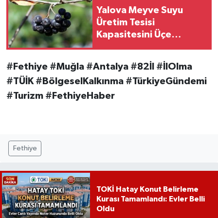
Yalova Meyve Suyu
Üretim Tesisi
Kapasitesini Üçe
Katlıyor
#Fethiye #Muğla #Antalya #82İl #İlOlma
#TÜİK #BölgeselKalkınma #TürkiyeGündemi
#Turizm #FethiyeHaber
Fethiye
TOKİ Hatay Konut Belirleme
Kurası Tamamlandı: Evler Belli
Oldu