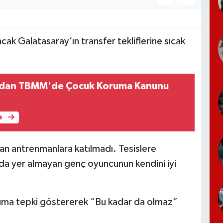
ancak Galatasaray’ın transfer tekliflerine sıcak
'dan TBMM'de Çocuk Koruma Kanunu
e
lan antrenmanlara katılmadı. Tesislere
 yer almayan genç oyuncunun kendini iyi
ruma tepki göstererek “Bu kadar da olmaz”