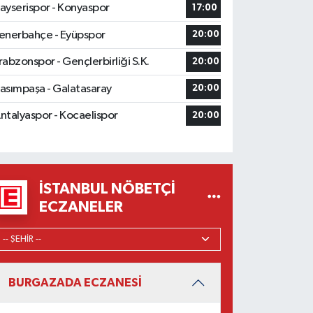
ayserispor - Konyaspor
17:00
enerbahçe - Eyüpspor
20:00
rabzonspor - Gençlerbirliği S.K.
20:00
asımpaşa - Galatasaray
20:00
ntalyaspor - Kocaelispor
20:00
İSTANBUL NÖBETÇI
ECZANELER
BURGAZADA ECZANESİ