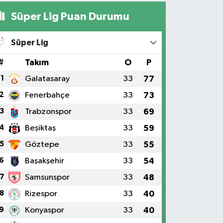
Süper Lig Puan Durumu
Süper Lig
#
Takım
O
P
1
Galatasaray
33
77
2
Fenerbahçe
33
73
3
Trabzonspor
33
69
4
Beşiktaş
33
59
5
Göztepe
33
55
6
Başakşehir
33
54
7
Samsunspor
33
48
8
Rizespor
33
40
9
Konyaspor
33
40