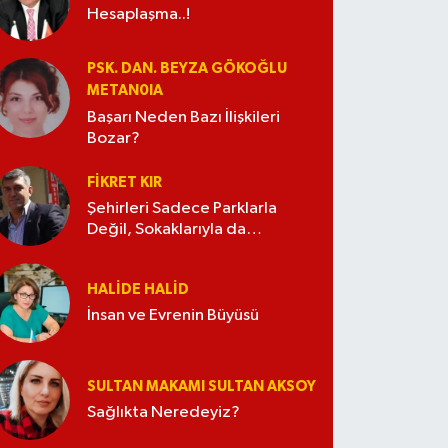
Hesaplaşma..!
PSK. DAN. BEYZA GÖKOĞLU
METAN0IA
Başarı Neden Bazı İlişkileri
Bozar?
FIKRET KIR
Şehirleri Sadece Parklarla
Değil, Sokaklarıyla da
Güzelleştirelim
HALIDE HALID
İnsan ve Evrenin Büyüsü
SULTAN MAKAMI SULTAN AKSOY
Sağlıkta Neredeyiz?