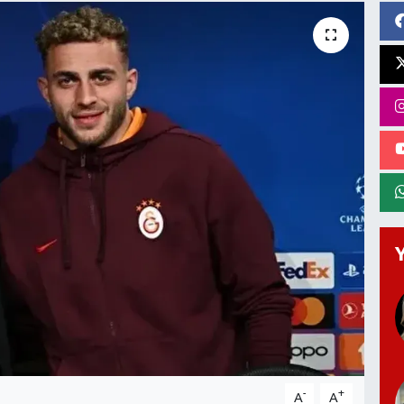
-
+
A
A