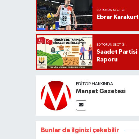
EDITÖRÜN SEÇTIĞI
Ebrar Karakurt
EDITÖRÜN SEÇTIĞI
Saadet Partisi
Raporu
EDITÖR HAKKINDA
Manşet Gazetesi
Bunlar da ilginizi çekebilir