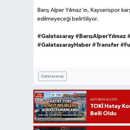
Barış Alper Yılmaz’ın, Kayserispor ka
edilmeyeceği belirtiliyor.
#Galatasaray #BarışAlperYılmaz
#GalatasarayHaber #Transfer #F
Galatasaray
EDITÖRÜN SEÇTIĞI
TOKİ Hatay Kon
Belli Oldu