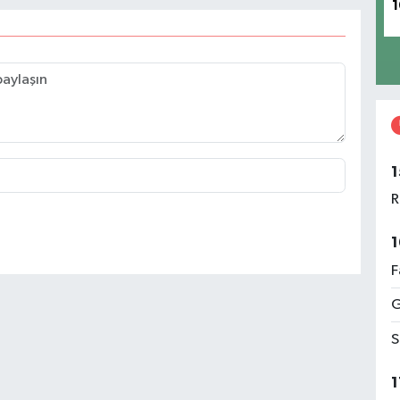
1
1
R
1
F
G
S
1