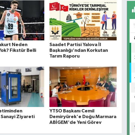
akurt Neden
Saadet Partisi Yalova İl
k? Fikstür Belli
Başkanlığı'ndan Korkutan
Tarım Raporu
etiminden
YTSO Başkanı Cemil
 Sanayi Ziyareti
Demiryürek'e Doğu Marmara
ABİGEM'de Yeni Görev