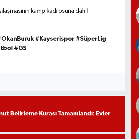
rşılaşmasının kamp kadrosuna dahil
 #OkanBuruk #Kayserispor #SüperLig
utbol #GS
ut Belirleme Kurası Tamamlandı: Evler