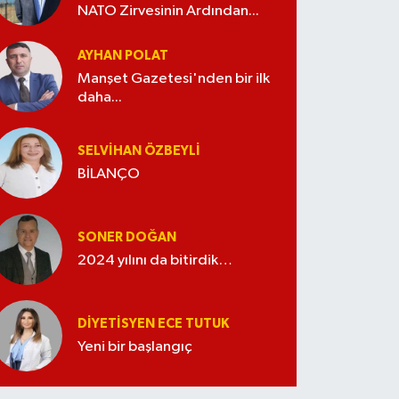
NATO Zirvesinin Ardından...
AYHAN POLAT
Manşet Gazetesi'nden bir ilk
daha...
SELVIHAN ÖZBEYLI
BİLANÇO
SONER DOĞAN
2024 yılını da bitirdik…
DIYETISYEN ECE TUTUK
Yeni bir başlangıç