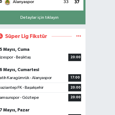
0
Alanyaspor
33
37
Detaylar için tıklayın
Süper Lig Fikstür
5 Mayıs, Cuma
izespor - Beşiktaş
20:00
6 Mayıs, Cumartesi
atih Karagümrük - Alanyaspor
17:00
aziantep FK - Başakşehir
20:00
amsunspor - Göztepe
20:00
7 Mayıs, Pazar