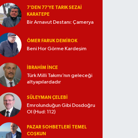
7'DEN 77'YE TARIK SEZAI
KARATEPE
Bir Arnavut Destanı: Çamerya
ÖMER FARUK DEMIROK
Beni Hor Görme Kardeşim
İBRAHIM İNCE
Türk Milli Takımı’nın geleceği
altyapılardadır
SÜLEYMAN ÇELEBI
Emrolunduğun Gibi Dosdoğru
Ol (Hud: 112)
PAZAR SOHBETLERI TEMEL
COŞKUN