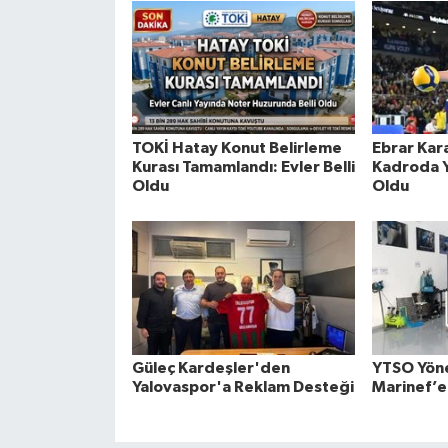
TOKİ Hatay Konut Belirleme
Ebrar Kar
Kurası Tamamlandı: Evler Belli
Kadroda Yo
Oldu
Oldu
Güleç Kardeşler'den
YTSO Yön
Yalovaspor'a Reklam Desteği
Marinef’e