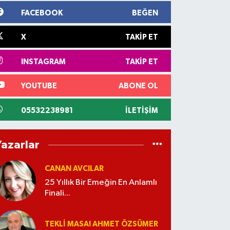
FACEBOOK
BEĞEN
X
TAKIP ET
INSTAGRAM
TAKIP ET
YOUTUBE
ABONE OL
05532238981
İLETIŞIM
Yazarlar
CANAN AVCILAR
25 Yıllık Bir Emeğin En Anlamlı
Finali...
TEKLI MASA! AHMET ÖZSÜMER