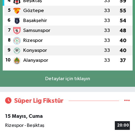
4
Beşiktaş
33
59
5
Göztepe
33
55
6
Başakşehir
33
54
7
Samsunspor
33
48
8
Rizespor
33
40
9
Konyaspor
33
40
10
Alanyaspor
33
37
Detaylar için tıklayın
Süper Lig Fikstür
15 Mayıs, Cuma
Rizespor - Beşiktaş
20:00