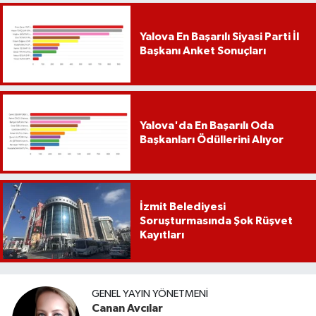
Yalova En Başarılı Siyasi Parti İl
Başkanı Anket Sonuçları
Yalova'da En Başarılı Oda
Başkanları Ödüllerini Alıyor
İzmit Belediyesi
Soruşturmasında Şok Rüşvet
Kayıtları
GENEL YAYIN YÖNETMENI
Canan Avcılar