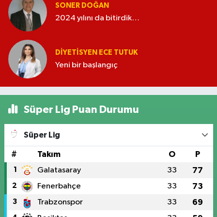
SONER DOĞAN
2024 yılını da bitirdik…
DIYETISYEN ECE TUTUK
Yeni bir başlangıç
Süper Lig Puan Durumu
Süper Lig
#
Takım
O
P
1
Galatasaray
33
77
2
Fenerbahçe
33
73
3
Trabzonspor
33
69