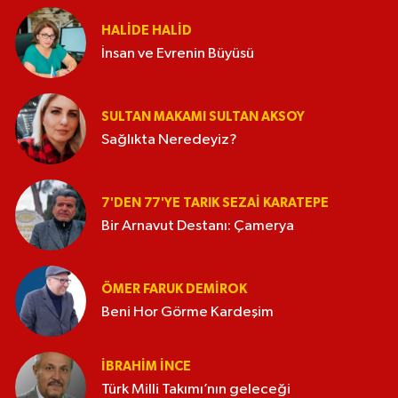
HALIDE HALID
İnsan ve Evrenin Büyüsü
SULTAN MAKAMI SULTAN AKSOY
Sağlıkta Neredeyiz?
7'DEN 77'YE TARIK SEZAI KARATEPE
Bir Arnavut Destanı: Çamerya
ÖMER FARUK DEMIROK
Beni Hor Görme Kardeşim
İBRAHIM İNCE
Türk Milli Takımı’nın geleceği