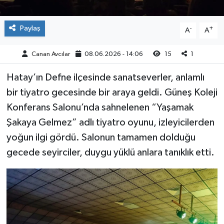
Paylaş
-
+
A
A
Canan Avcılar
08.06.2026 - 14:06
15
1
Hatay’ın Defne ilçesinde sanatseverler, anlamlı
bir tiyatro gecesinde bir araya geldi. Güneş Koleji
Konferans Salonu’nda sahnelenen “Yaşamak
Şakaya Gelmez” adlı tiyatro oyunu, izleyicilerden
yoğun ilgi gördü. Salonun tamamen dolduğu
gecede seyirciler, duygu yüklü anlara tanıklık etti.