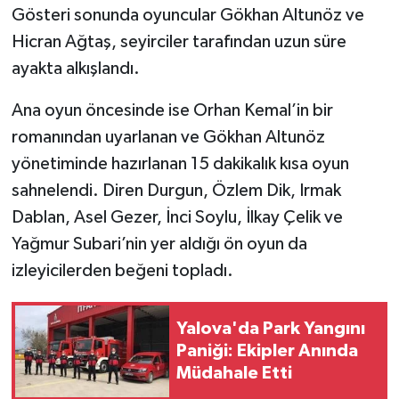
Gösteri sonunda oyuncular Gökhan Altunöz ve
Hicran Ağtaş, seyirciler tarafından uzun süre
ayakta alkışlandı.
Ana oyun öncesinde ise Orhan Kemal’in bir
romanından uyarlanan ve Gökhan Altunöz
yönetiminde hazırlanan 15 dakikalık kısa oyun
sahnelendi. Diren Durgun, Özlem Dik, Irmak
Dablan, Asel Gezer, İnci Soylu, İlkay Çelik ve
Yağmur Subari’nin yer aldığı ön oyun da
izleyicilerden beğeni topladı.
Yalova'da Park Yangını
Paniği: Ekipler Anında
Müdahale Etti