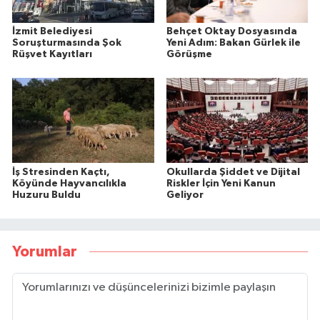
İzmit Belediyesi
Behçet Oktay Dosyasında
Soruşturmasında Şok
Yeni Adım: Bakan Gürlek ile
Rüşvet Kayıtları
Görüşme
İş Stresinden Kaçtı,
Okullarda Şiddet ve Dijital
Köyünde Hayvancılıkla
Riskler İçin Yeni Kanun
Huzuru Buldu
Geliyor
Yorumlar