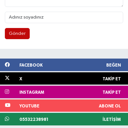
Gönder
FACEBOOK
BEĞEN
X
TAKIP ET
INSTAGRAM
TAKIP ET
YOUTUBE
ABONE OL
05532238981
İLETIŞIM