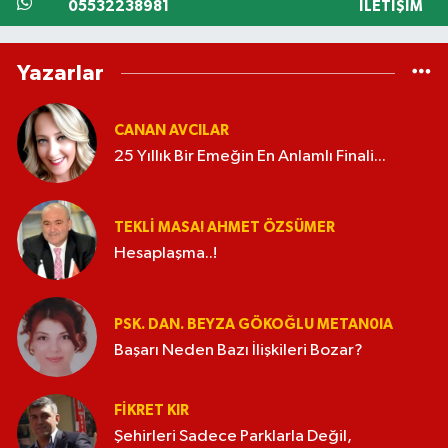
05532238981
İLETIŞIM
Yazarlar
CANAN AVCILAR
25 Yıllık Bir Emeğin En Anlamlı Finali...
TEKLI MASA! AHMET ÖZSÜMER
Hesaplaşma..!
PSK. DAN. BEYZA GÖKOĞLU METAN0IA
Başarı Neden Bazı İlişkileri Bozar?
FIKRET KIR
Şehirleri Sadece Parklarla Değil,