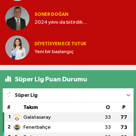
SONER DOĞAN
2024 yılını da bitirdik…
DIYETISYEN ECE TUTUK
Yeni bir başlangıç
Süper Lig Puan Durumu
Süper Lig
#
Takım
O
P
1
Galatasaray
33
77
2
Fenerbahçe
33
73