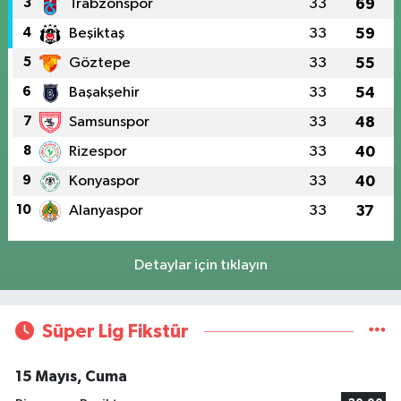
3
Trabzonspor
33
69
4
Beşiktaş
33
59
5
Göztepe
33
55
6
Başakşehir
33
54
7
Samsunspor
33
48
8
Rizespor
33
40
9
Konyaspor
33
40
10
Alanyaspor
33
37
Detaylar için tıklayın
Süper Lig Fikstür
15 Mayıs, Cuma