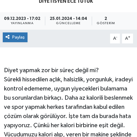
DIYETISYEN ECE TUTUK
Yaşam
09.12.2023 - 17:02
25.01.2024 - 14:04
2
YAYINLANMA
GÜNCELLEME
GÖSTERIM
Paylaş
-
+
A
A
Diyet yapmak zor bir süreç değil mi?
Sürekli hissedilen açlık, halsizlik, yorgunluk, iradeyi
kontrol edememe, uygun yiyecekleri bulamama
bu sorunlardan birkaçı. Daha az kalorili beslenmek
ve spor yapmak herkes tarafından kabul edilen
çözüm olarak görülüyor. İşte tam da burada hata
yapıyoruz. Çünkü her kalori birbirine eşit değil.
Vücudumuzu kalori alıp, veren bir makine şeklinde