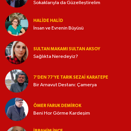
Sokaklarıyla da Güzelleştirelim
HALIDE HALID
İnsan ve Evrenin Büyüsü
SULTAN MAKAMI SULTAN AKSOY
Sağlıkta Neredeyiz?
7'DEN 77'YE TARIK SEZAI KARATEPE
Bir Arnavut Destanı: Çamerya
ÖMER FARUK DEMIROK
Beni Hor Görme Kardeşim
İBRAHIM İNCE