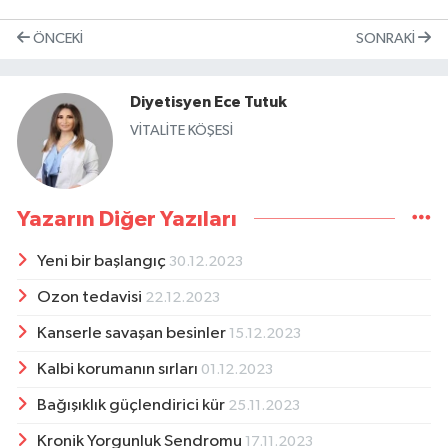
ÖNCEKI
SONRAKI
Diyetisyen Ece Tutuk
VİTALİTE KÖŞESİ
Yazarın Diğer Yazıları
Yeni bir başlangıç
30.12.2023
Ozon tedavisi
22.12.2023
Kanserle savaşan besinler
15.12.2023
Kalbi korumanın sırları
01.12.2023
Bağışıklık güçlendirici kür
25.11.2023
Kronik Yorgunluk Sendromu
17.11.2023