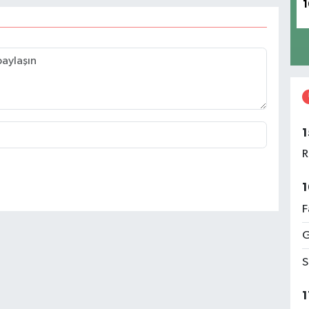
1
1
R
1
F
G
S
1