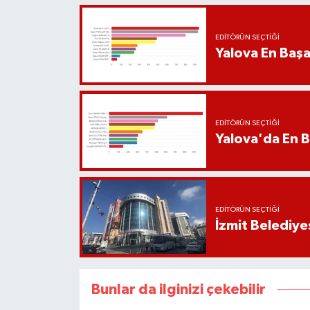
EDITÖRÜN SEÇTIĞI
Yalova En Başar
EDITÖRÜN SEÇTIĞI
Yalova'da En B
EDITÖRÜN SEÇTIĞI
İzmit Belediye
Bunlar da ilginizi çekebilir