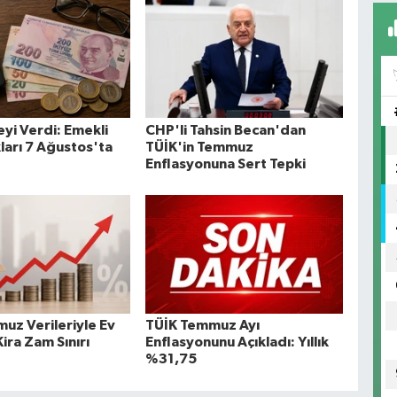
yi Verdi: Emekli
CHP'li Tahsin Becan'dan
ları 7 Ağustos'ta
TÜİK'in Temmuz
Enflasyonuna Sert Tepki
uz Verileriyle Ev
TÜİK Temmuz Ayı
Kira Zam Sınırı
Enflasyonunu Açıkladı: Yıllık
%31,75