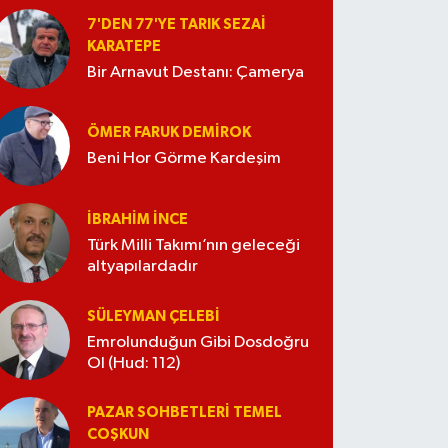
7'DEN 77'YE TARIK SEZAI
KARATEPE
Bir Arnavut Destanı: Çamerya
ÖMER FARUK DEMIROK
Beni Hor Görme Kardeşim
İBRAHIM İNCE
Türk Milli Takımı’nın geleceği
altyapılardadır
SÜLEYMAN ÇELEBI
Emrolunduğun Gibi Dosdoğru
Ol (Hud: 112)
PAZAR SOHBETLERI TEMEL
COŞKUN