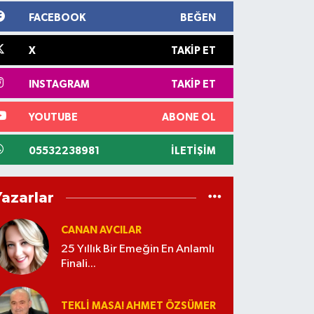
FACEBOOK
BEĞEN
X
TAKIP ET
INSTAGRAM
TAKIP ET
YOUTUBE
ABONE OL
05532238981
İLETIŞIM
Yazarlar
CANAN AVCILAR
25 Yıllık Bir Emeğin En Anlamlı
Finali...
TEKLI MASA! AHMET ÖZSÜMER