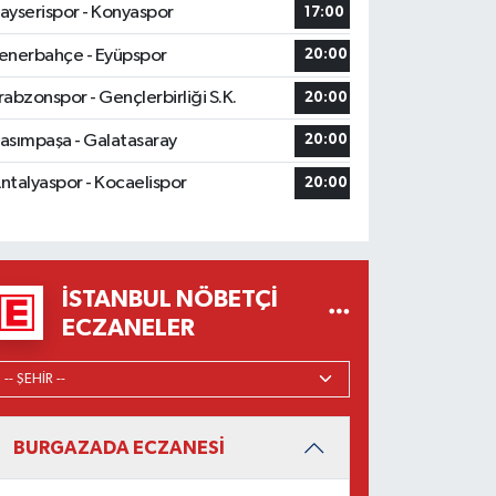
ayserispor - Konyaspor
17:00
enerbahçe - Eyüpspor
20:00
rabzonspor - Gençlerbirliği S.K.
20:00
asımpaşa - Galatasaray
20:00
ntalyaspor - Kocaelispor
20:00
İSTANBUL NÖBETÇI
ECZANELER
BURGAZADA ECZANESİ