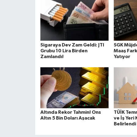
Sigaraya Dev Zam Geldi: JTI
SGK Müjde
Grubu 10 Lira Birden
Maaş Fark
Zamlandı!
Yatıyor
Altında Rekor Tahmin! Ons
TÜİK Temm
Altın 5 Bin Doları Aşacak
ve İş Yeri 
Belirlendi