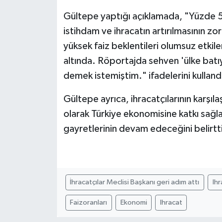
Gültepe yaptığı açıklamada, "Yüzde 50'
istihdam ve ihracatın artırılmasının z
yüksek faiz beklentileri olumsuz etkile
altında. Röportajda sehven 'ülke batıy
demek istemiştim." ifadelerini kulland
Gültepe ayrıca, ihracatçılarının karşıla
olarak Türkiye ekonomisine katkı sağlam
gayretlerinin devam edeceğini belirtt
İhracatçılar Meclisi Başkanı geri adım attı
Ihr
Faizoranları
Ekonomi
Ihracat