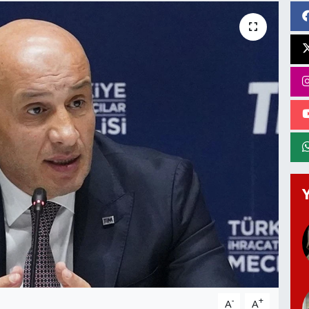
-
+
A
A