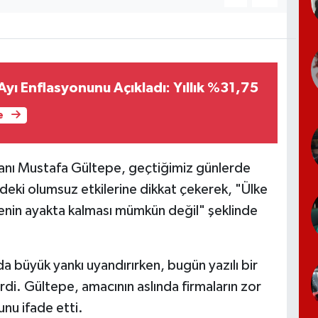
yı Enflasyonunu Açıkladı: Yıllık %31,75
e
şkanı Mustafa Gültepe, geçtiğimiz günlerde
deki olumsuz etkilerine dikkat çekerek, "Ülke
kenin ayakta kalması mümkün değil" şeklinde
 büyük yankı uyandırırken, bugün yazılı bir
rdi. Gültepe, amacının aslında firmaların zor
u ifade etti.