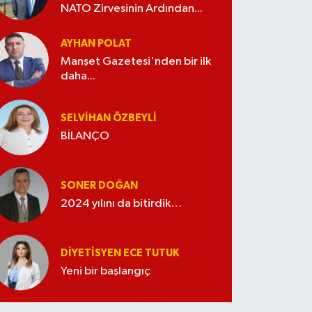
NATO Zirvesinin Ardından...
AYHAN POLAT
Manşet Gazetesi'nden bir ilk
daha...
SELVIHAN ÖZBEYLI
BİLANÇO
SONER DOĞAN
2024 yılını da bitirdik…
DIYETISYEN ECE TUTUK
Yeni bir başlangıç