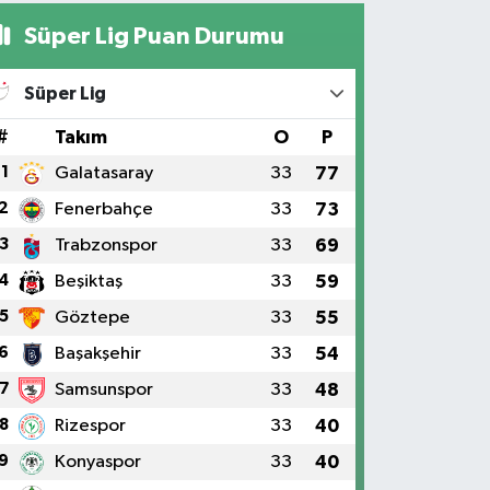
Süper Lig Puan Durumu
Süper Lig
#
Takım
O
P
1
Galatasaray
33
77
2
Fenerbahçe
33
73
3
Trabzonspor
33
69
4
Beşiktaş
33
59
5
Göztepe
33
55
6
Başakşehir
33
54
7
Samsunspor
33
48
8
Rizespor
33
40
9
Konyaspor
33
40