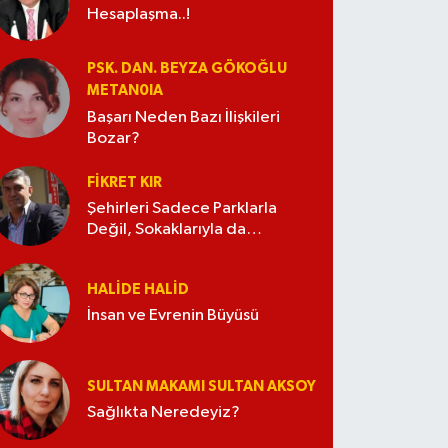
Hesaplaşma..!
PSK. DAN. BEYZA GÖKOĞLU
METAN0IA
Başarı Neden Bazı İlişkileri
Bozar?
FIKRET KIR
Şehirleri Sadece Parklarla
Değil, Sokaklarıyla da
Güzelleştirelim
HALIDE HALID
İnsan ve Evrenin Büyüsü
SULTAN MAKAMI SULTAN AKSOY
Sağlıkta Neredeyiz?