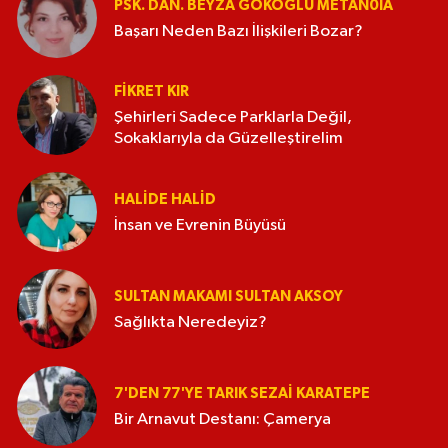
PSK. DAN. BEYZA GÖKOĞLU METAN0IA
Başarı Neden Bazı İlişkileri Bozar?
FIKRET KIR
Şehirleri Sadece Parklarla Değil,
Sokaklarıyla da Güzelleştirelim
HALIDE HALID
İnsan ve Evrenin Büyüsü
SULTAN MAKAMI SULTAN AKSOY
Sağlıkta Neredeyiz?
7'DEN 77'YE TARIK SEZAI KARATEPE
Bir Arnavut Destanı: Çamerya