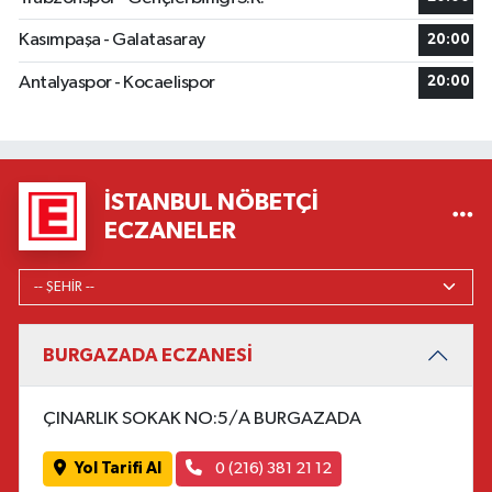
Kasımpaşa - Galatasaray
20:00
Antalyaspor - Kocaelispor
20:00
İSTANBUL NÖBETÇI
ECZANELER
BURGAZADA ECZANESİ
ÇINARLIK SOKAK NO:5/A BURGAZADA
Yol Tarifi Al
0 (216) 381 21 12