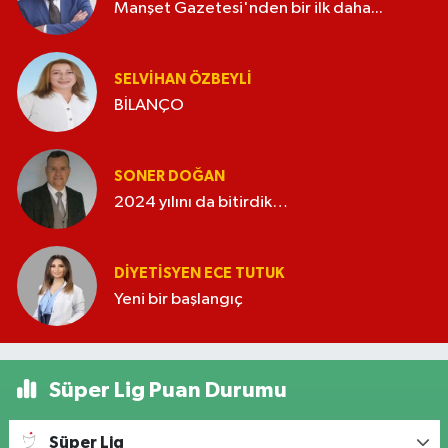
Manşet Gazetesi'nden bir ilk daha...
SELVIHAN ÖZBEYLI
BİLANÇO
SONER DOĞAN
2024 yılını da bitirdik…
DIYETISYEN ECE TUTUK
Yeni bir başlangıç
Süper Lig Puan Durumu
Süper Lig