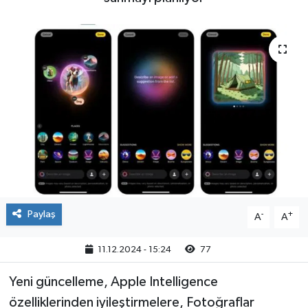
Yaşam
Paylaş
-
+
A
A
11.12.2024 - 15:24
77
Yeni güncelleme, Apple Intelligence
özelliklerinden iyileştirmelere, Fotoğraflar