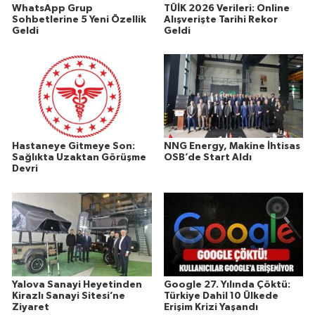
WhatsApp Grup
TÜİK 2026 Verileri: Online
Sohbetlerine 5 Yeni Özellik
Alışverişte Tarihi Rekor
Geldi
Geldi
Hastaneye Gitmeye Son:
NNG Energy, Makine İhtisas
Sağlıkta Uzaktan Görüşme
OSB’de Start Aldı
Devri
Yalova Sanayi Heyetinden
Google 27. Yılında Çöktü:
Kirazlı Sanayi Sitesi’ne
Türkiye Dahil 10 Ülkede
Ziyaret
Erişim Krizi Yaşandı