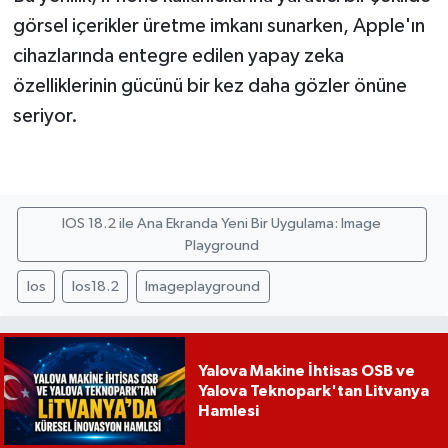
görsel içerikler üretme imkanı sunarken, Apple'ın
cihazlarında entegre edilen yapay zeka
özelliklerinin gücünü bir kez daha gözler önüne
seriyor.
IOS 18.2 ile Ana Ekranda Yeni Bir Uygulama: Image
Playground
Ios
Ios18.2
Imageplayground
Yalova Makine İhtisas OSB ve
Yalova Teknopark'tan Litvanya
Hamlesi