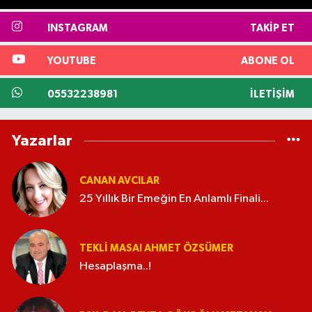
INSTAGRAM
TAKIP ET
YOUTUBE
ABONE OL
05532238981
İLETIŞIM
Yazarlar
CANAN AVCILAR
25 Yıllık Bir Emeğin En Anlamlı Finali...
TEKLI MASA! AHMET ÖZSÜMER
Hesaplaşma..!