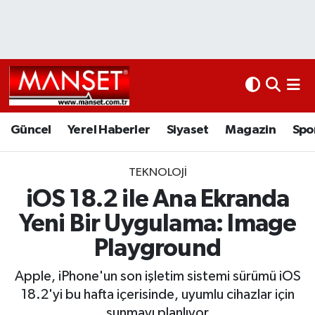
Ekonomi
Güncel
Nöbetçi Eczaneler
Kültür Sanat
Yerel Haberler
Hava Durumu
Magazin
Siyaset
Namaz Vakitleri
Güncel
Yerel Haberler
Siyaset
Magazin
Spo
Sağlık
Magazin
Trafik Durumu
TEKNOLOJI
iOS 18.2 ile Ana Ekranda
Spor
Spor
Süper Lig Puan Durumu ve Fikstür
Yeni Bir Uygulama: Image
İletişim
Sağlık
Tüm Manşetler
Playground
Künye
Eğitim
Son Dakika Haberleri
Apple, iPhone'un son işletim sistemi sürümü iOS
18.2'yi bu hafta içerisinde, uyumlu cihazlar için
www.manset.com.tr
Teknoloji
Haber Arşivi
sunmayı planlıyor