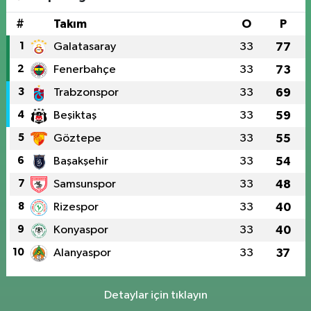
#
Takım
O
P
1
Galatasaray
33
77
2
Fenerbahçe
33
73
3
Trabzonspor
33
69
4
Beşiktaş
33
59
5
Göztepe
33
55
6
Başakşehir
33
54
7
Samsunspor
33
48
8
Rizespor
33
40
9
Konyaspor
33
40
10
Alanyaspor
33
37
Detaylar için tıklayın