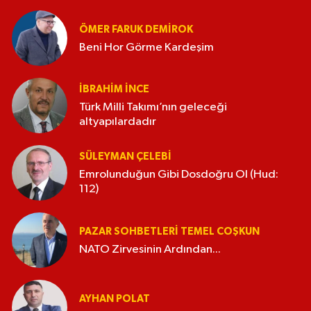
ÖMER FARUK DEMIROK
Beni Hor Görme Kardeşim
İBRAHIM İNCE
Türk Milli Takımı’nın geleceği
altyapılardadır
SÜLEYMAN ÇELEBI
Emrolunduğun Gibi Dosdoğru Ol (Hud:
112)
PAZAR SOHBETLERI TEMEL COŞKUN
NATO Zirvesinin Ardından...
AYHAN POLAT