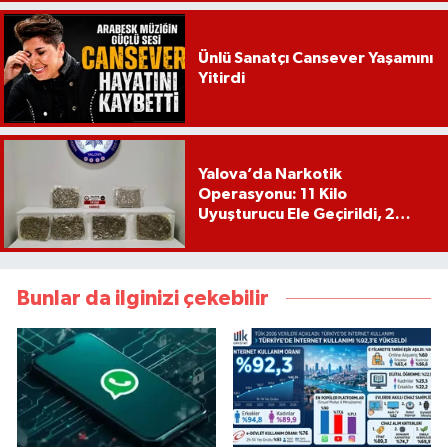
Ünlü Sanatçı Cansever Yaşamını
Yitirdi
Yalova’da Narkotik
Operasyonu: 11 Kilo
Uyuşturucu Ele Geçirildi, 2
Şüpheli Tutuklandı
Bunlar da ilginizi çekebilir