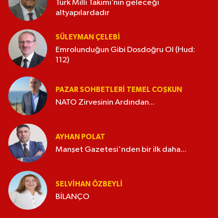
Türk Milli Takımı’nın geleceği
altyapılardadır
SÜLEYMAN ÇELEBI
Emrolunduğun Gibi Dosdoğru Ol (Hud:
112)
PAZAR SOHBETLERI TEMEL COŞKUN
NATO Zirvesinin Ardından...
AYHAN POLAT
Manşet Gazetesi'nden bir ilk daha...
SELVIHAN ÖZBEYLI
BİLANÇO