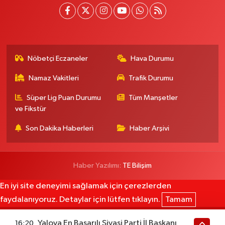
Nöbetçi Eczaneler
Hava Durumu
Namaz Vakitleri
Trafik Durumu
Süper Lig Puan Durumu
Tüm Manşetler
ve Fikstür
Son Dakika Haberleri
Haber Arşivi
Haber Yazılımı:
TE Bilişim
En iyi site deneyimi sağlamak için çerezlerden
faydalanıyoruz. Detaylar için lütfen tıklayın.
Tamam
Yalova En Başarılı Siyasi Parti İl Başkanı
16:20