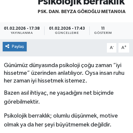
Psikolojik berraklık
Yaşam
PSK. DAN. BEYZA GÖKOĞLU METAN0IA
01.02.2026 - 17:38
01.02.2026 - 17:43
11
YAYINLANMA
GÜNCELLEME
GÖSTERIM
Paylaş
-
+
A
A
Günümüz dünyasında psikoloji çoğu zaman “iyi
hissetme” üzerinden anlatılıyor. Oysa insan ruhu
her zaman iyi hissetmek istemez.
Bazen asıl ihtiyaç, ne yaşadığını net biçimde
görebilmektir.
Psikolojik berraklık; olumlu düşünmek, motive
olmak ya da her şeyi büyütmemek değildir.