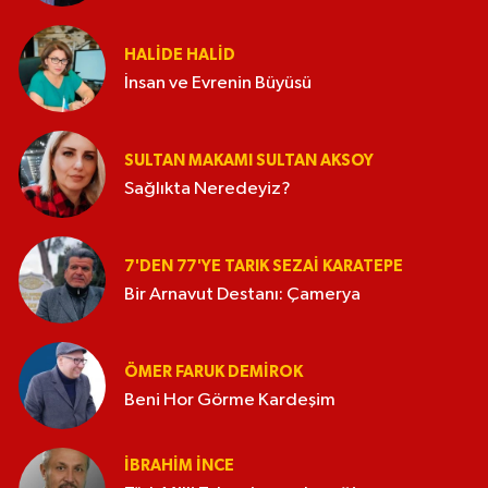
HALIDE HALID
İnsan ve Evrenin Büyüsü
SULTAN MAKAMI SULTAN AKSOY
Sağlıkta Neredeyiz?
7'DEN 77'YE TARIK SEZAI KARATEPE
Bir Arnavut Destanı: Çamerya
ÖMER FARUK DEMIROK
Beni Hor Görme Kardeşim
İBRAHIM İNCE