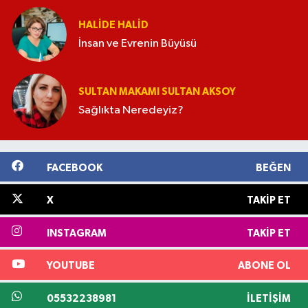
HALIDE HALID
İnsan ve Evrenin Büyüsü
SULTAN MAKAMI SULTAN AKSOY
Sağlıkta Neredeyiz?
FACEBOOK
BEĞEN
X
TAKIP ET
INSTAGRAM
TAKIP ET
YOUTUBE
ABONE OL
05532238981
İLETIŞIM