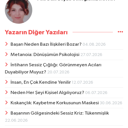
Yazarın Diğer Yazıları
Başarı Neden Bazı İlişkileri Bozar?
04.08.2026
Metanoia: Dönüşümün Psikolojisi
27.07.2026
İntiharın Sessiz Çığlığı: Görünmeyen Acıları
Duyabiliyor Muyuz?
20.07.2026
İnsan, En Çok Kendine Yenilir
12.07.2026
Neden Her Şeyi Kişisel Algılıyoruz?
06.07.2026
Kıskançlık: Kaybetme Korkusunun Maskesi
30.06.2026
Başarının Gölgesindeki Sessiz Kriz: Tükenmişlik
22.06.2026