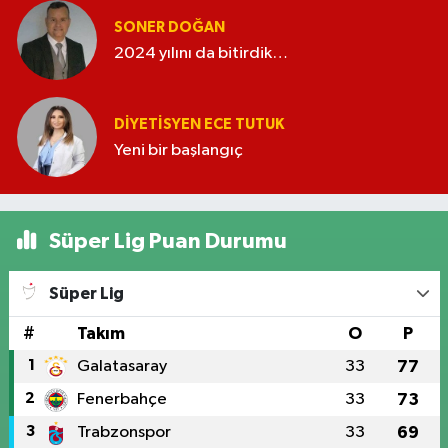
SONER DOĞAN
2024 yılını da bitirdik…
DIYETISYEN ECE TUTUK
Yeni bir başlangıç
Süper Lig Puan Durumu
Süper Lig
#
Takım
O
P
1
Galatasaray
33
77
2
Fenerbahçe
33
73
3
Trabzonspor
33
69