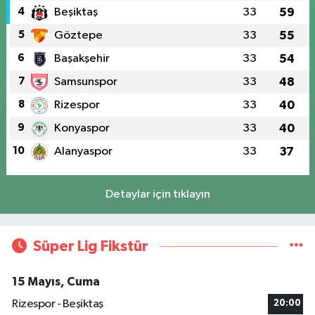
4
Beşiktaş
33
59
5
Göztepe
33
55
6
Başakşehir
33
54
7
Samsunspor
33
48
8
Rizespor
33
40
9
Konyaspor
33
40
10
Alanyaspor
33
37
Detaylar için tıklayın
Süper Lig Fikstür
15 Mayıs, Cuma
Rizespor - Beşiktaş
20:00