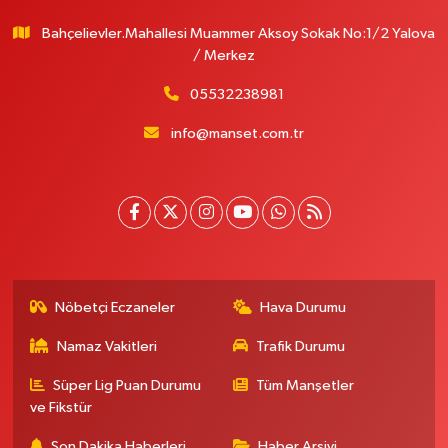
Bahçelievler.Mahallesi Muammer Aksoy Sokak No:1/2 Yalova
/ Merkez
05532238981
info@manset.com.tr
Nöbetçi Eczaneler
Hava Durumu
Namaz Vakitleri
Trafik Durumu
Süper Lig Puan Durumu
Tüm Manşetler
ve Fikstür
Son Dakika Haberleri
Haber Arşivi