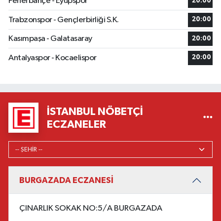
Fenerbahçe - Eyüpspor
20:00
Trabzonspor - Gençlerbirliği S.K.
20:00
Kasımpaşa - Galatasaray
20:00
Antalyaspor - Kocaelispor
20:00
İSTANBUL NÖBETÇI
ECZANELER
BURGAZADA ECZANESİ
ÇINARLIK SOKAK NO:5/A BURGAZADA