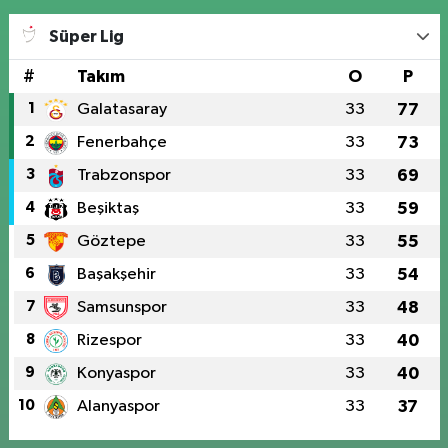
Süper Lig
#
Takım
O
P
1
Galatasaray
33
77
2
Fenerbahçe
33
73
3
Trabzonspor
33
69
4
Beşiktaş
33
59
5
Göztepe
33
55
6
Başakşehir
33
54
7
Samsunspor
33
48
8
Rizespor
33
40
9
Konyaspor
33
40
10
Alanyaspor
33
37