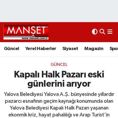
Ekonomi
Güncel
Nöbetçi Eczaneler
Kültür Sanat
Yerel Haberler
Hava Durumu
Magazin
Siyaset
Namaz Vakitleri
Güncel
Yerel Haberler
Siyaset
Magazin
Spo
Sağlık
Magazin
Trafik Durumu
GÜNCEL
Kapalı Halk Pazarı eski
Spor
Spor
Süper Lig Puan Durumu ve Fikstür
günlerini arıyor
İletişim
Sağlık
Tüm Manşetler
Yalova Belediyesi Yalova A.Ş. bünyesinde yıllardır
Künye
Eğitim
Son Dakika Haberleri
pazarcı esnafının geçim kaynağı konumunda olan
Yalova Belediyesi Kapalı Halk Pazarı yaşanan
www.manset.com.tr
Teknoloji
Haber Arşivi
ekonmik kriz, hayat pahalılığı ve Arap Turist’in