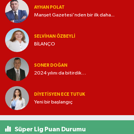
AYHAN POLAT
Manşet Gazetesi'nden bir ilk daha...
SELVIHAN ÖZBEYLI
BİLANÇO
SONER DOĞAN
2024 yılını da bitirdik…
DIYETISYEN ECE TUTUK
Yeni bir başlangıç
Süper Lig Puan Durumu