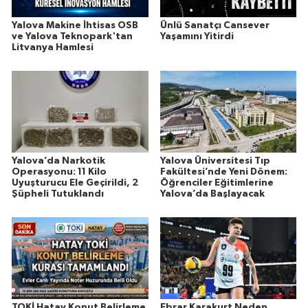
Yalova Makine İhtisas OSB
Ünlü Sanatçı Cansever
ve Yalova Teknopark'tan
Yaşamını Yitirdi
Litvanya Hamlesi
Yalova’da Narkotik
Yalova Üniversitesi Tıp
Operasyonu: 11 Kilo
Fakültesi’nde Yeni Dönem:
Uyuşturucu Ele Geçirildi, 2
Öğrenciler Eğitimlerine
Şüpheli Tutuklandı
Yalova’da Başlayacak
TOKİ Hatay Konut Belirleme
Ebrar Karakurt Neden