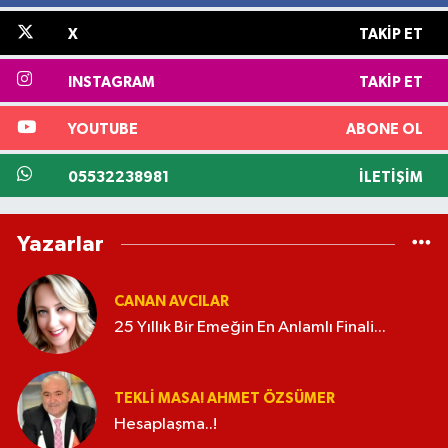
X
TAKIP ET
INSTAGRAM
TAKIP ET
YOUTUBE
ABONE OL
05532238981
İLETIŞIM
Yazarlar
CANAN AVCILAR
25 Yıllık Bir Emeğin En Anlamlı Finali...
TEKLI MASA! AHMET ÖZSÜMER
Hesaplaşma..!