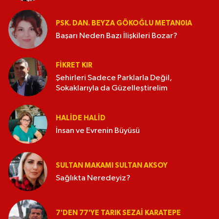
PSK. DAN. BEYZA GÖKOĞLU METAN0IA
Başarı Neden Bazı İlişkileri Bozar?
FIKRET KIR
Şehirleri Sadece Parklarla Değil,
Sokaklarıyla da Güzelleştirelim
HALIDE HALID
İnsan ve Evrenin Büyüsü
SULTAN MAKAMI SULTAN AKSOY
Sağlıkta Neredeyiz?
7'DEN 77'YE TARIK SEZAI KARATEPE