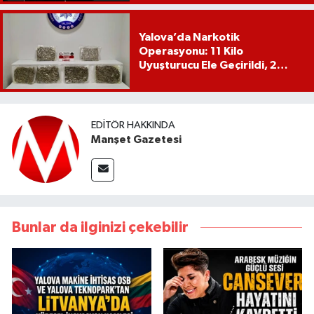
Yalova’da Narkotik
Operasyonu: 11 Kilo
Uyuşturucu Ele Geçirildi, 2
Şüpheli Tutuklandı
EDITÖR HAKKINDA
Manşet Gazetesi
Bunlar da ilginizi çekebilir