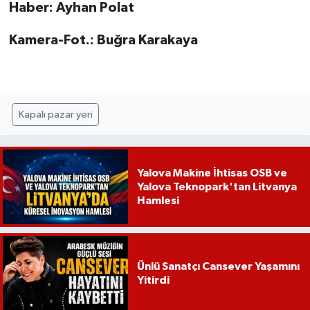
Haber: Ayhan Polat
Kamera-Fot.: Buğra Karakaya
Kapalı pazar yeri
Yalova Makine İhtisas OSB ve
Yalova Teknopark'tan Litvanya
Hamlesi
Ünlü Sanatçı Cansever Yaşamını
Yitirdi