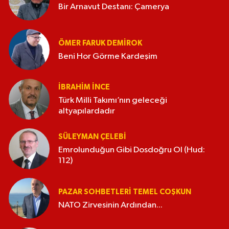
Bir Arnavut Destanı: Çamerya
ÖMER FARUK DEMIROK
Beni Hor Görme Kardeşim
İBRAHIM İNCE
Türk Milli Takımı’nın geleceği
altyapılardadır
SÜLEYMAN ÇELEBI
Emrolunduğun Gibi Dosdoğru Ol (Hud:
112)
PAZAR SOHBETLERI TEMEL COŞKUN
NATO Zirvesinin Ardından...