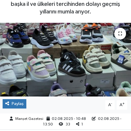
başka il ve ülkeleri tercihinden dolayı geçmiş
Yaşam
yıllarını mumla arıyor.
Paylaş
-
+
A
A
Manşet Gazetesi
02.08.2025 - 10:48
02.08.2025 -
13:50
33
1