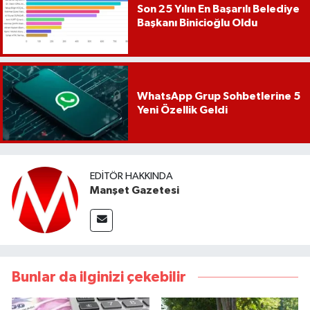
Son 25 Yılın En Başarılı Belediye
Başkanı Binicioğlu Oldu
WhatsApp Grup Sohbetlerine 5
Yeni Özellik Geldi
EDITÖR HAKKINDA
Manşet Gazetesi
Bunlar da ilginizi çekebilir