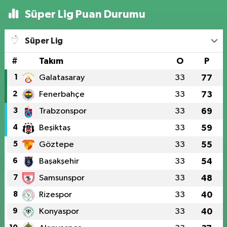
Süper Lig Puan Durumu
Süper Lig
#
Takım
O
P
1
Galatasaray
33
77
2
Fenerbahçe
33
73
3
Trabzonspor
33
69
4
Beşiktaş
33
59
5
Göztepe
33
55
6
Başakşehir
33
54
7
Samsunspor
33
48
8
Rizespor
33
40
9
Konyaspor
33
40