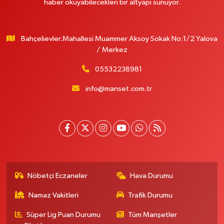
haber okuyabilecekleri bir altyapı sunuyor.
Bahçelievler.Mahallesi Muammer Aksoy Sokak No:1/2 Yalova
/ Merkez
05532238981
info@manset.com.tr
Nöbetçi Eczaneler
Hava Durumu
Namaz Vakitleri
Trafik Durumu
Süper Lig Puan Durumu
Tüm Manşetler