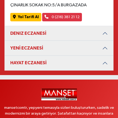
ÇINARLIK SOKAK NO:5/A BURGAZADA
Yol Tarifi Al
0 (216) 381 21 12
DENIZ ECZANESİ
YENİ ECZANESİ
HAYAT ECZANESİ
mansetcomtr, yepyeni temasıyla sizleri buluştururken, sadelik ve
modernizmi bir araya getiriyor. Şatafattan kaçınıyor ve insanlara