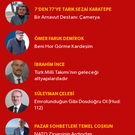
7'DEN 77'YE TARIK SEZAI KARATEPE
Bir Arnavut Destanı: Çamerya
ÖMER FARUK DEMIROK
Beni Hor Görme Kardeşim
İBRAHIM İNCE
Türk Milli Takımı’nın geleceği
altyapılardadır
SÜLEYMAN ÇELEBI
Emrolunduğun Gibi Dosdoğru Ol (Hud:
112)
PAZAR SOHBETLERI TEMEL COŞKUN
NATO Zirvesinin Ardından...