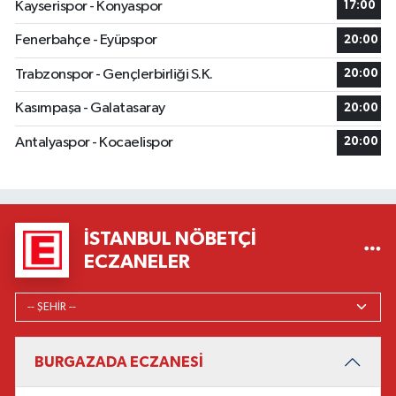
Kayserispor - Konyaspor
17:00
Fenerbahçe - Eyüpspor
20:00
Trabzonspor - Gençlerbirliği S.K.
20:00
Kasımpaşa - Galatasaray
20:00
Antalyaspor - Kocaelispor
20:00
İSTANBUL NÖBETÇI
ECZANELER
BURGAZADA ECZANESİ