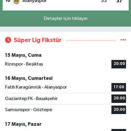
10
Alanyaspor
33
37
Detaylar için tıklayın
Süper Lig Fikstür
15 Mayıs, Cuma
Rizespor - Beşiktaş
20:00
16 Mayıs, Cumartesi
Fatih Karagümrük - Alanyaspor
17:00
Gaziantep FK - Başakşehir
20:00
Samsunspor - Göztepe
20:00
17 Mayıs, Pazar