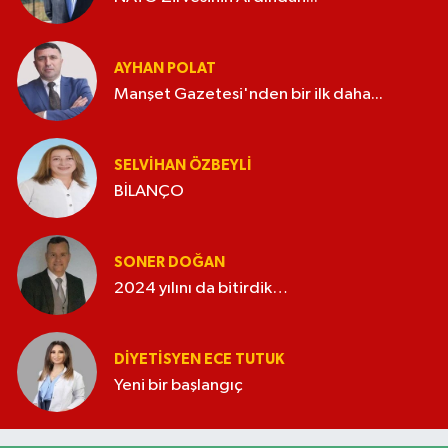
AYHAN POLAT
Manşet Gazetesi'nden bir ilk daha...
SELVIHAN ÖZBEYLI
BİLANÇO
SONER DOĞAN
2024 yılını da bitirdik…
DIYETISYEN ECE TUTUK
Yeni bir başlangıç