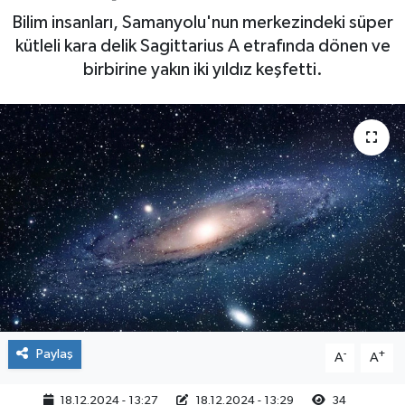
Bilim insanları, Samanyolu'nun merkezindeki süper
Yaşam
kütleli kara delik Sagittarius A etrafında dönen ve
birbirine yakın iki yıldız keşfetti.
Paylaş
-
+
A
A
18.12.2024 - 13:27
18.12.2024 - 13:29
34