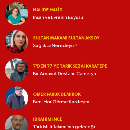
HALIDE HALID
İnsan ve Evrenin Büyüsü
SULTAN MAKAMI SULTAN AKSOY
Sağlıkta Neredeyiz?
7'DEN 77'YE TARIK SEZAI KARATEPE
Bir Arnavut Destanı: Çamerya
ÖMER FARUK DEMIROK
Beni Hor Görme Kardeşim
İBRAHIM İNCE
Türk Milli Takımı’nın geleceği