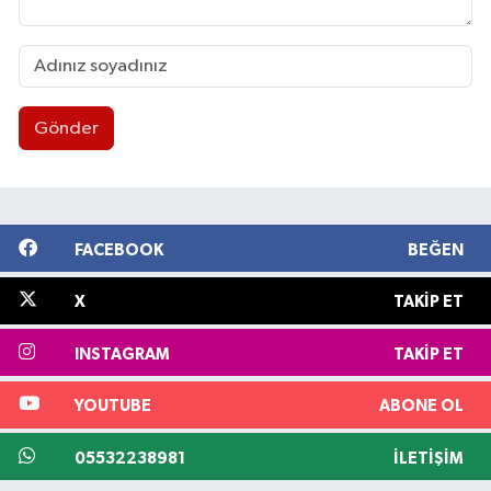
Gönder
FACEBOOK
BEĞEN
X
TAKIP ET
INSTAGRAM
TAKIP ET
YOUTUBE
ABONE OL
05532238981
İLETIŞIM