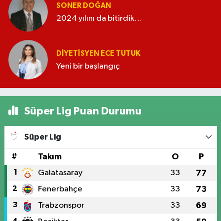
SONER DOĞAN
2024 yılını da bitirdik…
DIYETISYEN ECE TUTUK
Yeni bir başlangıç
Süper Lig Puan Durumu
Süper Lig
#
Takım
O
P
1
Galatasaray
33
77
2
Fenerbahçe
33
73
3
Trabzonspor
33
69