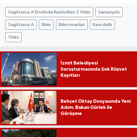
Sagittarius A Etrafında Keşfedilen 2 Yıldız
Samanyolu
Sagittarius A
Bilim
Bilim insanları
Kara delik
Yıldız
İzmit Belediyesi
Soruşturmasında Şok Rüşvet
Kayıtları
Behçet Oktay Dosyasında Yeni
Adım: Bakan Gürlek ile
Görüşme