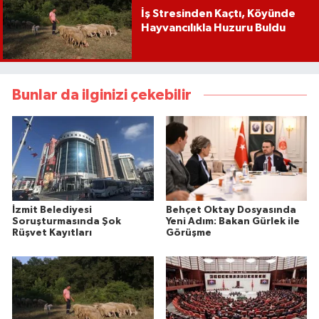
İş Stresinden Kaçtı, Köyünde
Hayvancılıkla Huzuru Buldu
Bunlar da ilginizi çekebilir
İzmit Belediyesi
Behçet Oktay Dosyasında
Soruşturmasında Şok
Yeni Adım: Bakan Gürlek ile
Rüşvet Kayıtları
Görüşme