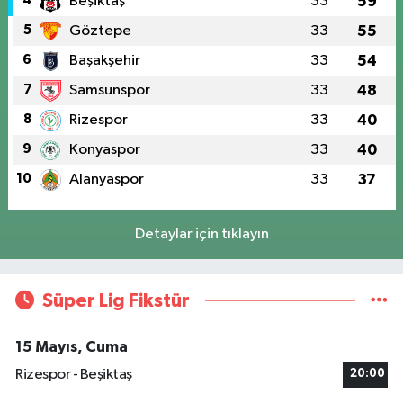
4
Beşiktaş
33
59
5
Göztepe
33
55
6
Başakşehir
33
54
7
Samsunspor
33
48
8
Rizespor
33
40
9
Konyaspor
33
40
10
Alanyaspor
33
37
Detaylar için tıklayın
Süper Lig Fikstür
15 Mayıs, Cuma
Rizespor - Beşiktaş
20:00