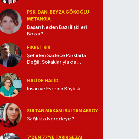
PSK. DAN. BEYZA GÖKOĞLU
METAN0IA
Başarı Neden Bazı İlişkileri
Bozar?
FIKRET KIR
Şehirleri Sadece Parklarla
Değil, Sokaklarıyla da
Güzelleştirelim
HALIDE HALID
İnsan ve Evrenin Büyüsü
SULTAN MAKAMI SULTAN AKSOY
Sağlıkta Neredeyiz?
7'DEN 77'YE TARIK SEZAI