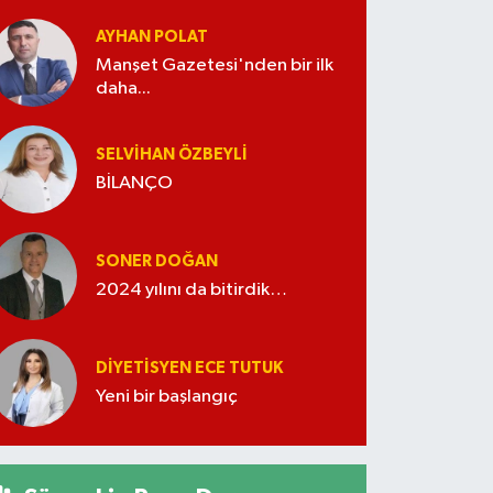
AYHAN POLAT
Manşet Gazetesi'nden bir ilk
daha...
SELVIHAN ÖZBEYLI
BİLANÇO
SONER DOĞAN
2024 yılını da bitirdik…
DIYETISYEN ECE TUTUK
Yeni bir başlangıç