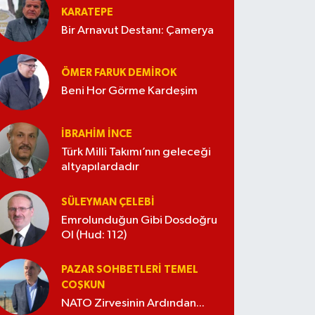
KARATEPE
Bir Arnavut Destanı: Çamerya
ÖMER FARUK DEMIROK
Beni Hor Görme Kardeşim
İBRAHIM İNCE
Türk Milli Takımı’nın geleceği
altyapılardadır
SÜLEYMAN ÇELEBI
Emrolunduğun Gibi Dosdoğru
Ol (Hud: 112)
PAZAR SOHBETLERI TEMEL
COŞKUN
NATO Zirvesinin Ardından...