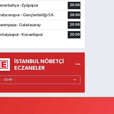
enerbahçe - Eyüpspor
20:00
rabzonspor - Gençlerbirliği S.K.
20:00
asımpaşa - Galatasaray
20:00
ntalyaspor - Kocaelispor
20:00
İSTANBUL NÖBETÇI
ECZANELER