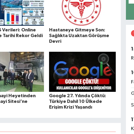
Verileri: Online
Hastaneye Gitmeye Son:
e Tarihi Rekor Geldi
Sağlıkta Uzaktan Görüşme
Devri
1
R
1
F
G
nayi Heyetinden
Google 27. Yılında Çöktü:
nayi Sitesi’ne
Türkiye Dahil 10 Ülkede
S
Erişim Krizi Yaşandı
1
K