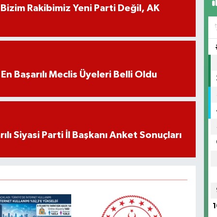
Bizim Rakibimiz Yeni Parti Değil, AK
 En Başarılı Meclis Üyeleri Belli Oldu
ılı Siyasi Parti İl Başkanı Anket Sonuçları
1