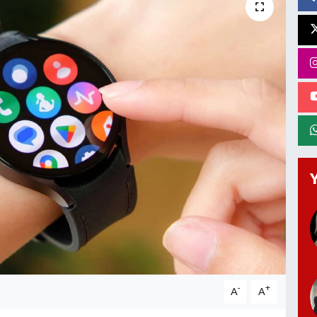
-
+
A
A