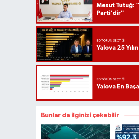
Mesut Tutuğ: "
Parti'dir"
EDITÖRÜN SEÇTIĞI
Yalova 25 Yılın
EDITÖRÜN SEÇTIĞI
Yalova En Başar
Bunlar da ilginizi çekebilir