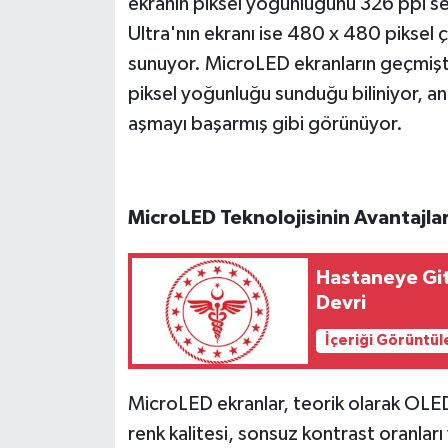
ekranın piksel yoğunluğunu 326 ppi s
Ultra'nın ekranı ise 480 x 480 piksel
sunuyor. MicroLED ekranların geçmiş
piksel yoğunluğu sunduğu biliniyor, a
aşmayı başarmış gibi görünüyor.
MicroLED Teknolojisinin Avantajlar
Hastaneye Gi
Devri
İçeriği Görüntül
MicroLED ekranlar, teorik olarak OLE
renk kalitesi, sonsuz kontrast oranları 