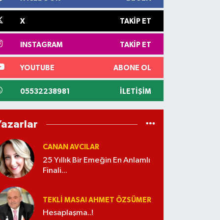
X
TAKIP ET
INSTAGRAM
TAKIP ET
YOUTUBE
ABONE OL
05532238981
İLETIŞIM
Yazarlar
CANAN AVCILAR
25 Yıllık Bir Emeğin En Anlamlı
Finali...
TEKLI MASA! AHMET ÖZSÜMER
Hesaplaşma..!