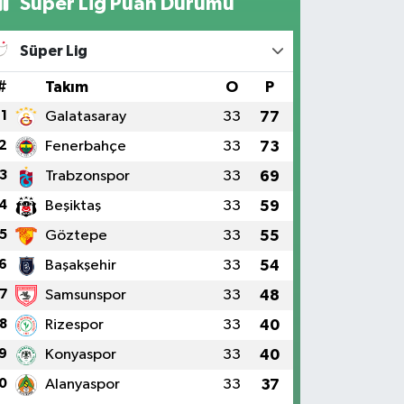
Süper Lig Puan Durumu
Süper Lig
#
Takım
O
P
1
Galatasaray
33
77
2
Fenerbahçe
33
73
3
Trabzonspor
33
69
4
Beşiktaş
33
59
5
Göztepe
33
55
6
Başakşehir
33
54
7
Samsunspor
33
48
8
Rizespor
33
40
9
Konyaspor
33
40
0
Alanyaspor
33
37