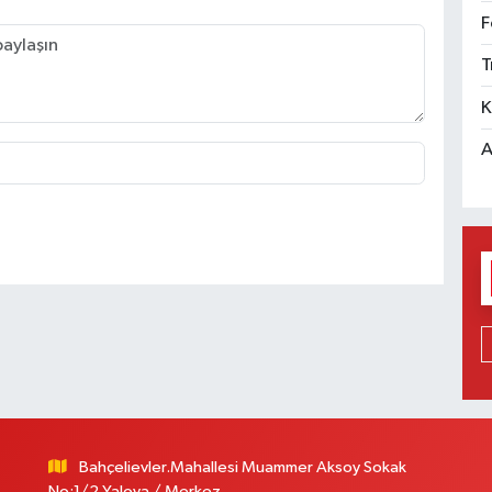
F
T
K
A
Bahçelievler.Mahallesi Muammer Aksoy Sokak
No:1/2 Yalova / Merkez