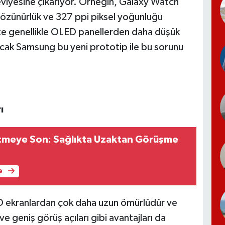
eviyesine çıkarıyor. Örneğin, Galaxy Watch
 çözünürlük ve 327 ppi piksel yoğunluğu
te genellikle OLED panellerden daha düşük
ncak Samsung bu yeni prototip ile bu sorunu
ı
tmeye Son: Sağlıkta Uzaktan Görüşme
e
D ekranlardan çok daha uzun ömürlüdür ve
ve geniş görüş açıları gibi avantajları da