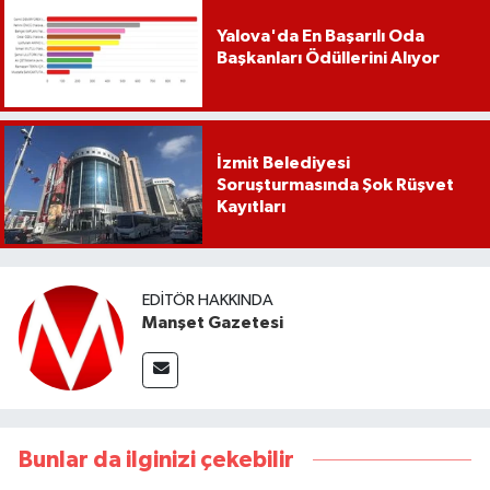
Yalova'da En Başarılı Oda
Başkanları Ödüllerini Alıyor
İzmit Belediyesi
Soruşturmasında Şok Rüşvet
Kayıtları
EDITÖR HAKKINDA
Manşet Gazetesi
Bunlar da ilginizi çekebilir