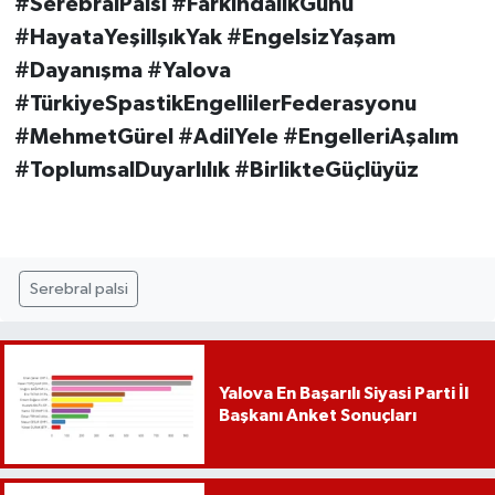
#SerebralPalsi #FarkındalıkGünü
#HayataYeşilIşıkYak #EngelsizYaşam
#Dayanışma #Yalova
#TürkiyeSpastikEngellilerFederasyonu
#MehmetGürel #AdilYele #EngelleriAşalım
#ToplumsalDuyarlılık #BirlikteGüçlüyüz
Serebral palsi
Yalova En Başarılı Siyasi Parti İl
Başkanı Anket Sonuçları