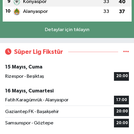
9
Konyaspor
33
40
10
Alanyaspor
33
37
Detaylar için tıklayın
Süper Lig Fikstür
15 Mayıs, Cuma
Rizespor - Beşiktaş
20:00
16 Mayıs, Cumartesi
Fatih Karagümrük - Alanyaspor
17:00
Gaziantep FK - Başakşehir
20:00
Samsunspor - Göztepe
20:00