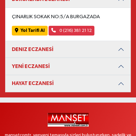
ÇINARLIK SOKAK NO:5/A BURGAZADA
Yol Tarifi Al
0 (216) 381 21 12
DENIZ ECZANESİ
YENİ ECZANESİ
HAYAT ECZANESİ
mansetcomtr, yepyeni temasıyla sizleri buluştururken, sadelik ve