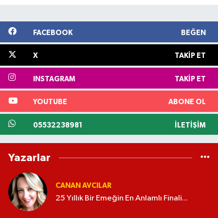
FACEBOOK
BEĞEN
X
TAKIP ET
INSTAGRAM
TAKIP ET
YOUTUBE
ABONE OL
05532238981
İLETIŞIM
Yazarlar
CANAN AVCILAR
25 Yıllık Bir Emeğin En Anlamlı Finali...