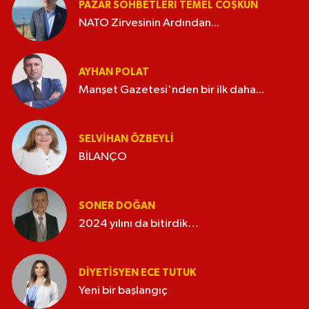
PAZAR SOHBETLERI TEMEL COŞKUN
NATO Zirvesinin Ardından...
AYHAN POLAT
Manşet Gazetesi'nden bir ilk daha...
SELVIHAN ÖZBEYLI
BİLANÇO
SONER DOĞAN
2024 yılını da bitirdik…
DIYETISYEN ECE TUTUK
Yeni bir başlangıç