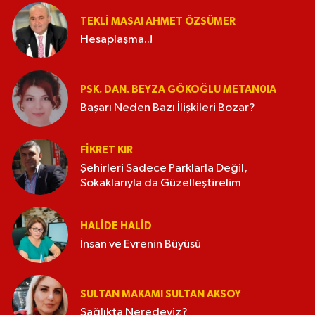
TEKLI MASA! AHMET ÖZSÜMER
Hesaplaşma..!
PSK. DAN. BEYZA GÖKOĞLU METAN0IA
Başarı Neden Bazı İlişkileri Bozar?
FIKRET KIR
Şehirleri Sadece Parklarla Değil,
Sokaklarıyla da Güzelleştirelim
HALIDE HALID
İnsan ve Evrenin Büyüsü
SULTAN MAKAMI SULTAN AKSOY
Sağlıkta Neredeyiz?