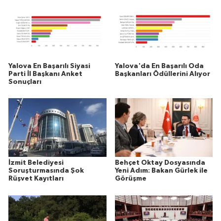
Yalova En Başarılı Siyasi
Yalova'da En Başarılı Oda
Parti İl Başkanı Anket
Başkanları Ödüllerini Alıyor
Sonuçları
İzmit Belediyesi
Behçet Oktay Dosyasında
Soruşturmasında Şok
Yeni Adım: Bakan Gürlek ile
Rüşvet Kayıtları
Görüşme