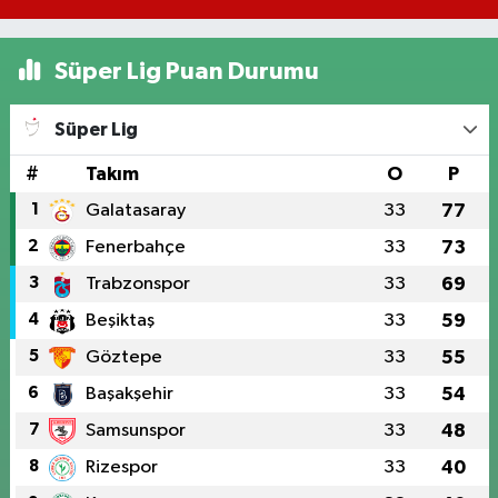
Süper Lig Puan Durumu
Süper Lig
#
Takım
O
P
1
Galatasaray
33
77
2
Fenerbahçe
33
73
3
Trabzonspor
33
69
4
Beşiktaş
33
59
5
Göztepe
33
55
6
Başakşehir
33
54
7
Samsunspor
33
48
8
Rizespor
33
40