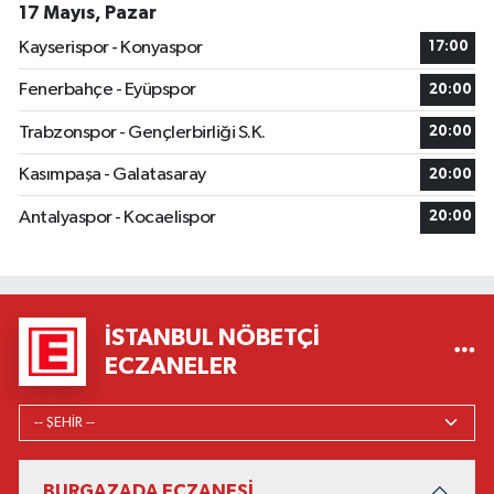
17 Mayıs, Pazar
Kayserispor - Konyaspor
17:00
Fenerbahçe - Eyüpspor
20:00
Trabzonspor - Gençlerbirliği S.K.
20:00
Kasımpaşa - Galatasaray
20:00
Antalyaspor - Kocaelispor
20:00
İSTANBUL NÖBETÇI
ECZANELER
BURGAZADA ECZANESİ