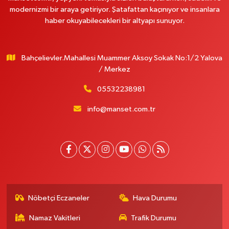
modernizmi bir araya getiriyor. Şatafattan kaçınıyor ve insanlara
haber okuyabilecekleri bir altyapı sunuyor.
Bahçelievler.Mahallesi Muammer Aksoy Sokak No:1/2 Yalova
/ Merkez
05532238981
info@manset.com.tr
Nöbetçi Eczaneler
Hava Durumu
Namaz Vakitleri
Trafik Durumu