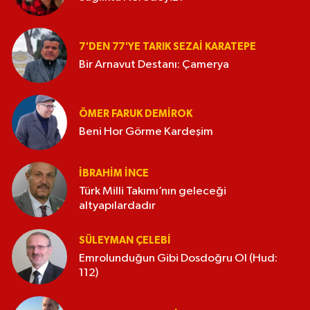
7'DEN 77'YE TARIK SEZAI KARATEPE
Bir Arnavut Destanı: Çamerya
ÖMER FARUK DEMIROK
Beni Hor Görme Kardeşim
İBRAHIM İNCE
Türk Milli Takımı’nın geleceği
altyapılardadır
SÜLEYMAN ÇELEBI
Emrolunduğun Gibi Dosdoğru Ol (Hud:
112)