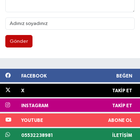
Gönder
FACEBOOK
BEĞEN
X
TAKIP ET
INSTAGRAM
TAKIP ET
YOUTUBE
ABONE OL
05532238981
İLETIŞIM