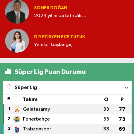
SONER DOĞAN
2024 yılını da bitirdik…
DIYETISYEN ECE TUTUK
Yeni bir başlangıç
Süper Lig Puan Durumu
Süper Lig
#
Takım
O
P
1
Galatasaray
33
77
2
Fenerbahçe
33
73
3
Trabzonspor
33
69