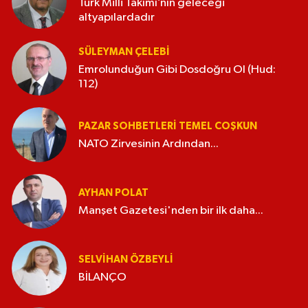
Türk Milli Takımı’nın geleceği
altyapılardadır
SÜLEYMAN ÇELEBI
Emrolunduğun Gibi Dosdoğru Ol (Hud:
112)
PAZAR SOHBETLERI TEMEL COŞKUN
NATO Zirvesinin Ardından...
AYHAN POLAT
Manşet Gazetesi'nden bir ilk daha...
SELVIHAN ÖZBEYLI
BİLANÇO