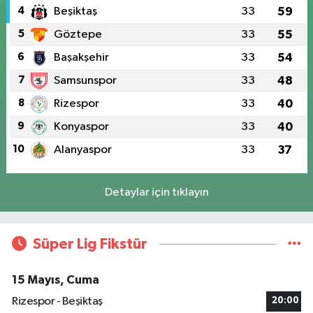
4
Beşiktaş
33
59
5
Göztepe
33
55
6
Başakşehir
33
54
7
Samsunspor
33
48
8
Rizespor
33
40
9
Konyaspor
33
40
10
Alanyaspor
33
37
Detaylar için tıklayın
Süper Lig Fikstür
15 Mayıs, Cuma
Rizespor - Beşiktaş
20:00