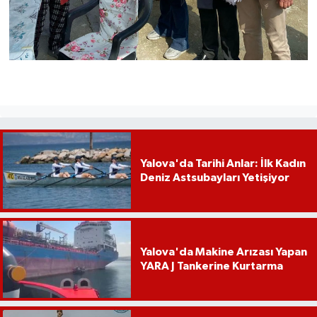
Yalova'da Tarihi Anlar: İlk Kadın
Deniz Astsubayları Yetişiyor
Yalova'da Makine Arızası Yapan
YARA J Tankerine Kurtarma