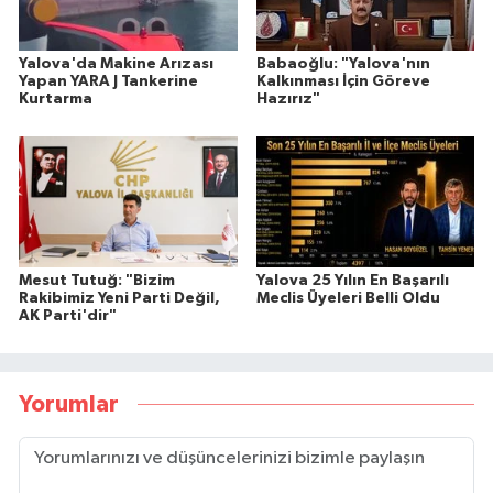
Yalova'da Makine Arızası
Babaoğlu: "Yalova'nın
Yapan YARA J Tankerine
Kalkınması İçin Göreve
Kurtarma
Hazırız"
Mesut Tutuğ: "Bizim
Yalova 25 Yılın En Başarılı
Rakibimiz Yeni Parti Değil,
Meclis Üyeleri Belli Oldu
AK Parti'dir"
Yorumlar