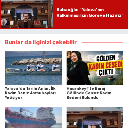
Babaoğlu: "Yalova'nın
Kalkınması İçin Göreve Hazırız"
Bunlar da ilginizi çekebilir
Yalova'da Tarihi Anlar: İlk
Hasankeyf'te Baraj
Kadın Deniz Astsubayları
Gölünde Cansız Kadın
Yetişiyor
Bedeni Bulundu