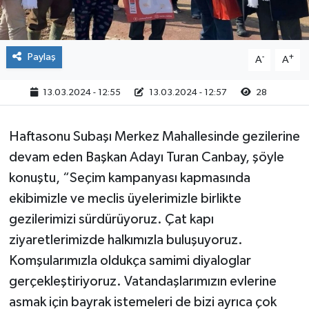
Paylaş
-
+
A
A
13.03.2024 - 12:55
13.03.2024 - 12:57
28
Haftasonu Subaşı Merkez Mahallesinde gezilerine
devam eden Başkan Adayı Turan Canbay, şöyle
konuştu, “Seçim kampanyası kapmasında
ekibimizle ve meclis üyelerimizle birlikte
gezilerimizi sürdürüyoruz. Çat kapı
ziyaretlerimizde halkımızla buluşuyoruz.
Komşularımızla oldukça samimi diyaloglar
gerçekleştiriyoruz. Vatandaşlarımızın evlerine
asmak için bayrak istemeleri de bizi ayrıca çok