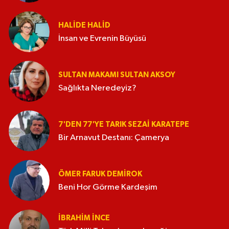
HALIDE HALID
İnsan ve Evrenin Büyüsü
SULTAN MAKAMI SULTAN AKSOY
Sağlıkta Neredeyiz?
7'DEN 77'YE TARIK SEZAI KARATEPE
Bir Arnavut Destanı: Çamerya
ÖMER FARUK DEMIROK
Beni Hor Görme Kardeşim
İBRAHIM İNCE