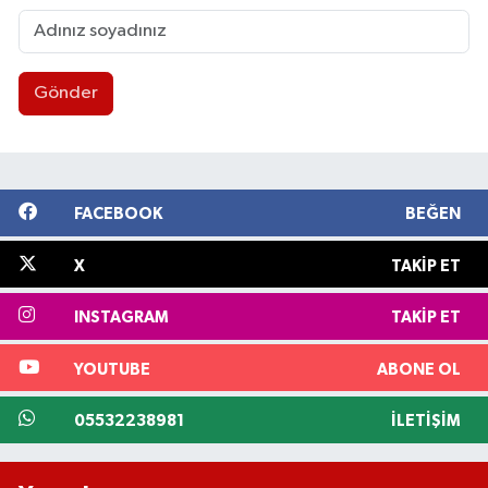
Gönder
FACEBOOK
BEĞEN
X
TAKIP ET
INSTAGRAM
TAKIP ET
YOUTUBE
ABONE OL
05532238981
İLETIŞIM