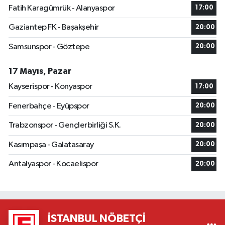
Fatih Karagümrük - Alanyaspor
17:00
Gaziantep FK - Başakşehir
20:00
Samsunspor - Göztepe
20:00
17 Mayıs, Pazar
Kayserispor - Konyaspor
17:00
Fenerbahçe - Eyüpspor
20:00
Trabzonspor - Gençlerbirliği S.K.
20:00
Kasımpaşa - Galatasaray
20:00
Antalyaspor - Kocaelispor
20:00
İSTANBUL NÖBETÇI