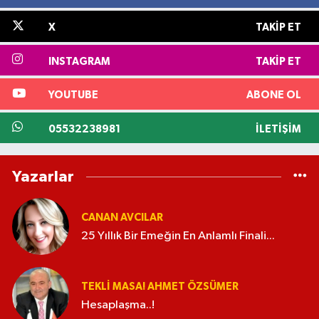
X
TAKIP ET
INSTAGRAM
TAKIP ET
YOUTUBE
ABONE OL
05532238981
İLETIŞIM
Yazarlar
CANAN AVCILAR
25 Yıllık Bir Emeğin En Anlamlı Finali...
TEKLI MASA! AHMET ÖZSÜMER
Hesaplaşma..!