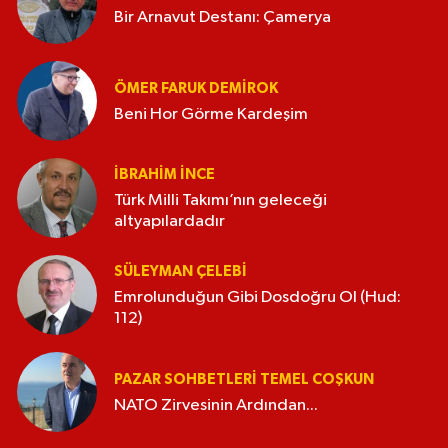
Bir Arnavut Destanı: Çamerya
ÖMER FARUK DEMIROK
Beni Hor Görme Kardeşim
İBRAHIM İNCE
Türk Milli Takımı’nın geleceği
altyapılardadır
SÜLEYMAN ÇELEBI
Emrolunduğun Gibi Dosdoğru Ol (Hud:
112)
PAZAR SOHBETLERI TEMEL COŞKUN
NATO Zirvesinin Ardından...