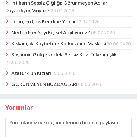
İntiharın Sessiz Çığlığı: Görünmeyen Acıları
Duyabiliyor Muyuz?
20.07.2026
İnsan, En Çok Kendine Yenilir
12.07.2026
Neden Her Şeyi Kişisel Algılıyoruz?
06.07.2026
Kıskançlık: Kaybetme Korkusunun Maskesi
30.06.2026
Başarının Gölgesindeki Sessiz Kriz: Tükenmişlik
22.06.2026
Atatürk'ün Kızları
15.06.2026
GÖRÜNMEYEN BUZDAĞLARI
08.06.2026
Yorumlar