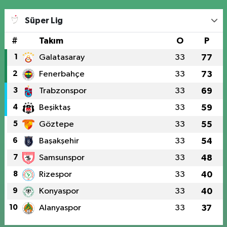
Süper Lig
#
Takım
O
P
1
Galatasaray
33
77
2
Fenerbahçe
33
73
3
Trabzonspor
33
69
4
Beşiktaş
33
59
5
Göztepe
33
55
6
Başakşehir
33
54
7
Samsunspor
33
48
8
Rizespor
33
40
9
Konyaspor
33
40
10
Alanyaspor
33
37