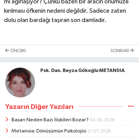
mı ağırlaşıyor? Çünkü bazen bir aracın önümüze
kırılması öfkenin nedeni değildir. Sadece zaten
dolu olan bardağı taşıran son damladır.
ÖNCEKI
SONRAKI
Psk. Dan. Beyza Gökoğlu METAN0IA
Yazarın Diğer Yazıları
Başarı Neden Bazı İlişkileri Bozar?
04.08.2026
Metanoia: Dönüşümün Psikolojisi
27.07.2026