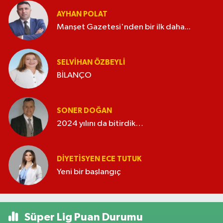
AYHAN POLAT
Manşet Gazetesi'nden bir ilk daha...
SELVIHAN ÖZBEYLI
BİLANÇO
SONER DOĞAN
2024 yılını da bitirdik…
DIYETISYEN ECE TUTUK
Yeni bir başlangıç
Süper Lig Puan Durumu