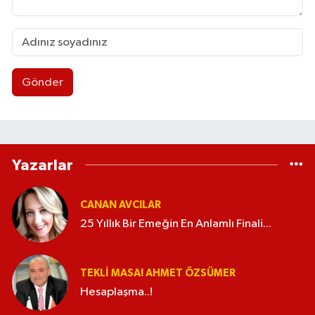
Gönder
Yazarlar
CANAN AVCILAR
25 Yıllık Bir Emeğin En Anlamlı Finali...
TEKLI MASA! AHMET ÖZSÜMER
Hesaplaşma..!