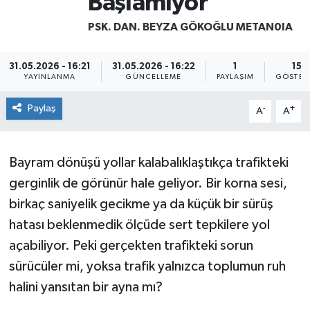
Başlamıyor
Yaşam
PSK. DAN. BEYZA GÖKOĞLU METAN0IA
31.05.2026 - 16:21
31.05.2026 - 16:22
1
15
YAYINLANMA
GÜNCELLEME
PAYLAŞIM
GÖSTER
Paylaş
-
+
A
A
Bayram dönüşü yollar kalabalıklaştıkça trafikteki
gerginlik de görünür hale geliyor. Bir korna sesi,
birkaç saniyelik gecikme ya da küçük bir sürüş
hatası beklenmedik ölçüde sert tepkilere yol
açabiliyor. Peki gerçekten trafikteki sorun
sürücüler mi, yoksa trafik yalnızca toplumun ruh
halini yansıtan bir ayna mı?