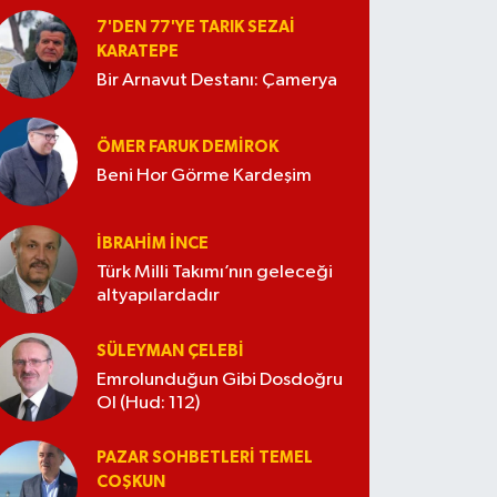
7'DEN 77'YE TARIK SEZAI
KARATEPE
Bir Arnavut Destanı: Çamerya
ÖMER FARUK DEMIROK
Beni Hor Görme Kardeşim
İBRAHIM İNCE
Türk Milli Takımı’nın geleceği
altyapılardadır
SÜLEYMAN ÇELEBI
Emrolunduğun Gibi Dosdoğru
Ol (Hud: 112)
PAZAR SOHBETLERI TEMEL
COŞKUN