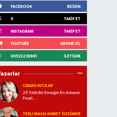
FACEBOOK
BEĞEN
X
TAKIP ET
INSTAGRAM
TAKIP ET
YOUTUBE
ABONE OL
05532238981
İLETIŞIM
Yazarlar
CANAN AVCILAR
25 Yıllık Bir Emeğin En Anlamlı
Finali...
TEKLI MASA! AHMET ÖZSÜMER