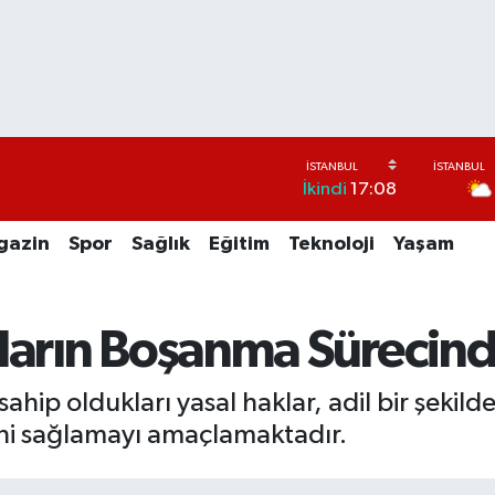
İkindi
17:08
gazin
Spor
Sağlık
Eğitim
Teknoloji
Yaşam
ların Boşanma Sürecind
hip oldukları yasal haklar, adil bir şekil
ini sağlamayı amaçlamaktadır.