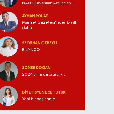
NATO Zirvesinin Ardından...
AYHAN POLAT
Manşet Gazetesi'nden bir ilk
daha...
SELVIHAN ÖZBEYLI
BİLANÇO
SONER DOĞAN
2024 yılını da bitirdik…
DIYETISYEN ECE TUTUK
Yeni bir başlangıç