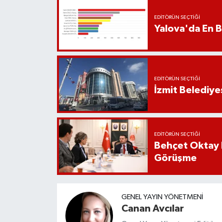
EDITÖRÜN SEÇTIĞI
Yalova'da En B
EDITÖRÜN SEÇTIĞI
İzmit Belediye
EDITÖRÜN SEÇTIĞI
Behçet Oktay 
Görüşme
GENEL YAYIN YÖNETMENI
Canan Avcılar