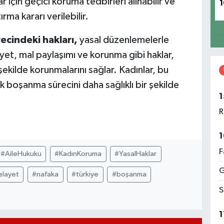
için geçici koruma tedbirleri alınabilir ve
1
ma kararı verilebilir.
ecindeki hakları,
yasal düzenlemelerle
ayet, mal paylaşımı ve korunma gibi haklar,
ekilde korunmalarını sağlar. Kadınlar, bu
ak boşanma sürecini daha sağlıklı bir şekilde
1
R
1
F
#AileHukuku
#KadınKoruma
#YasalHaklar
G
elayet
#nafaka
#türkiye
#boşanma
S
1