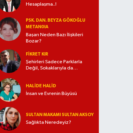
Hesaplaşma..!
PSK. DAN. BEYZA GÖKOĞLU
METAN0IA
Başarı Neden Bazı İlişkileri
Bozar?
FIKRET KIR
Şehirleri Sadece Parklarla
Değil, Sokaklarıyla da
Güzelleştirelim
HALIDE HALID
İnsan ve Evrenin Büyüsü
SULTAN MAKAMI SULTAN AKSOY
Sağlıkta Neredeyiz?