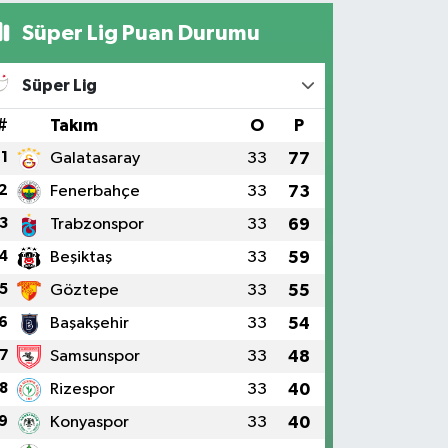
Süper Lig Puan Durumu
Süper Lig
#
Takım
O
P
1
Galatasaray
33
77
2
Fenerbahçe
33
73
3
Trabzonspor
33
69
4
Beşiktaş
33
59
5
Göztepe
33
55
6
Başakşehir
33
54
7
Samsunspor
33
48
8
Rizespor
33
40
9
Konyaspor
33
40