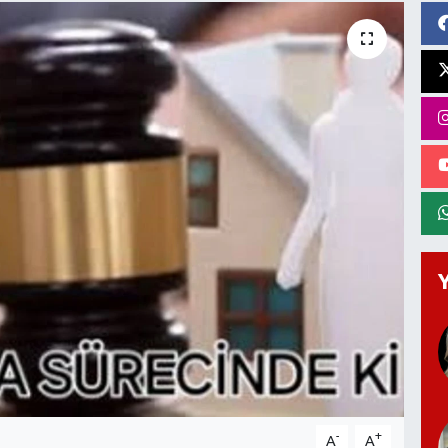
-
+
A
A