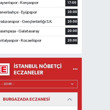
ayserispor - Konyaspor
17:00
enerbahçe - Eyüpspor
20:00
rabzonspor - Gençlerbirliği S.K.
20:00
asımpaşa - Galatasaray
20:00
ntalyaspor - Kocaelispor
20:00
İSTANBUL NÖBETÇI
ECZANELER
BURGAZADA ECZANESİ