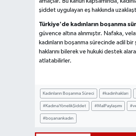
amaçlar. Bu kanun kapsamında, kadınlar 
şiddet uygulayan eş hakkında uzaklaştır
Türkiye'de kadınların boşanma sür
güvence altına alınmıştır. Nafaka, vel
kadınların boşanma sürecinde adil bir ş
haklarını bilerek ve hukuki destek alar
atlatabilirler.
Kadınların Boşanma Süreci
#kadınhakları
#KadınaYönelikŞiddet
#MalPaylaşımı
#v
#boşanankadın