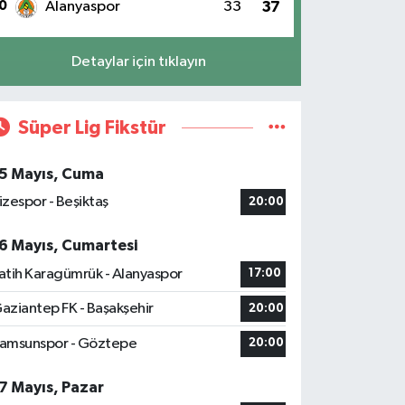
0
Alanyaspor
33
37
Detaylar için tıklayın
Süper Lig Fikstür
5 Mayıs, Cuma
izespor - Beşiktaş
20:00
6 Mayıs, Cumartesi
atih Karagümrük - Alanyaspor
17:00
aziantep FK - Başakşehir
20:00
amsunspor - Göztepe
20:00
7 Mayıs, Pazar