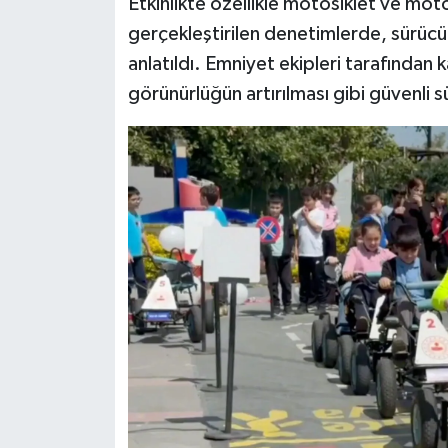
Etkinlikte özellikle motosiklet ve moto
gerçekleştirilen denetimlerde, sürücül
anlatıldı. Emniyet ekipleri tarafından ka
görünürlüğün artırılması gibi güvenli sü