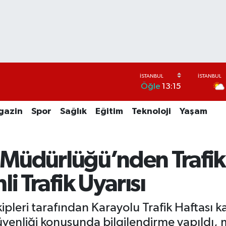
Öğle
13:15
gazin
Spor
Sağlık
Eğitim
Teknoloji
Yaşam
 Müdürlüğü’nden Trafik H
i Trafik Uyarısı
ipleri tarafından Karayolu Trafik Haftas
üvenliği konusunda bilgilendirme yapıldı, m