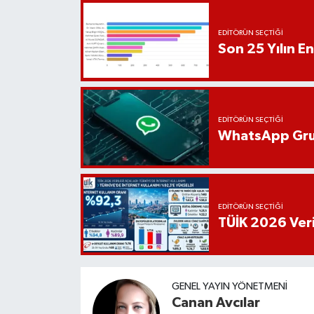
EDITÖRÜN SEÇTIĞI
Son 25 Yılın En
EDITÖRÜN SEÇTIĞI
WhatsApp Grup
EDITÖRÜN SEÇTIĞI
TÜİK 2026 Veril
GENEL YAYIN YÖNETMENI
Canan Avcılar