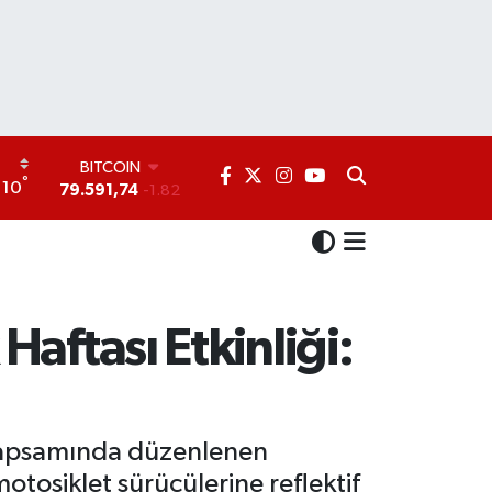
DOLAR
°
10
45,43620
0.02
EURO
53,38690
0.19
STERLİN
61,60380
0.18
G.ALTIN
6862,09000
0.19
aftası Etkinliği:
BİST100
14.598,00
0
BITCOIN
79.591,74
-1.82
ı kapsamında düzenlenen
otosiklet sürücülerine reflektif