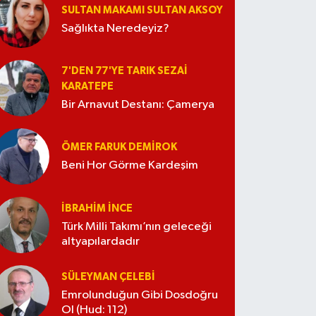
SULTAN MAKAMI SULTAN AKSOY
Sağlıkta Neredeyiz?
7'DEN 77'YE TARIK SEZAI
KARATEPE
Bir Arnavut Destanı: Çamerya
ÖMER FARUK DEMIROK
Beni Hor Görme Kardeşim
İBRAHIM İNCE
Türk Milli Takımı’nın geleceği
altyapılardadır
SÜLEYMAN ÇELEBI
Emrolunduğun Gibi Dosdoğru
Ol (Hud: 112)