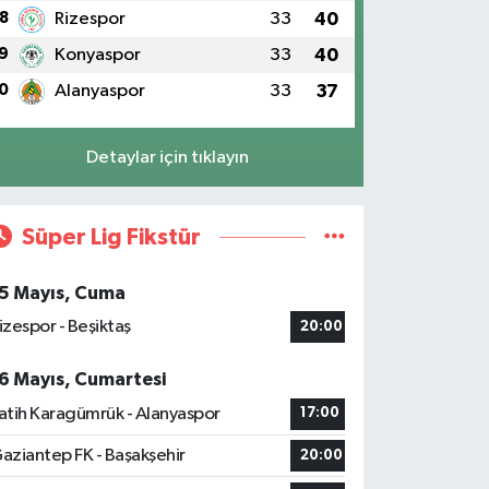
8
Rizespor
33
40
9
Konyaspor
33
40
0
Alanyaspor
33
37
Detaylar için tıklayın
Süper Lig Fikstür
5 Mayıs, Cuma
izespor - Beşiktaş
20:00
6 Mayıs, Cumartesi
atih Karagümrük - Alanyaspor
17:00
aziantep FK - Başakşehir
20:00