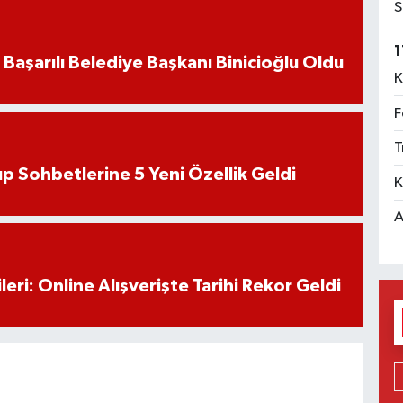
S
1
 Başarılı Belediye Başkanı Binicioğlu Oldu
K
F
T
 Sohbetlerine 5 Yeni Özellik Geldi
K
A
eri: Online Alışverişte Tarihi Rekor Geldi