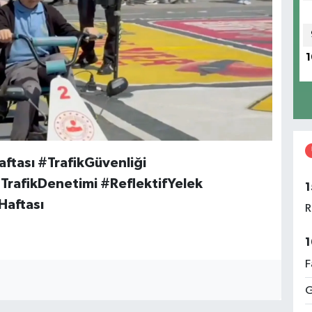
1
ftası #TrafikGüvenliği
rafikDenetimi #ReflektifYelek
1
Haftası
R
1
F
G