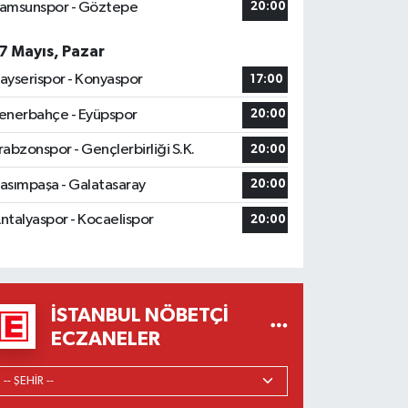
amsunspor - Göztepe
20:00
7 Mayıs, Pazar
ayserispor - Konyaspor
17:00
enerbahçe - Eyüpspor
20:00
rabzonspor - Gençlerbirliği S.K.
20:00
asımpaşa - Galatasaray
20:00
ntalyaspor - Kocaelispor
20:00
İSTANBUL NÖBETÇI
ECZANELER