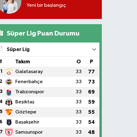
Yeni bir başlangıç
Süper Lig Puan Durumu
Süper Lig
#
Takım
O
P
1
Galatasaray
33
77
2
Fenerbahçe
33
73
3
Trabzonspor
33
69
4
Beşiktaş
33
59
5
Göztepe
33
55
6
Başakşehir
33
54
7
Samsunspor
33
48