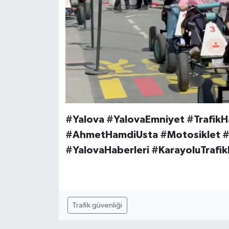
#Yalova #YalovaEmniyet #TrafikHa
#AhmetHamdiUsta #Motosiklet #T
#YalovaHaberleri #KarayoluTrafik
Trafik güvenliği