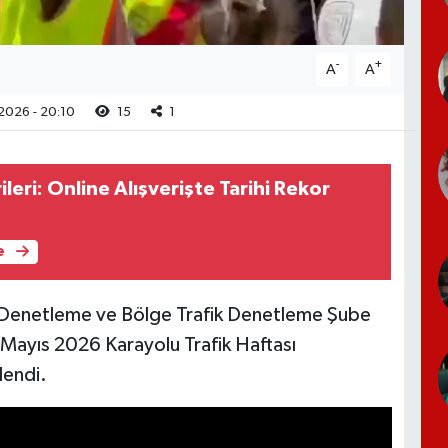
-
+
A
A
2026 - 20:10
15
1
leri: Online Alışverişte Tarihi Rekor
e
 Denetleme ve Bölge Trafik Denetleme Şube
 Mayıs 2026 Karayolu Trafik Haftası
lendi.