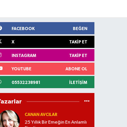
FACEBOOK
BEĞEN
X
TAKIP ET
INSTAGRAM
TAKIP ET
YOUTUBE
ABONE OL
05532238981
İLETIŞIM
Yazarlar
CANAN AVCILAR
25 Yıllık Bir Emeğin En Anlamlı