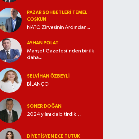
PAZAR SOHBETLERI TEMEL
COŞKUN
NATO Zirvesinin Ardından...
AYHAN POLAT
Manşet Gazetesi'nden bir ilk
daha...
SELVIHAN ÖZBEYLI
BİLANÇO
SONER DOĞAN
2024 yılını da bitirdik…
DIYETISYEN ECE TUTUK