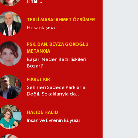
Finali...
TEKLI MASA! AHMET ÖZSÜMER
Hesaplaşma..!
PSK. DAN. BEYZA GÖKOĞLU
METAN0IA
Başarı Neden Bazı İlişkileri
Bozar?
FIKRET KIR
Şehirleri Sadece Parklarla
Değil, Sokaklarıyla da
Güzelleştirelim
HALIDE HALID
İnsan ve Evrenin Büyüsü