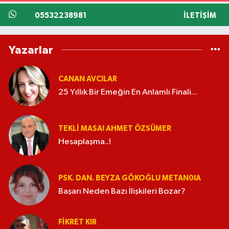
05532238981
İLETIŞIM
Yazarlar
CANAN AVCILAR
25 Yıllık Bir Emeğin En Anlamlı Finali...
TEKLI MASA! AHMET ÖZSÜMER
Hesaplaşma..!
PSK. DAN. BEYZA GÖKOĞLU METAN0IA
Başarı Neden Bazı İlişkileri Bozar?
FIKRET KIR