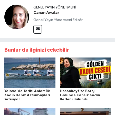
GENEL YAYIN YÖNETMENI
Canan Avcılar
Genel Yayın Yönetmeni Editör
Bunlar da ilginizi çekebilir
Yalova'da Tarihi Anlar: İlk
Hasankeyf'te Baraj
Kadın Deniz Astsubayları
Gölünde Cansız Kadın
Yetişiyor
Bedeni Bulundu