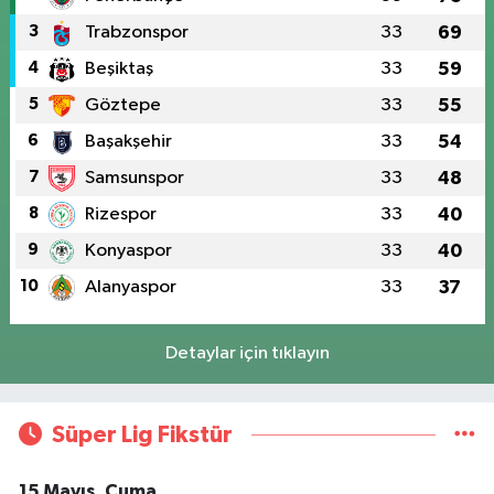
3
Trabzonspor
33
69
4
Beşiktaş
33
59
5
Göztepe
33
55
6
Başakşehir
33
54
7
Samsunspor
33
48
8
Rizespor
33
40
9
Konyaspor
33
40
10
Alanyaspor
33
37
Detaylar için tıklayın
Süper Lig Fikstür
15 Mayıs, Cuma