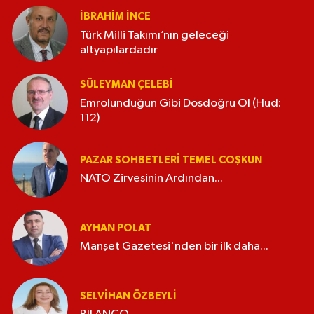
İBRAHIM İNCE
Türk Milli Takımı’nın geleceği
altyapılardadır
SÜLEYMAN ÇELEBI
Emrolunduğun Gibi Dosdoğru Ol (Hud:
112)
PAZAR SOHBETLERI TEMEL COŞKUN
NATO Zirvesinin Ardından...
AYHAN POLAT
Manşet Gazetesi'nden bir ilk daha...
SELVIHAN ÖZBEYLI