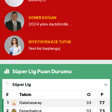
BİLANÇO
SONER DOĞAN
2024 yılını da bitirdik…
DIYETISYEN ECE TUTUK
Yeni bir başlangıç
Süper Lig Puan Durumu
Süper Lig
#
Takım
O
P
1
Galatasaray
33
77
2
Fenerbahçe
33
73