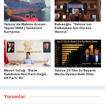
Yalova'da Makine Arızası
Babaoğlu: "Yalova'nın
Yapan YARA J Tankerine
Kalkınması İçin Göreve
Kurtarma
Hazırız"
Mesut Tutuğ: "Bizim
Yalova 25 Yılın En Başarılı
Rakibimiz Yeni Parti Değil,
Meclis Üyeleri Belli Oldu
AK Parti'dir"
Yorumlar