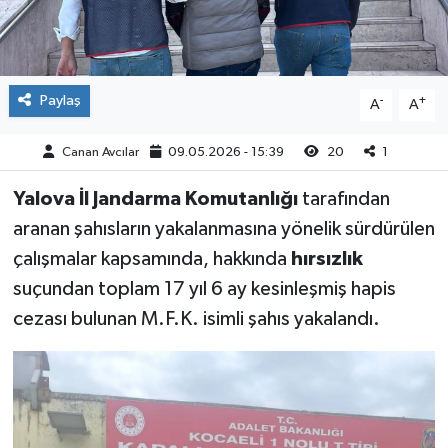
Paylaş
-
+
A
A
Canan Avcılar
09.05.2026 - 15:39
20
1
Yalova İl Jandarma Komutanlığı
tarafından
aranan şahısların yakalanmasına yönelik sürdürülen
çalışmalar kapsamında, hakkında
hırsızlık
suçundan toplam 17 yıl 6 ay kesinleşmiş hapis
cezası bulunan M.F.K. isimli şahıs yakalandı.