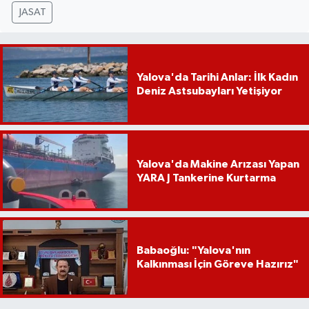
JASAT
Yalova'da Tarihi Anlar: İlk Kadın
Deniz Astsubayları Yetişiyor
Yalova'da Makine Arızası Yapan
YARA J Tankerine Kurtarma
Babaoğlu: "Yalova'nın
Kalkınması İçin Göreve Hazırız"