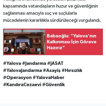
kapsamında vatandaşların huzur ve güvenliğinin
sağlanması amacıyla suç ve suçlularla
mücadelenin kararlılıkla sürdürüleceği vurgulandı.
Babaoğlu: "Yalova'nın
Kalkınması İçin Göreve
Hazırız"
#Yalova #Jandarma #JASAT
#YalovaJandarma #Asayiş #Hırsızlık
#Operasyon #YalovaHaber
#KandıraCezaevi #Güvenlik