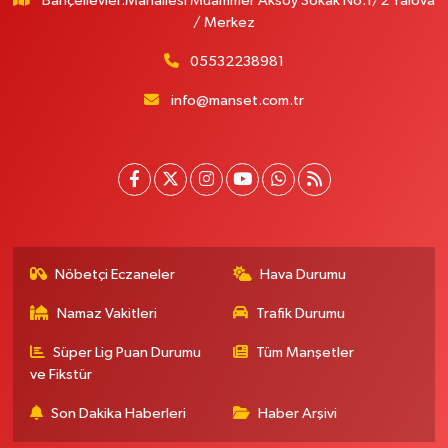
Bahçelievler.Mahallesi Muammer Aksoy Sokak No:1/2 Yalova
/ Merkez
05532238981
info@manset.com.tr
Nöbetçi Eczaneler
Hava Durumu
Namaz Vakitleri
Trafik Durumu
Süper Lig Puan Durumu
Tüm Manşetler
ve Fikstür
Son Dakika Haberleri
Haber Arşivi