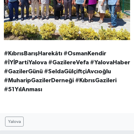
#KıbrısBarışHarekâtı #OsmanKendir
#İYİPartiYalova #GazilereVefa #YalovaHaber
#GazilerGünü #SeldaGülçiftçiAvcıoğlu
#MuharipGazilerDerneği #KıbrısGazileri
#51YılAnması
Yalova