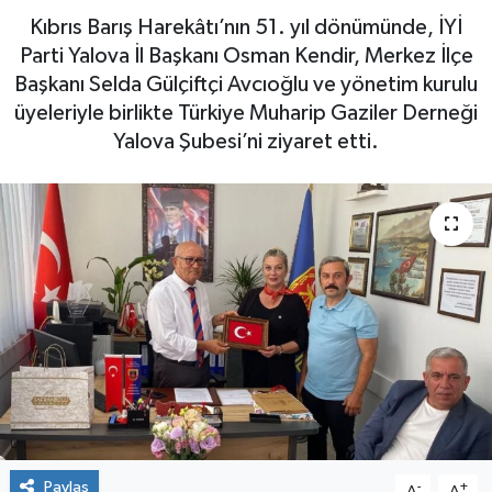
Kıbrıs Barış Harekâtı’nın 51. yıl dönümünde, İYİ
Yaşam
Parti Yalova İl Başkanı Osman Kendir, Merkez İlçe
Başkanı Selda Gülçiftçi Avcıoğlu ve yönetim kurulu
üyeleriyle birlikte Türkiye Muharip Gaziler Derneği
Yalova Şubesi’ni ziyaret etti.
Paylaş
-
+
A
A