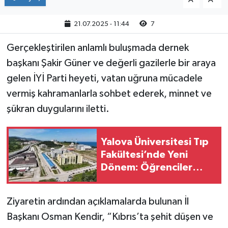
21.07.2025 - 11:44
7
Gerçekleştirilen anlamlı buluşmada dernek
başkanı Şakir Güner ve değerli gazilerle bir araya
gelen İYİ Parti heyeti, vatan uğruna mücadele
vermiş kahramanlarla sohbet ederek, minnet ve
şükran duygularını iletti.
Yalova Üniversitesi Tıp
Fakültesi’nde Yeni
Dönem: Öğrenciler
Eğitimlerine Yalova’da
Başlayacak
Ziyaretin ardından açıklamalarda bulunan İl
Başkanı Osman Kendir, “Kıbrıs’ta şehit düşen ve