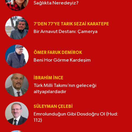
Sağlıkta Neredeyiz?
7'DEN 77'YE TARIK SEZAI KARATEPE
Bir Arnavut Destanı: Çamerya
ÖMER FARUK DEMIROK
Beni Hor Görme Kardeşim
İBRAHIM İNCE
Türk Milli Takımı’nın geleceği
altyapılardadır
SÜLEYMAN ÇELEBI
Emrolunduğun Gibi Dosdoğru Ol (Hud:
112)