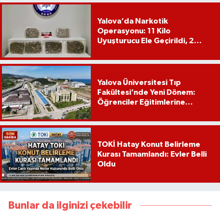
Yalova’da Narkotik
Operasyonu: 11 Kilo
Uyuşturucu Ele Geçirildi, 2
Şüpheli Tutuklandı
Yalova Üniversitesi Tıp
Fakültesi’nde Yeni Dönem:
Öğrenciler Eğitimlerine
Yalova’da Başlayacak
TOKİ Hatay Konut Belirleme
Kurası Tamamlandı: Evler Belli
Oldu
Bunlar da ilginizi çekebilir