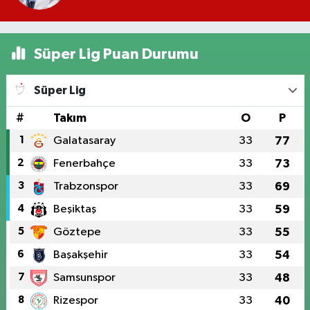
Süper Lig Puan Durumu
Süper Lig
#
Takım
O
P
1
Galatasaray
33
77
2
Fenerbahçe
33
73
3
Trabzonspor
33
69
4
Beşiktaş
33
59
5
Göztepe
33
55
6
Başakşehir
33
54
7
Samsunspor
33
48
8
Rizespor
33
40