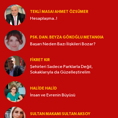
TEKLI MASA! AHMET ÖZSÜMER
Hesaplaşma..!
PSK. DAN. BEYZA GÖKOĞLU METAN0IA
Başarı Neden Bazı İlişkileri Bozar?
FIKRET KIR
Şehirleri Sadece Parklarla Değil,
Sokaklarıyla da Güzelleştirelim
HALIDE HALID
İnsan ve Evrenin Büyüsü
SULTAN MAKAMI SULTAN AKSOY