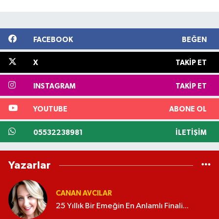
FACEBOOK
BEĞEN
X
TAKIP ET
INSTAGRAM
TAKIP ET
YOUTUBE
ABONE OL
05532238981
İLETIŞIM
Yazarlar
CANAN AVCILAR
25 Yıllık Bir Emeğin En Anlamlı Finali...