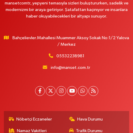
mansetcomtr, yepyeni temasıyla sizleri buluştururken, sadelik ve
modernizmi bir araya getiriyor. Şatafattan kaçınıyor ve insanlara
haber okuyabilecekleri bir altyapı sunuyor.
Bahçelievler.Mahallesi Muammer Aksoy Sokak No:1/2 Yalova
/ Merkez
05532238981
info@manset.com.tr
Nöbetçi Eczaneler
Hava Durumu
Namaz Vakitleri
Trafik Durumu