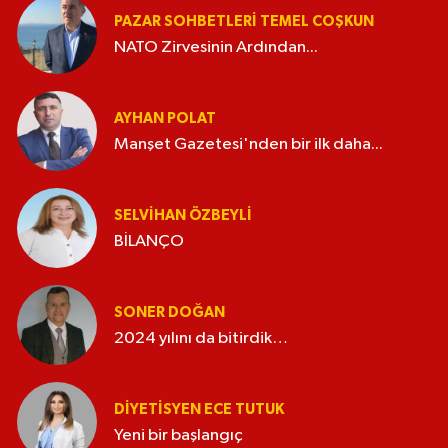
PAZAR SOHBETLERI TEMEL COŞKUN
NATO Zirvesinin Ardından...
AYHAN POLAT
Manşet Gazetesi'nden bir ilk daha...
SELVIHAN ÖZBEYLI
BİLANÇO
SONER DOĞAN
2024 yılını da bitirdik…
DIYETISYEN ECE TUTUK
Yeni bir başlangıç