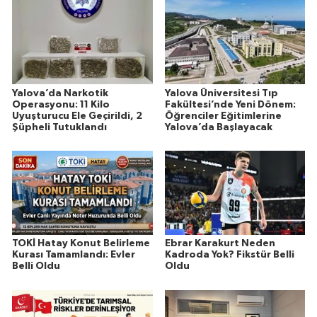
Yalova’da Narkotik
Yalova Üniversitesi Tıp
Operasyonu: 11 Kilo
Fakültesi’nde Yeni Dönem:
Uyuşturucu Ele Geçirildi, 2
Öğrenciler Eğitimlerine
Şüpheli Tutuklandı
Yalova’da Başlayacak
TOKİ Hatay Konut Belirleme
Ebrar Karakurt Neden
Kurası Tamamlandı: Evler
Kadroda Yok? Fikstür Belli
Belli Oldu
Oldu