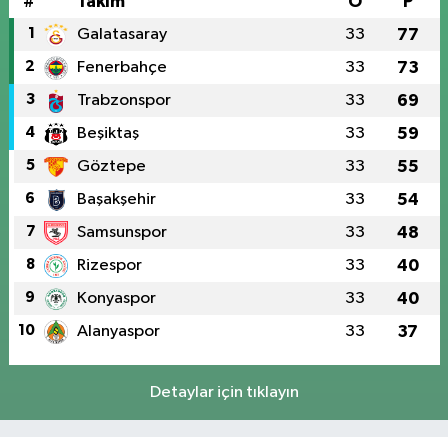
#
Takım
O
P
1
Galatasaray
33
77
2
Fenerbahçe
33
73
3
Trabzonspor
33
69
4
Beşiktaş
33
59
5
Göztepe
33
55
6
Başakşehir
33
54
7
Samsunspor
33
48
8
Rizespor
33
40
9
Konyaspor
33
40
10
Alanyaspor
33
37
Detaylar için tıklayın