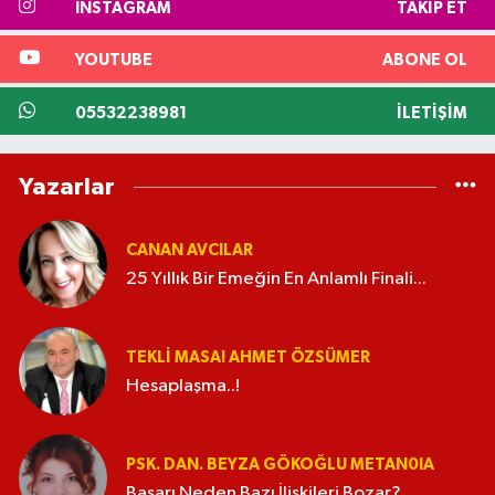
INSTAGRAM
TAKIP ET
YOUTUBE
ABONE OL
05532238981
İLETIŞIM
Yazarlar
CANAN AVCILAR
25 Yıllık Bir Emeğin En Anlamlı Finali...
TEKLI MASA! AHMET ÖZSÜMER
Hesaplaşma..!
PSK. DAN. BEYZA GÖKOĞLU METAN0IA
Başarı Neden Bazı İlişkileri Bozar?