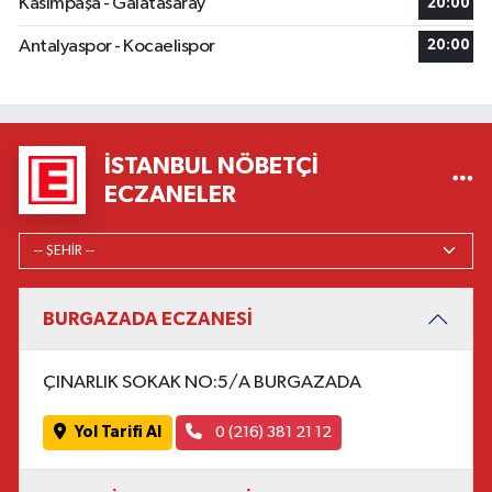
Kasımpaşa - Galatasaray
20:00
Antalyaspor - Kocaelispor
20:00
İSTANBUL NÖBETÇI
ECZANELER
BURGAZADA ECZANESİ
ÇINARLIK SOKAK NO:5/A BURGAZADA
Yol Tarifi Al
0 (216) 381 21 12