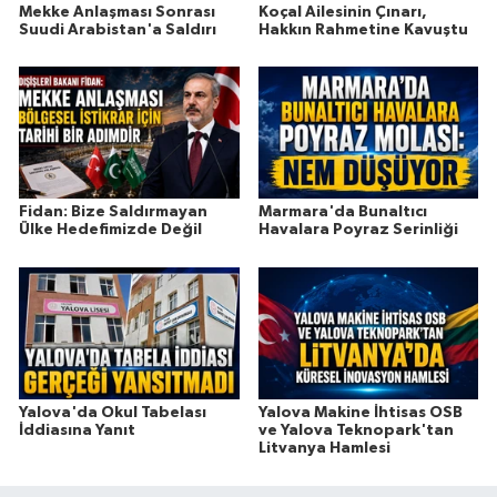
Mekke Anlaşması Sonrası
Koçal Ailesinin Çınarı,
Suudi Arabistan'a Saldırı
Hakkın Rahmetine Kavuştu
Fidan: Bize Saldırmayan
Marmara'da Bunaltıcı
Ülke Hedefimizde Değil
Havalara Poyraz Serinliği
Yalova'da Okul Tabelası
Yalova Makine İhtisas OSB
İddiasına Yanıt
ve Yalova Teknopark'tan
Litvanya Hamlesi