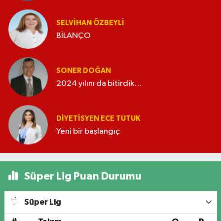
SELVIHAN ÖZBEYLI
BİLANÇO
SONER DOĞAN
2024 yılını da bitirdik…
DIYETISYEN ECE TUTUK
Yeni bir başlangıç
Süper Lig Puan Durumu
Süper Lig