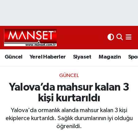
Ekonomi
Güncel
Nöbetçi Eczaneler
Kültür Sanat
Yerel Haberler
Hava Durumu
Magazin
Siyaset
Namaz Vakitleri
Güncel
Yerel Haberler
Siyaset
Magazin
Spo
Sağlık
Magazin
Trafik Durumu
GÜNCEL
Yalova’da mahsur kalan 3
Spor
Spor
Süper Lig Puan Durumu ve Fikstür
kişi kurtarıldı
İletişim
Sağlık
Tüm Manşetler
Yalova'da ormanlık alanda mahsur kalan 3 kişi
Künye
Eğitim
Son Dakika Haberleri
ekiplerce kurtarıldı. Sağlık durumlarının iyi olduğu
öğrenildi.
www.manset.com.tr
Teknoloji
Haber Arşivi