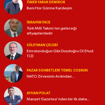
ÖMER FARUK DEMIROK
Beni Hor Görme Kardeşim
İBRAHIM İNCE
Türk Milli Takımı’nın geleceği
altyapılardadır
SÜLEYMAN ÇELEBI
Emrolunduğun Gibi Dosdoğru Ol (Hud:
112)
PAZAR SOHBETLERI TEMEL COŞKUN
NATO Zirvesinin Ardından...
AYHAN POLAT
Manşet Gazetesi'nden bir ilk daha...