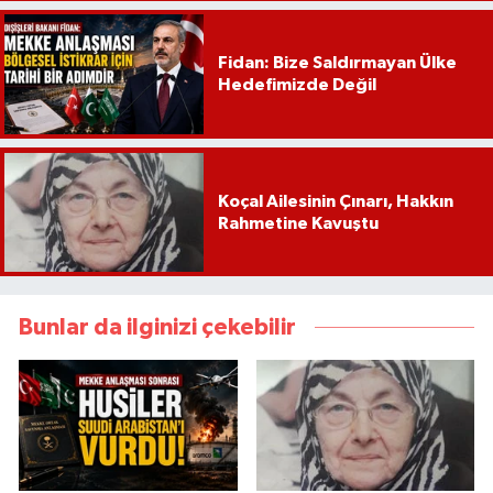
Fidan: Bize Saldırmayan Ülke
Hedefimizde Değil
Koçal Ailesinin Çınarı, Hakkın
Rahmetine Kavuştu
Bunlar da ilginizi çekebilir