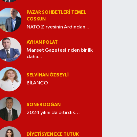
PAZAR SOHBETLERI TEMEL
COŞKUN
NATO Zirvesinin Ardından...
AYHAN POLAT
Manşet Gazetesi'nden bir ilk
daha...
SELVIHAN ÖZBEYLI
BİLANÇO
SONER DOĞAN
2024 yılını da bitirdik…
DIYETISYEN ECE TUTUK