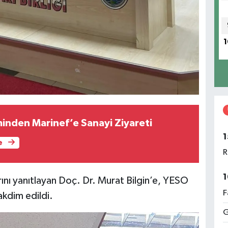
1
nden Marinef’e Sanayi Ziyareti
1
e
R
1
ını yanıtlayan Doç. Dr. Murat Bilgin’e, YESO
F
akdim edildi.
G