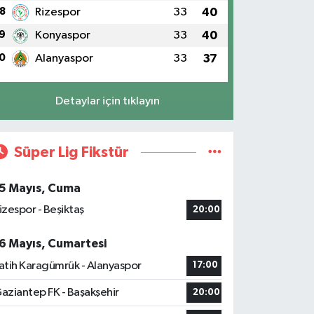
8
Rizespor
33
40
9
Konyaspor
33
40
0
Alanyaspor
33
37
Detaylar için tıklayın
Süper Lig Fikstür
5 Mayıs, Cuma
izespor - Beşiktaş
20:00
6 Mayıs, Cumartesi
atih Karagümrük - Alanyaspor
17:00
aziantep FK - Başakşehir
20:00