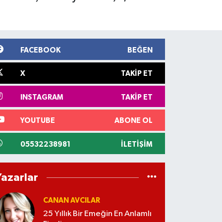
FACEBOOK
BEĞEN
X
TAKIP ET
INSTAGRAM
TAKIP ET
YOUTUBE
ABONE OL
05532238981
İLETIŞIM
Yazarlar
CANAN AVCILAR
25 Yıllık Bir Emeğin En Anlamlı