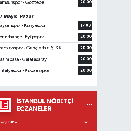
amsunspor - Göztepe
20:00
7 Mayıs, Pazar
ayserispor - Konyaspor
17:00
enerbahçe - Eyüpspor
20:00
rabzonspor - Gençlerbirliği S.K.
20:00
asımpaşa - Galatasaray
20:00
ntalyaspor - Kocaelispor
20:00
İSTANBUL NÖBETÇI
ECZANELER