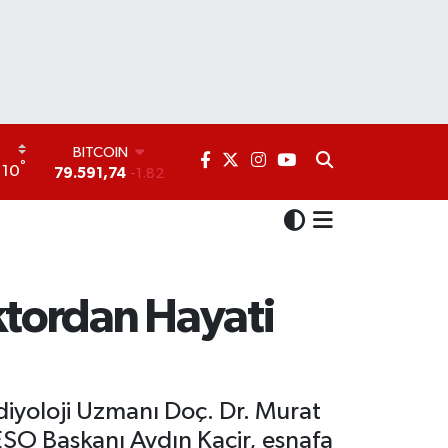
DOLAR
°
10
45,43620
0.02
EURO
53,38690
0.19
STERLİN
61,60380
0.18
G.ALTIN
6862,09000
0.19
ktordan Hayati
BİST100
14.598,00
0
BITCOIN
79.591,74
-1.82
iyoloji Uzmanı Doç. Dr. Murat
. YESO Başkanı Aydın Kaçir, esnafa