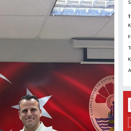
S
1
K
F
T
K
A