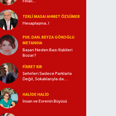
Finali...
TEKLI MASA! AHMET ÖZSÜMER
Hesaplaşma..!
PSK. DAN. BEYZA GÖKOĞLU
METAN0IA
Başarı Neden Bazı İlişkileri
Bozar?
FIKRET KIR
Şehirleri Sadece Parklarla
Değil, Sokaklarıyla da
Güzelleştirelim
HALIDE HALID
İnsan ve Evrenin Büyüsü