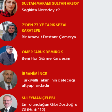
SULTAN MAKAMI SULTAN AKSOY
Sağlıkta Neredeyiz?
7'DEN 77'YE TARIK SEZAI
KARATEPE
Bir Arnavut Destanı: Çamerya
ÖMER FARUK DEMIROK
Beni Hor Görme Kardeşim
İBRAHIM İNCE
Türk Milli Takımı’nın geleceği
altyapılardadır
SÜLEYMAN ÇELEBI
Emrolunduğun Gibi Dosdoğru
Ol (Hud: 112)