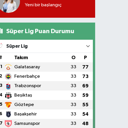
Yeni bir başlangıç
Süper Lig Puan Durumu
Süper Lig
#
Takım
O
P
1
Galatasaray
33
77
2
Fenerbahçe
33
73
3
Trabzonspor
33
69
4
Beşiktaş
33
59
5
Göztepe
33
55
6
Başakşehir
33
54
7
Samsunspor
33
48