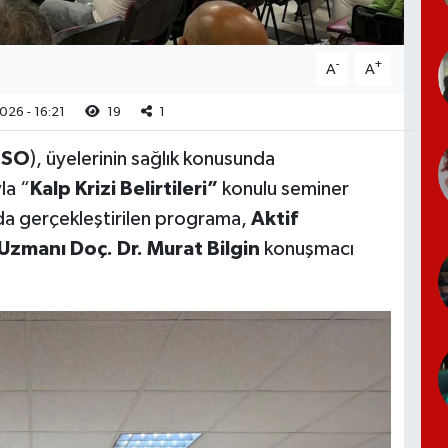
-
+
A
A
026 - 16:21
19
1
ESO
), üyelerinin sağlık konusunda
la “
Kalp Krizi Belirtileri”
konulu seminer
a gerçekleştirilen programa,
Aktif
 Uzmanı Doç. Dr. Murat Bilgin
konuşmacı