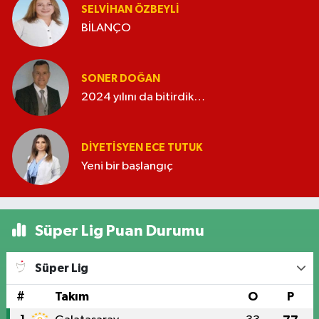
SELVIHAN ÖZBEYLI
BİLANÇO
SONER DOĞAN
2024 yılını da bitirdik…
DIYETISYEN ECE TUTUK
Yeni bir başlangıç
Süper Lig Puan Durumu
Süper Lig
#
Takım
O
P