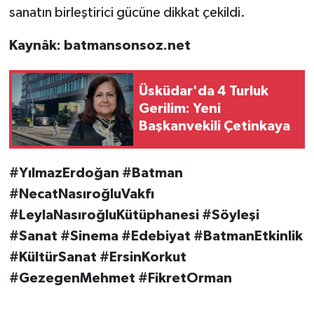
sanatın birleştirici gücüne dikkat çekildi.
Kaynâk: batmansonsoz.net
Üsküdar'da 4 Turluk
Gerilim: Yeni
Başkanvekili Çetinkaya
#YılmazErdoğan #Batman
#NecatNasıroğluVakfı
#LeylaNasıroğluKütüphanesi #Söyleşi
#Sanat #Sinema #Edebiyat #BatmanEtkinlik
#KültürSanat #ErsinKorkut
#GezegenMehmet #FikretOrman