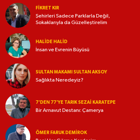
FIKRET KIR
Şehirleri Sadece Parklarla Değil,
Sokaklarıyla da Güzelleştirelim
HALIDE HALID
İnsan ve Evrenin Büyüsü
SULTAN MAKAMI SULTAN AKSOY
Sağlıkta Neredeyiz?
7'DEN 77'YE TARIK SEZAI KARATEPE
Bir Arnavut Destanı: Çamerya
ÖMER FARUK DEMIROK