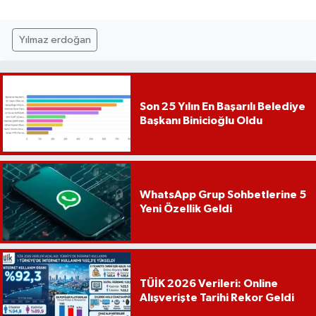
Yılmaz erdoğan
Son 25 Yılın En Başarılı Belediye
Başkanı Binicioğlu Oldu
WhatsApp Grup Sohbetlerine 5
Yeni Özellik Geldi
TÜİK 2026 Verileri: Online
Alışverişte Tarihi Rekor Geldi