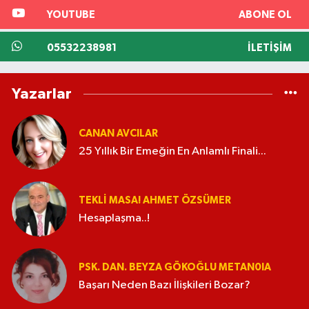
YOUTUBE
ABONE OL
05532238981
İLETIŞIM
Yazarlar
CANAN AVCILAR
25 Yıllık Bir Emeğin En Anlamlı Finali...
TEKLI MASA! AHMET ÖZSÜMER
Hesaplaşma..!
PSK. DAN. BEYZA GÖKOĞLU METAN0IA
Başarı Neden Bazı İlişkileri Bozar?