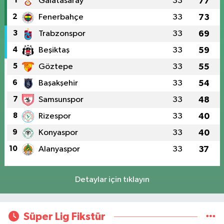
1
Galatasaray
33
77
2
Fenerbahçe
33
73
3
Trabzonspor
33
69
4
Beşiktaş
33
59
5
Göztepe
33
55
6
Başakşehir
33
54
7
Samsunspor
33
48
8
Rizespor
33
40
9
Konyaspor
33
40
10
Alanyaspor
33
37
Detaylar için tıklayın
Süper Lig Fikstür