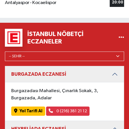
Antalyaspor - Kocaelispor
20:00
İSTANBUL NÖBETÇI
ECZANELER
BURGAZADA ECZANESİ
Burgazadası Mahallesi, Çınarlık Sokak, 3,
Burgazada, Adalar
Yol Tarifi Al
0 (216) 381 21 12
HEYBELİADA ECZANESİ