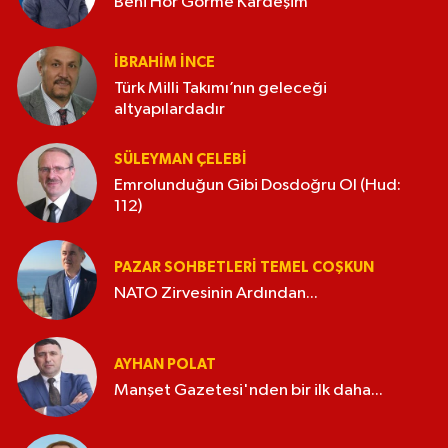
Beni Hor Görme Kardeşim
İBRAHIM İNCE
Türk Milli Takımı’nın geleceği
altyapılardadır
SÜLEYMAN ÇELEBI
Emrolunduğun Gibi Dosdoğru Ol (Hud:
112)
PAZAR SOHBETLERI TEMEL COŞKUN
NATO Zirvesinin Ardından...
AYHAN POLAT
Manşet Gazetesi'nden bir ilk daha...