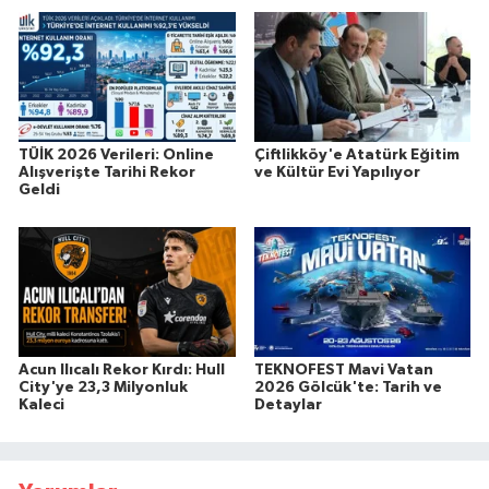
TÜİK 2026 Verileri: Online
Çiftlikköy'e Atatürk Eğitim
Alışverişte Tarihi Rekor
ve Kültür Evi Yapılıyor
Geldi
Acun Ilıcalı Rekor Kırdı: Hull
TEKNOFEST Mavi Vatan
City'ye 23,3 Milyonluk
2026 Gölcük'te: Tarih ve
Kaleci
Detaylar